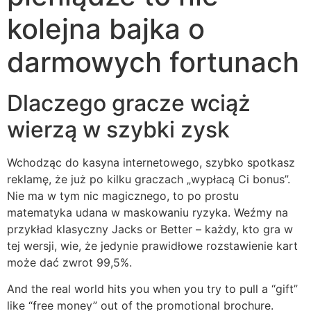
kolejna bajka o
darmowych fortunach
Dlaczego gracze wciąż
wierzą w szybki zysk
Wchodząc do kasyna internetowego, szybko spotkasz
reklamę, że już po kilku graczach „wypłacą Ci bonus”.
Nie ma w tym nic magicznego, to po prostu
matematyka udana w maskowaniu ryzyka. Weźmy na
przykład klasyczny Jacks or Better – każdy, kto gra w
tej wersji, wie, że jedynie prawidłowe rozstawienie kart
może dać zwrot 99,5%.
And the real world hits you when you try to pull a “gift”
like “free money” out of the promotional brochure.