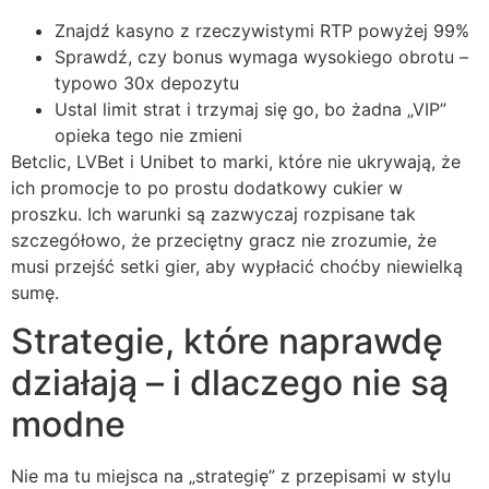
Znajdź kasyno z rzeczywistymi RTP powyżej 99%
Sprawdź, czy bonus wymaga wysokiego obrotu –
typowo 30x depozytu
Ustal limit strat i trzymaj się go, bo żadna „VIP”
opieka tego nie zmieni
Betclic, LVBet i Unibet to marki, które nie ukrywają, że
ich promocje to po prostu dodatkowy cukier w
proszku. Ich warunki są zazwyczaj rozpisane tak
szczegółowo, że przeciętny gracz nie zrozumie, że
musi przejść setki gier, aby wypłacić choćby niewielką
sumę.
Strategie, które naprawdę
działają – i dlaczego nie są
modne
Nie ma tu miejsca na „strategię” z przepisami w stylu