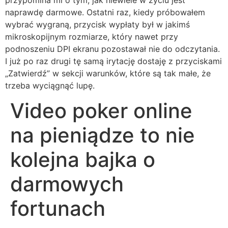
naprawdę darmowe. Ostatni raz, kiedy próbowałem
wybrać wygraną, przycisk wypłaty był w jakimś
mikroskopijnym rozmiarze, który nawet przy
podnoszeniu DPI ekranu pozostawał nie do odczytania.
I już po raz drugi tę samą irytację dostaję z przyciskami
„Zatwierdź” w sekcji warunków, które są tak małe, że
trzeba wyciągnąć lupę.
Video poker online
na pieniądze to nie
kolejna bajka o
darmowych
fortunach