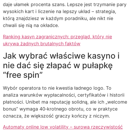
daje ułamek procenta szans. Lepsze jest trzymanie pary
wysokich kart i liczenie na lepszy układ – strategia,
którą znajdziesz w każdym poradniku, ale nikt nie
chwali się nią na okładce.
Ranking kasyn zagranicznych: przegląd, który nie
ukrywa żadnych brutalnych faktów
Jak wybrać właściwe kasyno i
nie dać się złapać w pułapkę
“free spin”
Wybór operatora to nie kwestia ładnego logo. To
analiza warunków wypłacalności, certyfikatów i historii
płatności. Unibet ma reputację solidną, ale ich „welcome
bonus” wymaga 40‑krotnego obrotu, co w praktyce
oznacza, że większość graczy kończy z niczym.
Automaty online low volatility – surowa rzeczywistość