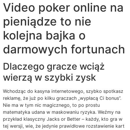
Video poker online na
pieniądze to nie
kolejna bajka o
darmowych fortunach
Dlaczego gracze wciąż
wierzą w szybki zysk
Wchodząc do kasyna internetowego, szybko spotkasz
reklamę, że już po kilku graczach „wypłacą Ci bonus”.
Nie ma w tym nic magicznego, to po prostu
matematyka udana w maskowaniu ryzyka. Weźmy na
przykład klasyczny Jacks or Better – każdy, kto gra w
tej wersji, wie, że jedynie prawidłowe rozstawienie kart