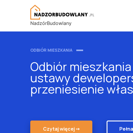
NadzórBudowlany
ODBIÓR MIESZKANIA
Odbiór mieszkania 
ustawy dewelopers
przeniesienie włas
Czytaj więcej ➙
Pełna