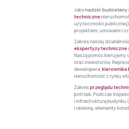
Jako
nadzór budowlany
techniczne
nieruchomoś
użyteczności publicznej)
projektami, umowami i s
Zakres naszej działalnoś
ekspertyzy techniczne
Naszą pomoc kierujemy do
oraz inwestorów. Reprez
dewelopera,
kierownika
nieruchomość z rynku wt
Zakres
przeglądu techn
potrzeb. Podczas inspek
i infrastrukturę budynku (
i okienną, elementy konst