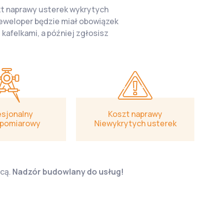
szt naprawy usterek wykrytych
deweloper będzie miał obowiązek
kafelkami, a później zgłosisz
esjonalny
Koszt naprawy
 pomiarowy
Niewykrytych usterek
ocą.
Nadzór budowlany do usług!