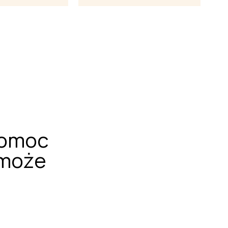
pomoc
 może