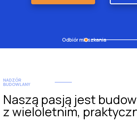
Odbiór mieszkania
NADZÓR
BUDOWLANY
Naszą pasją jest budow
z wieloletnim, prakty