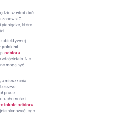
będziesz
wiedzieć
a zapewni Ci
 pieniądze, które
ci.
e obiektywnej
 polskimi
np.
odbioru
właściciela. Nie
czne mogą być
go mieszkania
 trzeźwe
ał prace
ieruchomość i
rotokole odbioru
.
jnie planować jego