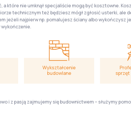
ć, a które nie umknął specjaliście mogą być kosztowne. Ko
orze technicznym też będziesz mógł zgłosić usterki, ale 
jeżeli najpierw np. pomalujesz ściany albo wykończysz je 
w wykończenie.
Wykształcenie
Prof
budowlane
sprzęt
dowo i z pasją zajmujemy się budownictwem – służymy pom