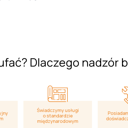
ufać? Dlaczego nadzór 
Świadczymy usługi
yjny
Posiadam
o standardzie
em
doświadcz
międzynarodowym