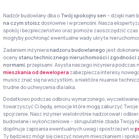
Nadzór budowlany dba o
Twój spokojny sen
– dzięki nam 
na czym stoisz
dosłownie i w przenośni. Nasza ekspertyz
spokój i bezpieczeństwo oraz pomoże zaoszczędzić czas i
mogłyby pochłonąć ewentualne wady ukryte nieruchomoś
Zadaniem inżyniera
nadzoru budowlanego
jest dokonani
oceny
stanu technicznego nieruchomości i zgodności z
normami
, przepisami. Asysta naszego inżyniera podczas 
mieszkania od dewelopera
zabezpiecza interesy nowego 
musisz znać się na wszystkim, a niektóre niuanse techni
trudne do uchwycenia dla laika.
Dodatkowo podczas odbioru wymarzonego, wyczekiwane
towarzyszyć Ci będą, emocje które mogą zaburzyć Twoje
spojrzenie. Nasz inżynier wielokrotnie nadzorował i odbier
budowlane i wykończeniowe – skrupulatnie zbada Twoją n
dopilnuje zapisania ewentualnych uwag i spostrzeżeń w
p
Ty będziesz mógł się cieszyć nowym mieszkaniem i spoko