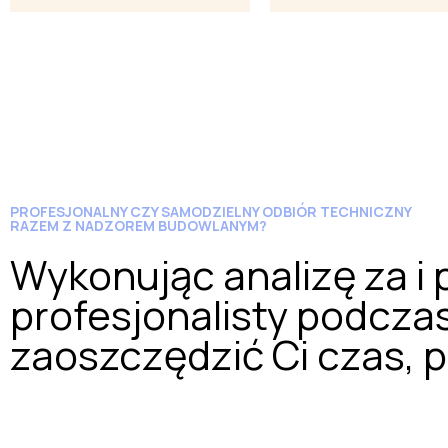
PROFESJONALNY CZY SAMODZIELNY ODBIÓR TECHNICZNY
RAZEM Z NADZOREM BUDOWLANYM?
Wykonując analizę za i
profesjonalisty podcz
zaoszczędzić Ci czas, p