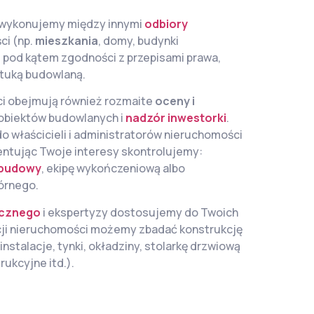
wykonujemy między innymi
odbiory
ci (np.
mieszkania
, domy, budynki
 pod kątem zgodności z przepisami prawa,
ztuką budowlaną.
ci obejmują również rozmaite
oceny i
obiektów budowlanych i
nadzór inwestorki
.
 właścicieli i administratorów nieruchomości
entując Twoje interesy skontrolujemy:
 budowy
, ekipę wykończeniową albo
órnego.
icznego
i ekspertyzy dostosujemy do Twoich
cji nieruchomości możemy zbadać konstrukcję
instalacje, tynki, okładziny, stolarkę drzwiową
rukcyjne itd.).