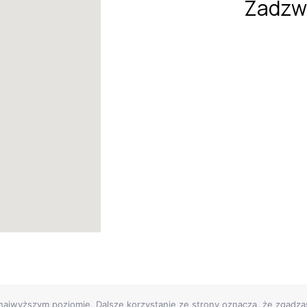
Zadzw
 najwyższym poziomie. Dalsze korzystanie ze strony oznacza, że zgadzas