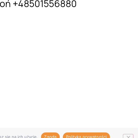
oń +48501556880
All rights reserved
z się na ich użycie.
Zgoda
Polityka prywatności