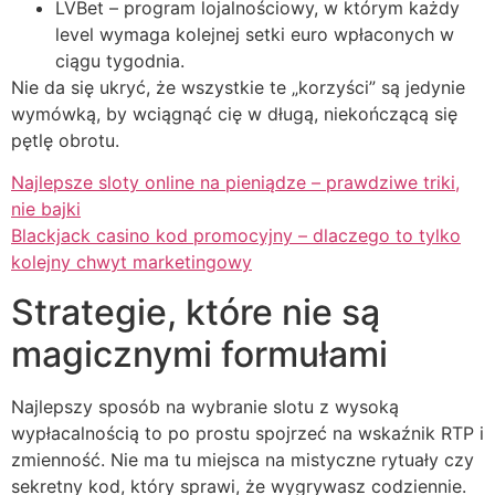
LVBet – program lojalnościowy, w którym każdy
level wymaga kolejnej setki euro wpłaconych w
ciągu tygodnia.
Nie da się ukryć, że wszystkie te „korzyści” są jedynie
wymówką, by wciągnąć cię w długą, niekończącą się
pętlę obrotu.
Najlepsze sloty online na pieniądze – prawdziwe triki,
nie bajki
Blackjack casino kod promocyjny – dlaczego to tylko
kolejny chwyt marketingowy
Strategie, które nie są
magicznymi formułami
Najlepszy sposób na wybranie slotu z wysoką
wypłacalnością to po prostu spojrzeć na wskaźnik RTP i
zmienność. Nie ma tu miejsca na mistyczne rytuały czy
sekretny kod, który sprawi, że wygrywasz codziennie.