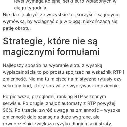
level wymaga kolejnej setki euro wpłaconych w
ciągu tygodnia.
Nie da się ukryć, że wszystkie te „korzyści” są jedynie
wymówką, by wciągnąć cię w długą, niekończącą się
pętlę obrotu.
Strategie, które nie są
magicznymi formułami
Najlepszy sposób na wybranie slotu z wysoką
wypłacalnością to po prostu spojrzeć na wskaźnik RTP i
zmienność. Nie ma tu miejsca na mistyczne rytuały czy
sekretny kod, który sprawi, że wygrywasz codziennie.
Po pierwsze, przeglądnij ranking RTP w znanym
serwisie. Po drugie, znajdź automaty z RTP powyżej
96%. Po trzecie, zwróć uwagę na zmienność – wysoka
zmienność daje szansę na duże wygrane, ale
równocześnie zwiększa ryzyko długich serii straty.