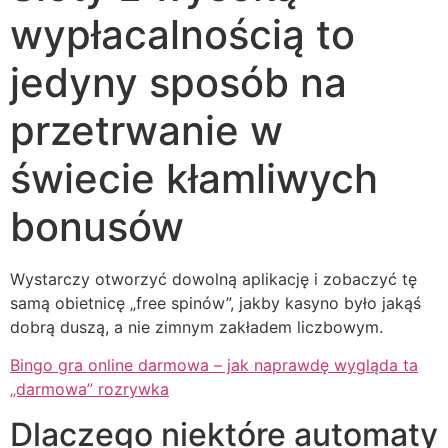
wypłacalnością to
jedyny sposób na
przetrwanie w
świecie kłamliwych
bonusów
Wystarczy otworzyć dowolną aplikację i zobaczyć tę
samą obietnicę „free spinów”, jakby kasyno było jakąś
dobrą duszą, a nie zimnym zakładem liczbowym.
Bingo gra online darmowa – jak naprawdę wygląda ta
„darmowa” rozrywka
Dlaczego niektóre automaty