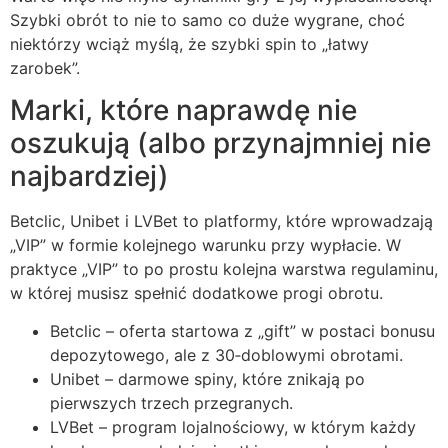
Szybki obrót to nie to samo co duże wygrane, choć
niektórzy wciąż myślą, że szybki spin to „łatwy
zarobek”.
Marki, które naprawdę nie
oszukują (albo przynajmniej nie
najbardziej)
Betclic, Unibet i LVBet to platformy, które wprowadzają
„VIP” w formie kolejnego warunku przy wypłacie. W
praktyce „VIP” to po prostu kolejna warstwa regulaminu,
w której musisz spełnić dodatkowe progi obrotu.
Betclic – oferta startowa z „gift” w postaci bonusu
depozytowego, ale z 30‑doblowymi obrotami.
Unibet – darmowe spiny, które znikają po
pierwszych trzech przegranych.
LVBet – program lojalnościowy, w którym każdy