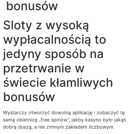
bonusów
Sloty z wysoką
wypłacalnością to
jedyny sposób na
przetrwanie w
świecie kłamliwych
bonusów
Wystarczy otworzyć dowolną aplikację i zobaczyć tę
samą obietnicę „free spinów”, jakby kasyno było jakąś
dobrą duszą, a nie zimnym zakładem liczbowym.