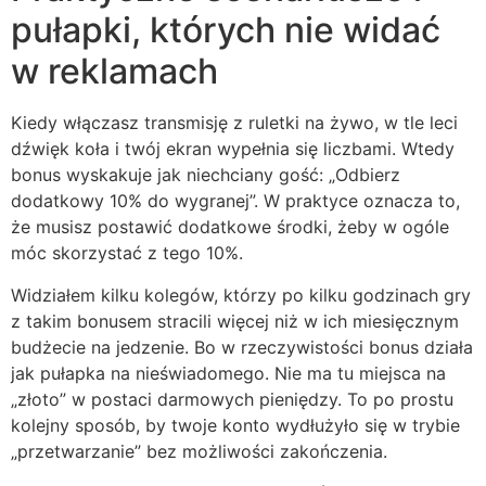
pułapki, których nie widać
w reklamach
Kiedy włączasz transmisję z ruletki na żywo, w tle leci
dźwięk koła i twój ekran wypełnia się liczbami. Wtedy
bonus wyskakuje jak niechciany gość: „Odbierz
dodatkowy 10% do wygranej”. W praktyce oznacza to,
że musisz postawić dodatkowe środki, żeby w ogóle
móc skorzystać z tego 10%.
Widziałem kilku kolegów, którzy po kilku godzinach gry
z takim bonusem stracili więcej niż w ich miesięcznym
budżecie na jedzenie. Bo w rzeczywistości bonus działa
jak pułapka na nieświadomego. Nie ma tu miejsca na
„złoto” w postaci darmowych pieniędzy. To po prostu
kolejny sposób, by twoje konto wydłużyło się w trybie
„przetwarzanie” bez możliwości zakończenia.