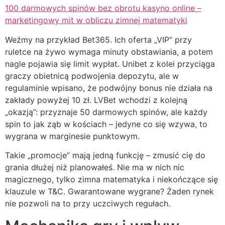
100 darmowych spinów bez obrotu kasyno online –
marketingowy mit w obliczu zimnej matematyki
Weźmy na przykład Bet365. Ich oferta „VIP” przy
ruletce na żywo wymaga minuty obstawiania, a potem
nagle pojawia się limit wypłat. Unibet z kolei przyciąga
graczy obietnicą podwojenia depozytu, ale w
regulaminie wpisano, że podwójny bonus nie działa na
zakłady powyżej 10 zł. LVBet wchodzi z kolejną
„okazją”: przyznaje 50 darmowych spinów, ale każdy
spin to jak ząb w kościach – jedyne co się wzywa, to
wygrana w marginesie punktowym.
Takie „promocje” mają jedną funkcję – zmusić cię do
grania dłużej niż planowałeś. Nie ma w nich nic
magicznego, tylko zimna matematyka i niekończące się
klauzule w T&C. Gwarantowane wygrane? Żaden rynek
nie pozwoli na to przy uczciwych regułach.