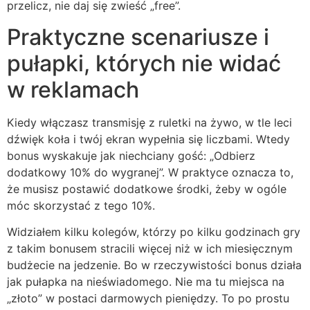
przelicz, nie daj się zwieść „free”.
Praktyczne scenariusze i
pułapki, których nie widać
w reklamach
Kiedy włączasz transmisję z ruletki na żywo, w tle leci
dźwięk koła i twój ekran wypełnia się liczbami. Wtedy
bonus wyskakuje jak niechciany gość: „Odbierz
dodatkowy 10% do wygranej”. W praktyce oznacza to,
że musisz postawić dodatkowe środki, żeby w ogóle
móc skorzystać z tego 10%.
Widziałem kilku kolegów, którzy po kilku godzinach gry
z takim bonusem stracili więcej niż w ich miesięcznym
budżecie na jedzenie. Bo w rzeczywistości bonus działa
jak pułapka na nieświadomego. Nie ma tu miejsca na
„złoto” w postaci darmowych pieniędzy. To po prostu