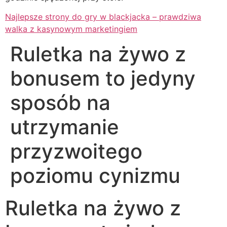
Najlepsze strony do gry w blackjacka – prawdziwa
walka z kasynowym marketingiem
Ruletka na żywo z
bonusem to jedyny
sposób na
utrzymanie
przyzwoitego
poziomu cynizmu
Ruletka na żywo z