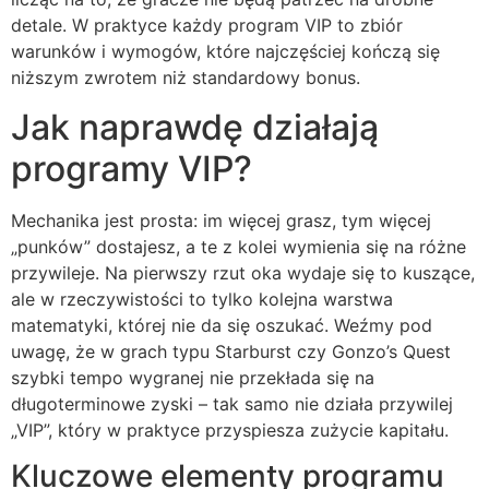
detale. W praktyce każdy program VIP to zbiór
warunków i wymogów, które najczęściej kończą się
niższym zwrotem niż standardowy bonus.
Jak naprawdę działają
programy VIP?
Mechanika jest prosta: im więcej grasz, tym więcej
„punków” dostajesz, a te z kolei wymienia się na różne
przywileje. Na pierwszy rzut oka wydaje się to kuszące,
ale w rzeczywistości to tylko kolejna warstwa
matematyki, której nie da się oszukać. Weźmy pod
uwagę, że w grach typu Starburst czy Gonzo’s Quest
szybki tempo wygranej nie przekłada się na
długoterminowe zyski – tak samo nie działa przywilej
„VIP”, który w praktyce przyspiesza zużycie kapitału.
Kluczowe elementy programu