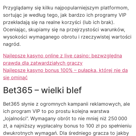
Przyglądamy się kilku najpopularniejszym platformom,
sortując je według tego, jak bardzo ich programy VIP
przekładają się na realne korzyści (lub ich brak).
Oceniając, skupiamy się na przejrzystości warunków,
wysokości wymaganego obrotu i rzeczywistej wartości
nagród.
Najlepsze kasyno online z live casino: bezwzględna
prawda dla zatwardziałych graczy
Najlepsze kasyno bonus 100% – pułapka, której nie da
się ominąć
Bet365 – wielki blef
Bet365 słynie z ogromnych kampanii reklamowych, ale
ich program VIP to po prostu kolejna warstwa
„lojalności”. Wymagany obrót to nie mniej niż 250 000
zł, a najniższy wypłacalny bonus to 100 zł po spełnieniu
dwukrotnych wymagań. Dla średniego gracza to jakby