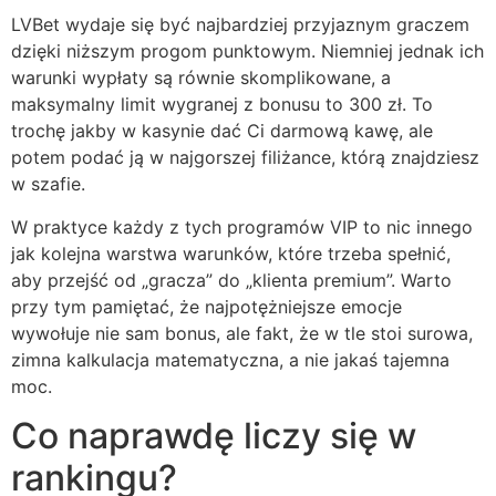
LVBet wydaje się być najbardziej przyjaznym graczem
dzięki niższym progom punktowym. Niemniej jednak ich
warunki wypłaty są równie skomplikowane, a
maksymalny limit wygranej z bonusu to 300 zł. To
trochę jakby w kasynie dać Ci darmową kawę, ale
potem podać ją w najgorszej filiżance, którą znajdziesz
w szafie.
W praktyce każdy z tych programów VIP to nic innego
jak kolejna warstwa warunków, które trzeba spełnić,
aby przejść od „gracza” do „klienta premium”. Warto
przy tym pamiętać, że najpotężniejsze emocje
wywołuje nie sam bonus, ale fakt, że w tle stoi surowa,
zimna kalkulacja matematyczna, a nie jakaś tajemna
moc.
Co naprawdę liczy się w
rankingu?