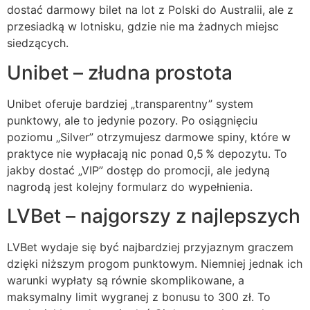
dostać darmowy bilet na lot z Polski do Australii, ale z
przesiadką w lotnisku, gdzie nie ma żadnych miejsc
siedzących.
Unibet – złudna prostota
Unibet oferuje bardziej „transparentny” system
punktowy, ale to jedynie pozory. Po osiągnięciu
poziomu „Silver” otrzymujesz darmowe spiny, które w
praktyce nie wypłacają nic ponad 0,5 % depozytu. To
jakby dostać „VIP” dostęp do promocji, ale jedyną
nagrodą jest kolejny formularz do wypełnienia.
LVBet – najgorszy z najlepszych
LVBet wydaje się być najbardziej przyjaznym graczem
dzięki niższym progom punktowym. Niemniej jednak ich
warunki wypłaty są równie skomplikowane, a
maksymalny limit wygranej z bonusu to 300 zł. To