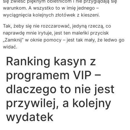
się zwieść pięknym obietnicom i nie przyglądają się
warunkom. A wszystko to w imię jednego –
wyciągnięcia kolejnych złotówek z kieszeni.
Tak, żeby się nie rozczarować, jedyną rzeczą, co
naprawdę mnie irytuje, jest ten maleńki przycisk
„Zamknij” w oknie pomocy – jest tak mały, że ledwo go
widać.
Ranking kasyn z
programem VIP –
dlaczego to nie jest
przywilej, a kolejny
wydatek