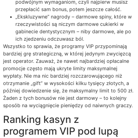
podwójnym wymaganiom, czyli najpierw musisz
przepłacić sam bonus, potem jeszcze całość.
„Ekskluzywne” nagrody – darmowe spiny, które w
rzeczywistości są niczym darmowe cukierki w
gabinecie dentystycznym – niby darmowe, ale po
ich zjedzeniu odczuwasz ból.
Wszystko to sprawia, że programy VIP przypominają
bardziej grę strategiczną, w której jedynym zwycięzcą
jest operator. Zauważ, że nawet najbardziej opłacalne
promocje często mają ukryte limity maksymalnej
wypłaty. Nie ma nic bardziej rozczarowującego niż
otrzymanie „gift” w wysokości kilku tysięcy złotych, a
później dowiedzenie się, że maksymalny limit to 500 zł.
Żaden z tych bonusów nie jest darmowy – to kolejny
sposób na wyciągnięcie pieniędzy od naiwnych graczy.
Ranking kasyn z
programem VIP pod lupą