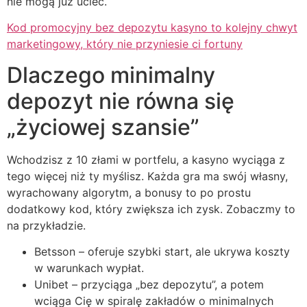
nie mogą już uciec.
Kod promocyjny bez depozytu kasyno to kolejny chwyt
marketingowy, który nie przyniesie ci fortuny
Dlaczego minimalny
depozyt nie równa się
„życiowej szansie”
Wchodzisz z 10 złami w portfelu, a kasyno wyciąga z
tego więcej niż ty myślisz. Każda gra ma swój własny,
wyrachowany algorytm, a bonusy to po prostu
dodatkowy kod, który zwiększa ich zysk. Zobaczmy to
na przykładzie.
Betsson – oferuje szybki start, ale ukrywa koszty
w warunkach wypłat.
Unibet – przyciąga „bez depozytu”, a potem
wciąga Cię w spiralę zakładów o minimalnych