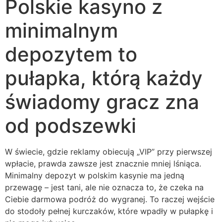
Polskie kasyno z
minimalnym
depozytem to
pułapka, którą każdy
świadomy gracz zna
od podszewki
W świecie, gdzie reklamy obiecują „VIP” przy pierwszej
wpłacie, prawda zawsze jest znacznie mniej lśniąca.
Minimalny depozyt w polskim kasynie ma jedną
przewagę – jest tani, ale nie oznacza to, że czeka na
Ciebie darmowa podróż do wygranej. To raczej wejście
do stodoły pełnej kurczaków, które wpadły w pułapkę i