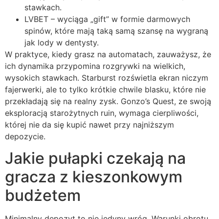
stawkach.
LVBET – wyciąga „gift” w formie darmowych
spinów, które mają taką samą szansę na wygraną
jak lody w dentysty.
W praktyce, kiedy grasz na automatach, zauważysz, że
ich dynamika przypomina rozgrywki na wielkich,
wysokich stawkach. Starburst rozświetla ekran niczym
fajerwerki, ale to tylko krótkie chwile blasku, które nie
przekładają się na realny zysk. Gonzo’s Quest, ze swoją
eksploracją starożytnych ruin, wymaga cierpliwości,
której nie da się kupić nawet przy najniższym
depozycie.
Jakie pułapki czekają na
gracza z kieszonkowym
budżetem
Minimalny depozyt to nie jedyny wróg. Warunki obrotu,