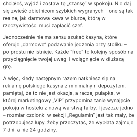
chciałeś, wyjdź i zostaw tę „szansę” w spokoju. Nie daj
się zwieść obietnicom szybkich wygranych – one są tak
realne, jak darmowa kawa w biurze, którą w
rzeczywistości musi zapłacić szef.
Jednocześnie nie ma sensu szukać kasyna, które
oferuje „darmowe” podawanie jedzenia przy stoliku –
po prostu nie istnieje. Każde “free” to kolejny sposób na
przyciągnięcie twojej uwagi i wciągnięcie w dłuższą
grę.
A więc, kiedy następnym razem natkniesz się na
reklamę polskiego kasyna z minimalnym depozytem,
pamiętaj, że to nie jest okazja, a raczej pułapka, w
której marketingowy „VIP” przypomina tanie wynajęcie
pokoju w hostelu z nową warstwą farby. I jeszcze jedno
– rozmiar czcionki w sekcji „Regulamin” jest tak mały, że
potrzebujesz lupy, żeby przeczytać, że wypłata zajmuje
7 dni, a nie 24 godziny.