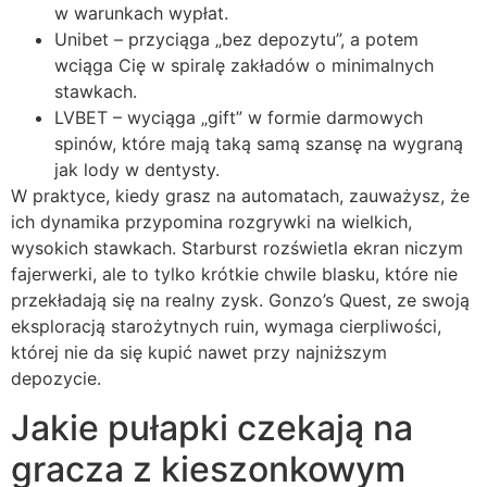
w warunkach wypłat.
Unibet – przyciąga „bez depozytu”, a potem
wciąga Cię w spiralę zakładów o minimalnych
stawkach.
LVBET – wyciąga „gift” w formie darmowych
spinów, które mają taką samą szansę na wygraną
jak lody w dentysty.
W praktyce, kiedy grasz na automatach, zauważysz, że
ich dynamika przypomina rozgrywki na wielkich,
wysokich stawkach. Starburst rozświetla ekran niczym
fajerwerki, ale to tylko krótkie chwile blasku, które nie
przekładają się na realny zysk. Gonzo’s Quest, ze swoją
eksploracją starożytnych ruin, wymaga cierpliwości,
której nie da się kupić nawet przy najniższym
depozycie.
Jakie pułapki czekają na
gracza z kieszonkowym