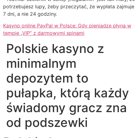
potrzebujesz lupy, żeby przeczytać, że wypłata zajmuje
7 dni, a nie 24 godziny.
Kasyno online PayPal w Polsce: Gdy pieniądze płyną w
tempie „VIP” z darmowymi spinami
Polskie kasyno z
minimalnym
depozytem to
pułapka, którą każdy
świadomy gracz zna
od podszewki