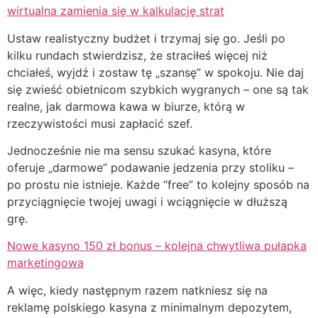
wirtualna zamienia się w kalkulację strat
Ustaw realistyczny budżet i trzymaj się go. Jeśli po
kilku rundach stwierdzisz, że straciłeś więcej niż
chciałeś, wyjdź i zostaw tę „szansę” w spokoju. Nie daj
się zwieść obietnicom szybkich wygranych – one są tak
realne, jak darmowa kawa w biurze, którą w
rzeczywistości musi zapłacić szef.
Jednocześnie nie ma sensu szukać kasyna, które
oferuje „darmowe” podawanie jedzenia przy stoliku –
po prostu nie istnieje. Każde “free” to kolejny sposób na
przyciągnięcie twojej uwagi i wciągnięcie w dłuższą
grę.
Nowe kasyno 150 zł bonus – kolejna chwytliwa pułapka
marketingowa
A więc, kiedy następnym razem natkniesz się na
reklamę polskiego kasyna z minimalnym depozytem,