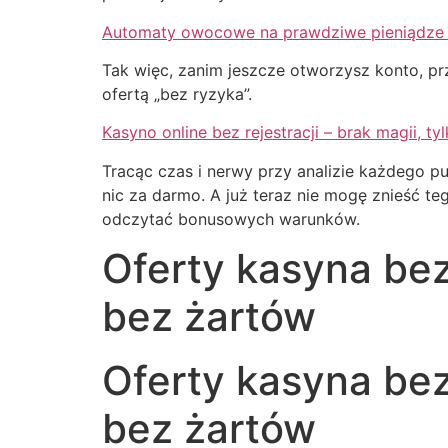
Automaty owocowe na prawdziwe pieniądze 
Tak więc, zanim jeszcze otworzysz konto, pr
ofertą „bez ryzyka”.
Kasyno online bez rejestracji – brak magii, 
Tracąc czas i nerwy przy analizie każdego pu
nic za darmo. A już teraz nie mogę znieść te
odczytać bonusowych warunków.
Oferty kasyna be
bez żartów
Oferty kasyna be
bez żartów