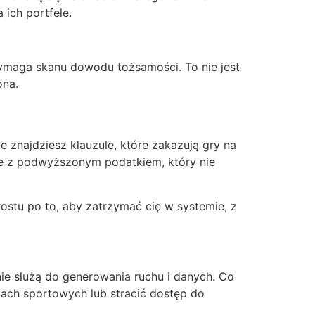
ich portfele.
wymaga skanu dowodu tożsamości. To nie jest
ona.
znajdziesz klauzule, które zakazują gry na
ale z podwyższonym podatkiem, który nie
rostu po to, aby zatrzymać cię w systemie, z
ie służą do generowania ruchu i danych. Co
ach sportowych lub stracić dostęp do