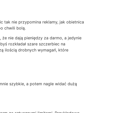
 tak nie przypomina reklamy, jak obietnica
o chwili bolą.
że nie dają pieniędzy za darmo, a jedynie
byś rozkładał szare szczerbiec na
szą ilością drobnych wymagań, które
mnie szybkie, a potem nagle widać dużą