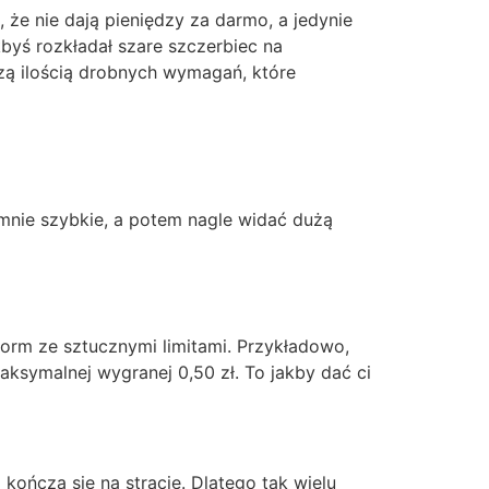
że nie dają pieniędzy za darmo, a jedynie
byś rozkładał szare szczerbiec na
szą ilością drobnych wymagań, które
mnie szybkie, a potem nagle widać dużą
form ze sztucznymi limitami. Przykładowo,
ksymalnej wygranej 0,50 zł. To jakby dać ci
kończą się na stracie. Dlatego tak wielu