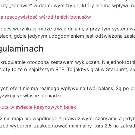
rzy „zabawie” w darmowym trybie, który nie ma wpływu na 
da rzeczywistość wśród tanich bonusów
proces weryfikacji może trwać dniami, a przy tym system 
otelach, gdzie jedynym udogodnieniem jest odświeżona zasł
egulaminach
upulatnie otoczona zestawem wykluczeń. Niejednokrotnie 
loty to te o najniższym RTP. To jakbyś grał w Starburst, 
.
z tych ofert nie ma realnego wpływu na twój balans. Są po p
yzykujesz własne pieniądze.
luta w świecie kasynowych bajek
ż nie mają nic wspólnego z prawdziwymi szansami, a jedyn
przed wyborem: zaakceptować minimalny kurs 2,5 na zakład