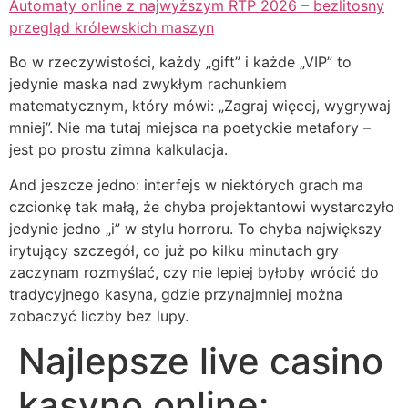
Automaty online z najwyższym RTP 2026 – bezlitosny
przegląd królewskich maszyn
Bo w rzeczywistości, każdy „gift” i każde „VIP” to
jedynie maska nad zwykłym rachunkiem
matematycznym, który mówi: „Zagraj więcej, wygrywaj
mniej”. Nie ma tutaj miejsca na poetyckie metafory –
jest po prostu zimna kalkulacja.
And jeszcze jedno: interfejs w niektórych grach ma
czcionkę tak małą, że chyba projektantowi wystarczyło
jedynie jedno „i” w stylu horroru. To chyba największy
irytujący szczegół, co już po kilku minutach gry
zaczynam rozmyślać, czy nie lepiej byłoby wrócić do
tradycyjnego kasyna, gdzie przynajmniej można
zobaczyć liczby bez lupy.
Najlepsze live casino
kasyno online: