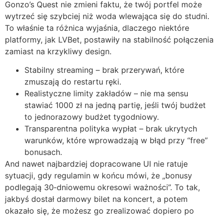
Gonzo’s Quest nie zmieni faktu, że twój portfel może
wytrzeć się szybciej niż woda wlewająca się do studni.
To właśnie ta różnica wyjaśnia, dlaczego niektóre
platformy, jak LVBet, postawiły na stabilność połączenia
zamiast na krzykliwy design.
Stabilny streaming – brak przerywań, które
zmuszają do restartu ręki.
Realistyczne limity zakładów – nie ma sensu
stawiać 1000 zł na jedną partię, jeśli twój budżet
to jednorazowy budżet tygodniowy.
Transparentna polityka wypłat – brak ukrytych
warunków, które wprowadzają w błąd przy “free”
bonusach.
And nawet najbardziej dopracowane UI nie ratuje
sytuacji, gdy regulamin w końcu mówi, że „bonusy
podlegają 30‑dniowemu okresowi ważności”. To tak,
jakbyś dostał darmowy bilet na koncert, a potem
okazało się, że możesz go zrealizować dopiero po