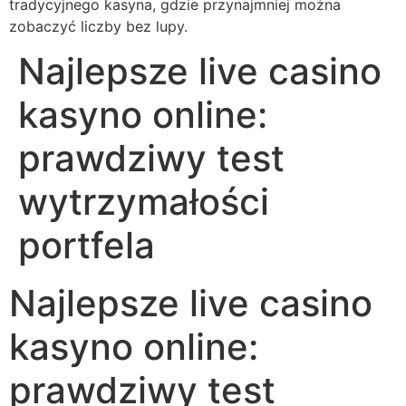
tradycyjnego kasyna, gdzie przynajmniej można
zobaczyć liczby bez lupy.
Najlepsze live casino
kasyno online:
prawdziwy test
wytrzymałości
portfela
Najlepsze live casino
kasyno online:
prawdziwy test