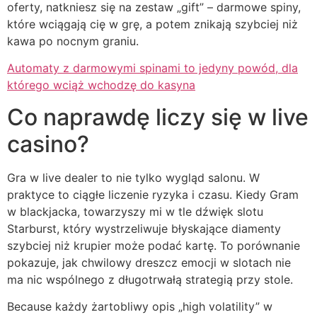
oferty, natkniesz się na zestaw „gift” – darmowe spiny,
które wciągają cię w grę, a potem znikają szybciej niż
kawa po nocnym graniu.
Automaty z darmowymi spinami to jedyny powód, dla
którego wciąż wchodzę do kasyna
Co naprawdę liczy się w live
casino?
Gra w live dealer to nie tylko wygląd salonu. W
praktyce to ciągłe liczenie ryzyka i czasu. Kiedy Gram
w blackjacka, towarzyszy mi w tle dźwięk slotu
Starburst, który wystrzeliwuje błyskające diamenty
szybciej niż krupier może podać kartę. To porównanie
pokazuje, jak chwilowy dreszcz emocji w slotach nie
ma nic wspólnego z długotrwałą strategią przy stole.
Because każdy żartobliwy opis „high volatility” w