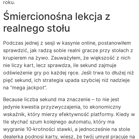
roku.
Śmiercionośna lekcja z
realnego stołu
Podczas jednej z sesji w kasynie online, postanowiłem
sprawdzić, jak radzą sobie realni gracze przy stołach z
krupierem na żywo. Zauważyłem, że większość z nich
nie liczy kart, lecz sprawdza, ile sekund zajmuje
odświeżenie gry po każdej ręce. Jeśli trwa to dłużej niż
pięć sekund, ich strategia upada szybciej niż nadzieje
na “mega jackpot”.
Because liczba sekund ma znaczenie – to nie jest
jedynie kwestia przyzwyczajenia, to ekonomiczny
wskaźnik, który mierzy efektywność platformy. Kiedy w
tle słychać szum kolejnego automatu, który ma
wygranie 10‑krotności stawki, a jednocześnie na stole
dealerka podnosi karty, wiesz, że twój umysł pracuje na