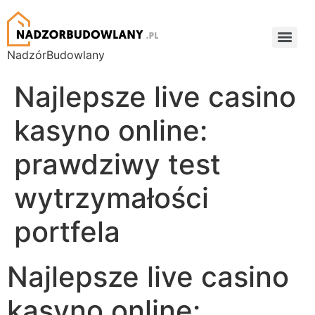
NadzórBudowlany
Najlepsze live casino
kasyno online:
prawdziwy test
wytrzymałości
portfela
Najlepsze live casino
kasyno online: