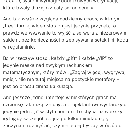
2000 zł, system wymagał dodatkowych weryfikacji,
które trwały dłużej niż cały sezon serialu.
And tak właśnie wygląda codzienny chaos, w którym
„free” turniej wideo slotach jest jedynie przynętą, a
prawdziwe wyzwanie to wyjść z serwera z niezerowym
saldem, bez konieczności przepisywania setek linii kodu
w regulaminie.
Bo w rzeczywistości, każdy „gift” i każde „VIP” to
jedynie maska nad zwykłym rachunkiem
matematycznym, który mówi: „Zagraj więcej, wygrywaj
mniej”. Nie ma tutaj miejsca na poetyckie metafory –
jest po prostu zimna kalkulacja.
And jeszcze jedno: interfejs w niektórych grach ma
czcionkę tak małą, że chyba projektantowi wystarczyło
jedynie jedno „i” w stylu horroru. To chyba największy
irytujący szczegół, co już po kilku minutach gry
zaczynam rozmyślać, czy nie lepiej byłoby wrócić do