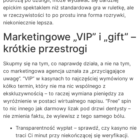
podróżą po dżungli, może wydawać się bardziej
epickim spektaklem niż standardowa gra w ruletkę, ale
w rzeczywistości to po prostu inna forma rozrywki,
niekoniecznie lepsza.
Marketingowe „VIP” i „gift” –
krótkie przestrogi
Skupmy się na tym, co naprawdę działa, a nie na tym,
co marketingowa agencja uznała za „przyciągające
uwagę”. “VIP” w kasynach to najczęściej wymówiony w
kółko termin, który nie ma nic wspólnego z
ekskluzywnością – to raczej wymiana pieniędzy za
wyróżnienie w postaci wirtualnego napisu. “Free” spin
to nic innego jak darmowy lizak pod drzwi dentysty –
nie zmienia faktu, że wylewisz z tego samego bólu.
Transparentność wypłat – sprawdź, czy kasyno nie
traci Ci minut przy niekończącej się weryfikacji.