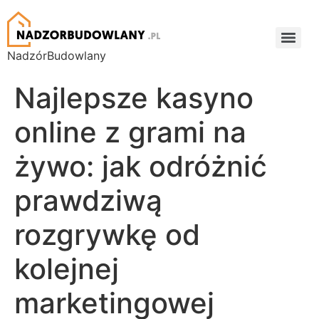
NadzórBudowlany
Najlepsze kasyno
online z grami na
żywo: jak odróżnić
prawdziwą
rozgrywkę od
kolejnej
marketingowej