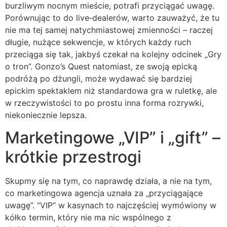
burzliwym nocnym mieście, potrafi przyciągać uwagę.
Porównując to do live‑dealerów, warto zauważyć, że tu
nie ma tej samej natychmiastowej zmienności – raczej
długie, nużące sekwencje, w których każdy ruch
przeciąga się tak, jakbyś czekał na kolejny odcinek „Gry
o tron”. Gonzo’s Quest natomiast, ze swoją epicką
podróżą po dżungli, może wydawać się bardziej
epickim spektaklem niż standardowa gra w ruletkę, ale
w rzeczywistości to po prostu inna forma rozrywki,
niekoniecznie lepsza.
Marketingowe „VIP” i „gift” –
krótkie przestrogi
Skupmy się na tym, co naprawdę działa, a nie na tym,
co marketingowa agencja uznała za „przyciągające
uwagę”. “VIP” w kasynach to najczęściej wymówiony w
kółko termin, który nie ma nic wspólnego z