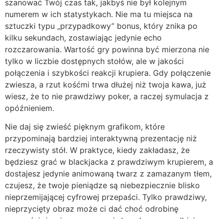
szanować Twój czas tak, jakbyś nie był kolejnym
numerem w ich statystykach. Nie ma tu miejsca na
sztuczki typu „przypadkowy” bonus, który znika po
kilku sekundach, zostawiając jedynie echo
rozczarowania. Wartość gry powinna być mierzona nie
tylko w liczbie dostępnych stołów, ale w jakości
połączenia i szybkości reakcji krupiera. Gdy połączenie
zwiesza, a rzut kośćmi trwa dłużej niż twoja kawa, już
wiesz, że to nie prawdziwy poker, a raczej symulacja z
opóźnieniem.
Nie daj się zwieść pięknym grafikom, które
przypominają bardziej interaktywną prezentację niż
rzeczywisty stół. W praktyce, kiedy zakładasz, że
będziesz grać w blackjacka z prawdziwym krupierem, a
dostajesz jedynie animowaną twarz z zamazanym tłem,
czujesz, że twoje pieniądze są niebezpiecznie blisko
nieprzemijającej cyfrowej przepaści. Tylko prawdziwy,
nieprzycięty obraz może ci dać choć odrobinę