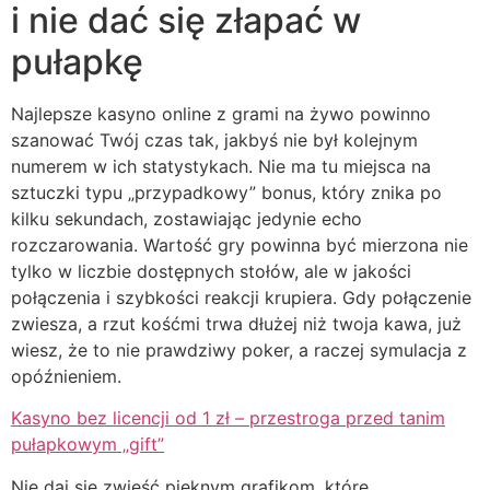
i nie dać się złapać w
pułapkę
Najlepsze kasyno online z grami na żywo powinno
szanować Twój czas tak, jakbyś nie był kolejnym
numerem w ich statystykach. Nie ma tu miejsca na
sztuczki typu „przypadkowy” bonus, który znika po
kilku sekundach, zostawiając jedynie echo
rozczarowania. Wartość gry powinna być mierzona nie
tylko w liczbie dostępnych stołów, ale w jakości
połączenia i szybkości reakcji krupiera. Gdy połączenie
zwiesza, a rzut kośćmi trwa dłużej niż twoja kawa, już
wiesz, że to nie prawdziwy poker, a raczej symulacja z
opóźnieniem.
Kasyno bez licencji od 1 zł – przestroga przed tanim
pułapkowym „gift”
Nie daj się zwieść pięknym grafikom, które