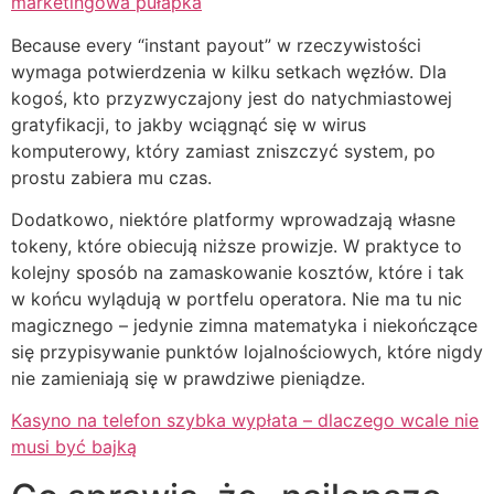
marketingowa pułapka
Because every “instant payout” w rzeczywistości
wymaga potwierdzenia w kilku setkach węzłów. Dla
kogoś, kto przyzwyczajony jest do natychmiastowej
gratyfikacji, to jakby wciągnąć się w wirus
komputerowy, który zamiast zniszczyć system, po
prostu zabiera mu czas.
Dodatkowo, niektóre platformy wprowadzają własne
tokeny, które obiecują niższe prowizje. W praktyce to
kolejny sposób na zamaskowanie kosztów, które i tak
w końcu wylądują w portfelu operatora. Nie ma tu nic
magicznego – jedynie zimna matematyka i niekończące
się przypisywanie punktów lojalnościowych, które nigdy
nie zamieniają się w prawdziwe pieniądze.
Kasyno na telefon szybka wypłata – dlaczego wcale nie
musi być bajką