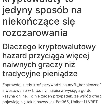
jedyny sposób na
niekończące się
rozczarowania
Dlaczego kryptowalutowy
hazard przyciąga więcej
naiwnych graczy niż
tradycyjne pieniądze
Zaprawdę, kiedy ktoś przywodzi na myśl „bezpieczne”
inwestowanie w bitcoiny, najpierw wyciąga go do
kasyna online. To nie żaden przypadek, że wśród ofert
pojawiają się takie nazwy jak Bet365, Unibet i LVBET.