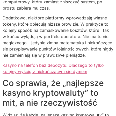
komputerowy, który zamiast zniszczyć system, po
prostu zabiera mu czas.
Dodatkowo, niektóre platformy wprowadzają własne
tokeny, które obiecują niższe prowizje. W praktyce to
kolejny sposób na zamaskowanie kosztów, które i tak
w końcu wylądują w portfelu operatora. Nie ma tu nic
magicznego – jedynie zimna matematyka i niekończące
się przypisywanie punktów lojalnościowych, które nigdy
nie zamieniają się w prawdziwe pieniądze.
Kasyno na telefon bez depozytu: Dlaczego to tylko
kolejny wyścig z niekończącym się dymem
Co sprawia, że „najlepsze
kasyno kryptowaluty” to
mit, a nie rzeczywistość
Widzisz, że każde „najlepsze kasyno kryptowaluty” to