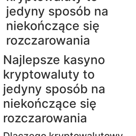
jedyny sposób na
niekończące się
rozczarowania
Najlepsze kasyno
kryptowaluty to
jedyny sposób na
niekończące się
rozczarowania
Dlaczego kryptowalutowy