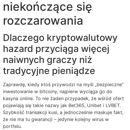
niekończące się
rozczarowania
Dlaczego kryptowalutowy
hazard przyciąga więcej
naiwnych graczy niż
tradycyjne pieniądze
Zaprawdę, kiedy ktoś przywodzi na myśl „bezpieczne”
inwestowanie w bitcoiny, najpierw wyciąga go do
kasyna online. To nie żaden przypadek, że wśród ofert
pojawiają się takie nazwy jak Bet365, Unibet i LVBET.
Szybkość transakcji kusi, a jednocześnie maskuje fakt,
że nie ma tu gwarancji – jedynie kolejny wirus w
portfelu.