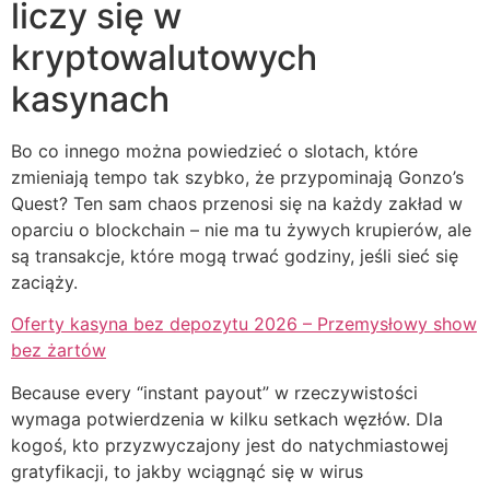
liczy się w
kryptowalutowych
kasynach
Bo co innego można powiedzieć o slotach, które
zmieniają tempo tak szybko, że przypominają Gonzo’s
Quest? Ten sam chaos przenosi się na każdy zakład w
oparciu o blockchain – nie ma tu żywych krupierów, ale
są transakcje, które mogą trwać godziny, jeśli sieć się
zaciąży.
Oferty kasyna bez depozytu 2026 – Przemysłowy show
bez żartów
Because every “instant payout” w rzeczywistości
wymaga potwierdzenia w kilku setkach węzłów. Dla
kogoś, kto przyzwyczajony jest do natychmiastowej
gratyfikacji, to jakby wciągnąć się w wirus