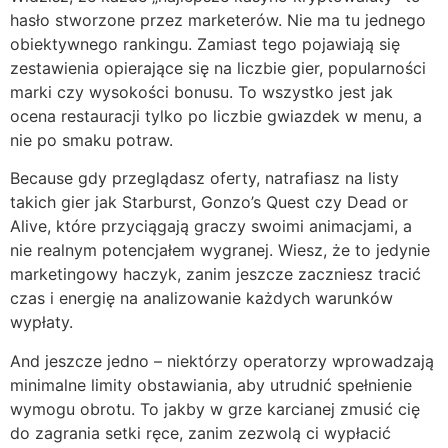
hasło stworzone przez marketerów. Nie ma tu jednego
obiektywnego rankingu. Zamiast tego pojawiają się
zestawienia opierające się na liczbie gier, popularności
marki czy wysokości bonusu. To wszystko jest jak
ocena restauracji tylko po liczbie gwiazdek w menu, a
nie po smaku potraw.
Because gdy przeglądasz oferty, natrafiasz na listy
takich gier jak Starburst, Gonzo’s Quest czy Dead or
Alive, które przyciągają graczy swoimi animacjami, a
nie realnym potencjałem wygranej. Wiesz, że to jedynie
marketingowy haczyk, zanim jeszcze zaczniesz tracić
czas i energię na analizowanie każdych warunków
wypłaty.
And jeszcze jedno – niektórzy operatorzy wprowadzają
minimalne limity obstawiania, aby utrudnić spełnienie
wymogu obrotu. To jakby w grze karcianej zmusić cię
do zagrania setki ręce, zanim zezwolą ci wypłacić