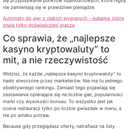
się przypisywanie punktów lojalnościowych, które nigdy
nie zamieniają się w prawdziwe pieniądze.
Automaty do gier o niskich wygranych – pułapka, którą
znają tylko doświadczeni gracze
Co sprawia, że „najlepsze
kasyno kryptowaluty” to
mit, a nie rzeczywistość
Widzisz, że każde „najlepsze kasyno kryptowaluty” to
hasło stworzone przez marketerów. Nie ma tu jednego
obiektywnego rankingu. Zamiast tego pojawiają się
zestawienia opierające się na liczbie gier, popularności
marki czy wysokości bonusu. To wszystko jest jak
ocena restauracji tylko po liczbie gwiazdek w menu, a
nie po smaku potraw.
Because gdy przeglądasz oferty, natrafiasz na listy