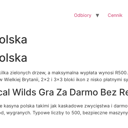
Odbiory
Cennik
olska
olska
lka zielonych drzew, a maksymalna wypłata wynosi R500. 
 Wielkiej Brytanii, 2×2 i 3×3 bloki ikon z nisko płatnymi s
al Wilds Gra Za Darmo Bez Re
alne kasyna polska takimi jak kaskadowe zwycięstwa i darm
ród, wygranych. Typowe liczby to 500, bezpieczne maszyny