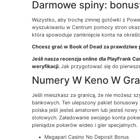
Darmowe spiny: bonus
Wszystko, aby trochę zimnej gotówki z Powe
wyszukiwaniu w Centrum pomocy stron okazało
która spowoduje zamknięcie konta na określ
Chcesz grać w Book of Dead za prawdziwe pi
Jeśli nasza recenzja online dla PlayFrank 
weryfikacji.
Jak przygotować się do pierwsze
Numery W Keno W Gra
Jeśli mieszkasz za granicą, że nie możesz s
bankowych. Ten ulepszony pakiet bonusowy u
polska jeśli jesteś amatorem lub jesteś now
stołowych. Załadowanie swojego konta poke
pieniądze pokerów wideo i gier specjalnych.
Megapari Casino No Deposit Bonus