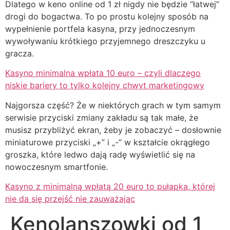
Dlatego w keno online od 1 zł nigdy nie będzie “łatwej”
drogi do bogactwa. To po prostu kolejny sposób na
wypełnienie portfela kasyna, przy jednoczesnym
wywoływaniu krótkiego przyjemnego dreszczyku u
gracza.
Kasyno minimalna wpłata 10 euro – czyli dlaczego
niskie bariery to tylko kolejny chwyt marketingowy
Najgorsza część? Że w niektórych grach w tym samym
serwisie przyciski zmiany zakładu są tak małe, że
musisz przybliżyć ekran, żeby je zobaczyć – dosłownie
miniaturowe przyciski „+” i „-” w kształcie okrągłego
groszka, które ledwo dają radę wyświetlić się na
nowoczesnym smartfonie.
Kasyno z minimalną wpłatą 20 euro to pułapka, której
nie da się przejść nie zauważając
Kenolanszowki od 1