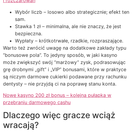
i rozczarowań
Wybór liczb – losowo albo strategicznie; efekt ten
sam.
Stawka 1 zł – minimalna, ale nie znaczy, że jest
bezpieczna.
Wypłaty – krótkotrwałe, rzadkie, rozpraszające.
Warto też zwrócić uwagę na dodatkowe zakłady typu
“bonusowe pola”. To jedyny sposób, w jaki kasyno
może zwiększyć swój “marżowy” zysk, podrasowując
grę drobnymi „gift” i „VIP” bonusami, które w praktyce
są niczym darmowe cukierki podawane przy rachunku
dentysty – nie przyjdą ci na poprawę stanu konta.
Nowe kasyno 200 zł bonus – kolejna pułapka w
przebraniu darmowego cashu
Dlaczego więc gracze wciąż
wracają?