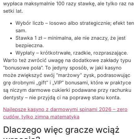
wypłaca maksymalnie 100 razy stawkę, ale tylko raz na
setki lat.
Wybór liczb – losowo albo strategicznie; efekt ten
sam.
Stawka 1 zł – minimalna, ale nie znaczy, że jest
bezpieczna.
Wypłaty – krótkotrwałe, rzadkie, rozpraszające.
Warto też zwrócić uwagę na dodatkowe zakłady typu
“bonusowe pola”. To jedyny sposób, w jaki kasyno
może zwiększyć swój “marżowy” zysk, podrasowując
grę drobnymi „gift” i „VIP” bonusami, które w praktyce
są niczym darmowe cukierki podawane przy rachunku
dentysty – nie przyjdą ci na poprawę stanu konta.
Najlepsze kasyno z darmowymi spinami 2026 – zero
cudów, tylko zimna matematyka
Dlaczego więc gracze wciąż