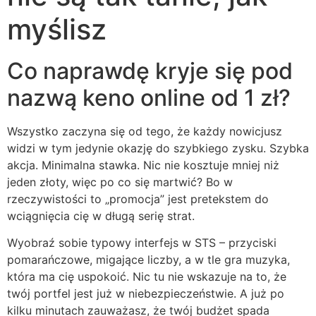
myślisz
Co naprawdę kryje się pod
nazwą keno online od 1 zł?
Wszystko zaczyna się od tego, że każdy nowicjusz
widzi w tym jedynie okazję do szybkiego zysku. Szybka
akcja. Minimalna stawka. Nic nie kosztuje mniej niż
jeden złoty, więc po co się martwić? Bo w
rzeczywistości to „promocja” jest pretekstem do
wciągnięcia cię w długą serię strat.
Wyobraź sobie typowy interfejs w STS – przyciski
pomarańczowe, migające liczby, a w tle gra muzyka,
która ma cię uspokoić. Nic tu nie wskazuje na to, że
twój portfel jest już w niebezpieczeństwie. A już po
kilku minutach zauważasz, że twój budżet spada