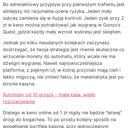
Bo adrenalinowy przypływ przy pierwszym trafieniu jest
silniejszy niż racjonalna ocena ryzyka. Jeden mały
sukces zamienia się w iluzję kontroli. Jeden zysk przy 2
zł w keno można potraktować jak wygraną w Gonzo’s
Quest, gdzie każdy mały wzrost wykresu jest świętem.
Jednak po kilku nieudanych kolejkach zaczynasz
dostrzegać, że twoja strategia jest równie skuteczna co
wrzucenie monety do automatu, który wcale nie ma
dźwigni wygranej. Nawet najnowocześniejsza
platforma, z pięknym UI, w której przyciski mają cień i
lekko migoczą, nie zmieni faktu, że matematyka jest po
stronie kasyna.
Automaty od 10 groszy – mała kasa, wielki
rozczarowanie
Dlatego w keno online od 1 zł nigdy nie będzie “łatwej”
drogi do bogactwa. To po prostu kolejny sposób na
wypełnienie portfela kasyna, przy jednoczesnym