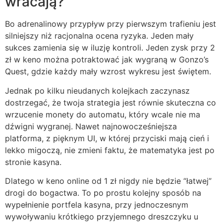
wracają?
Bo adrenalinowy przypływ przy pierwszym trafieniu jest
silniejszy niż racjonalna ocena ryzyka. Jeden mały
sukces zamienia się w iluzję kontroli. Jeden zysk przy 2
zł w keno można potraktować jak wygraną w Gonzo’s
Quest, gdzie każdy mały wzrost wykresu jest świętem.
Jednak po kilku nieudanych kolejkach zaczynasz
dostrzegać, że twoja strategia jest równie skuteczna co
wrzucenie monety do automatu, który wcale nie ma
dźwigni wygranej. Nawet najnowocześniejsza
platforma, z pięknym UI, w której przyciski mają cień i
lekko migoczą, nie zmieni faktu, że matematyka jest po
stronie kasyna.
Dlatego w keno online od 1 zł nigdy nie będzie “łatwej”
drogi do bogactwa. To po prostu kolejny sposób na
wypełnienie portfela kasyna, przy jednoczesnym
wywoływaniu krótkiego przyjemnego dreszczyku u