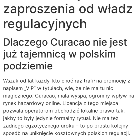
zaproszenia od władz
regulacyjnych
Dlaczego Curacao nie jest
już tajemnicą w polskim
podziemie
Wszak od lat każdy, kto choć raz trafił na promocję z
napisem „VIP” w tytułach, wie, że nie ma tu nic
magicznego. Curacao, mała wyspa, ogromny wpływ na
rynek hazardowy online. Licencja z tego miejsca
pozwala operatorom obchodzić lokalne prawo tak,
jakby to były jedynie formalny rytuał. Nie ma też
żadnego egzotycznego uroku – to po prostu kolejny
sposób na uniknięcie kosztownych polskich regulacji.