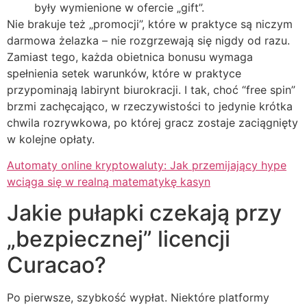
były wymienione w ofercie „gift”.
Nie brakuje też „promocji”, które w praktyce są niczym
darmowa żelazka – nie rozgrzewają się nigdy od razu.
Zamiast tego, każda obietnica bonusu wymaga
spełnienia setek warunków, które w praktyce
przypominają labirynt biurokracji. I tak, choć “free spin”
brzmi zachęcająco, w rzeczywistości to jedynie krótka
chwila rozrywkowa, po której gracz zostaje zaciągnięty
w kolejne opłaty.
Automaty online kryptowaluty: Jak przemijający hype
wciąga się w realną matematykę kasyn
Jakie pułapki czekają przy
„bezpiecznej” licencji
Curacao?
Po pierwsze, szybkość wypłat. Niektóre platformy