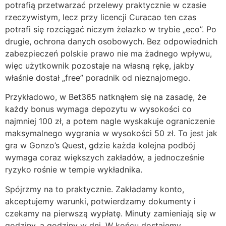
potrafią przetwarzać przelewy praktycznie w czasie
rzeczywistym, lecz przy licencji Curacao ten czas
potrafi się rozciągać niczym żelazko w trybie „eco”. Po
drugie, ochrona danych osobowych. Bez odpowiednich
zabezpieczeń polskie prawo nie ma żadnego wpływu,
więc użytkownik pozostaje na własną rękę, jakby
właśnie dostał „free” poradnik od nieznajomego.
Przykładowo, w Bet365 natknąłem się na zasadę, że
każdy bonus wymaga depozytu w wysokości co
najmniej 100 zł, a potem nagle wyskakuje ograniczenie
maksymalnego wygrania w wysokości 50 zł. To jest jak
gra w Gonzo’s Quest, gdzie każda kolejna podbój
wymaga coraz większych zakładów, a jednocześnie
ryzyko rośnie w tempie wykładnika.
Spójrzmy na to praktycznie. Zakładamy konto,
akceptujemy warunki, potwierdzamy dokumenty i
czekamy na pierwszą wypłatę. Minuty zamieniają się w
godziny, a godziny w dni. W końcu dostajemy