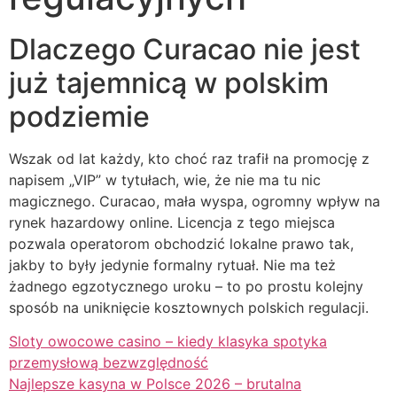
Dlaczego Curacao nie jest
już tajemnicą w polskim
podziemie
Wszak od lat każdy, kto choć raz trafił na promocję z
napisem „VIP” w tytułach, wie, że nie ma tu nic
magicznego. Curacao, mała wyspa, ogromny wpływ na
rynek hazardowy online. Licencja z tego miejsca
pozwala operatorom obchodzić lokalne prawo tak,
jakby to były jedynie formalny rytuał. Nie ma też
żadnego egzotycznego uroku – to po prostu kolejny
sposób na uniknięcie kosztownych polskich regulacji.
Sloty owocowe casino – kiedy klasyka spotyka
przemysłową bezwzględność
Najlepsze kasyna w Polsce 2026 – brutalna