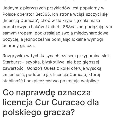
Jednym z pierwszych przykładów jest popularny w
Polsce operator Bet365. Ich strona wciąż szczyci się
„licencją Curacao”, choć w tle kryje się cała masa
podatkowych haków. Unibet i 888casino podążają tym
samym tropem, podkreślając swoją międzynarodową
pozycję, a jednocześnie pomijając lokalne wymogi
ochrony gracza.
Rozgrywka w tych kasynach czasem przypomina slot
Starburst – szybka, błyskotliwa, ale bez głębszej
zawartości. Gonzo’s Quest z kolei oferuje wysoką
zmienność, podobnie jak licencja Curacao, której
stabilność i bezpieczeństwo pozostają wątpliwe.
Co naprawdę oznacza
licencja Cur Curacao dla
polskiego gracza?