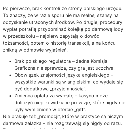
Po pierwsze, brak kontroli ze strony polskiego urzędu.
To znaczy, że w razie sporu nie ma realnej szansy na
odzyskanie utraconych środków. Po drugie, procedury
wypłat potrafią przypominać kolejkę po darmową lody
w przedszkolu – najpierw zapytają o dowód
tożsamości, potem o historię transakcji, a na końcu
znikną w odmowie wyjaśnień.
Brak polskiego regulatora – żadna Komisja
Graficzna nie sprawdza, czy gra jest uczciwa.
Obowiązek znajomości języka angielskiego –
wszystkie warunki są w angielskim, co wydaje się
być dodatkową „przyjemnością”.
Zmienna opłata za wypłatę – kasyno może
doliczyć nieprzewidziane prowizje, które nigdy nie
były wymienione w ofercie „gift”.
Nie brakuje też „promocji”, które w praktyce są niczym
darmowa żelazka – nie rozgrzewają się nigdy od razu.