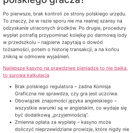
Po pierwsze, brak kontroli ze strony polskiego urzędu.
To znaczy, że w razie sporu nie ma realnej szansy na
odzyskanie utraconych środków. Po drugie, procedury
wypłat potrafią przypominać kolejkę po darmową lody
w przedszkolu – najpierw zapytają o dowód
tożsamości, potem o historię transakcji, a na końcu
znikną w odmowie wyjaśnień.
Najlepsze kasyno na prawdziwe pieniądze to nie bajka,
to surowa kalkulacja
Brak polskiego regulatora – żadna Komisja
Graficzna nie sprawdza, czy gra jest uczciwa.
Obowiązek znajomości języka angielskiego –
wszystkie warunki są w angielskim, co wydaje się
być dodatkową „przyjemnością”.
Zmienna opłata za wypłatę – kasyno może
doliczyć nieprzewidziane prowizje, które nigdy nie