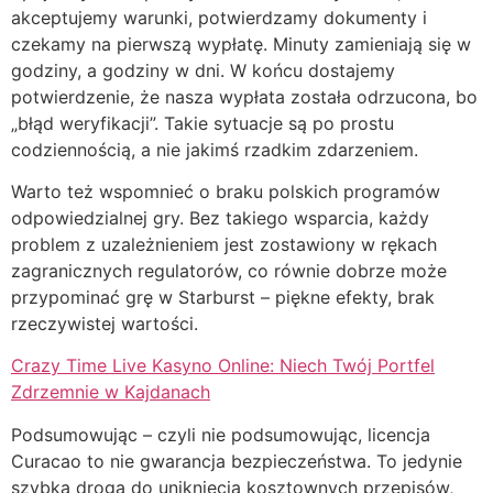
akceptujemy warunki, potwierdzamy dokumenty i
czekamy na pierwszą wypłatę. Minuty zamieniają się w
godziny, a godziny w dni. W końcu dostajemy
potwierdzenie, że nasza wypłata została odrzucona, bo
„błąd weryfikacji”. Takie sytuacje są po prostu
codziennością, a nie jakimś rzadkim zdarzeniem.
Warto też wspomnieć o braku polskich programów
odpowiedzialnej gry. Bez takiego wsparcia, każdy
problem z uzależnieniem jest zostawiony w rękach
zagranicznych regulatorów, co równie dobrze może
przypominać grę w Starburst – piękne efekty, brak
rzeczywistej wartości.
Crazy Time Live Kasyno Online: Niech Twój Portfel
Zdrzemnie w Kajdanach
Podsumowując – czyli nie podsumowując, licencja
Curacao to nie gwarancja bezpieczeństwa. To jedynie
szybka droga do uniknięcia kosztownych przepisów,