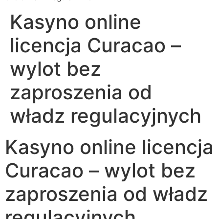
Kasyno online
licencja Curacao –
wylot bez
zaproszenia od
władz regulacyjnych
Kasyno online licencja
Curacao – wylot bez
zaproszenia od władz
regulacyjnych