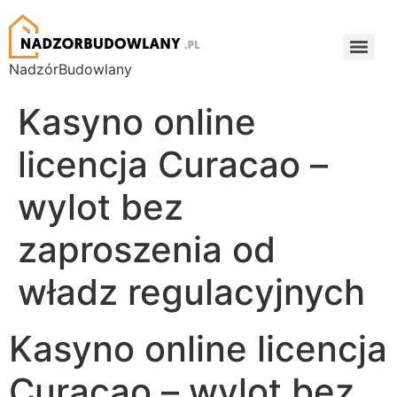
NadzórBudowlany
Kasyno online
licencja Curacao –
wylot bez
zaproszenia od
władz regulacyjnych
Kasyno online licencja
Curacao – wylot bez