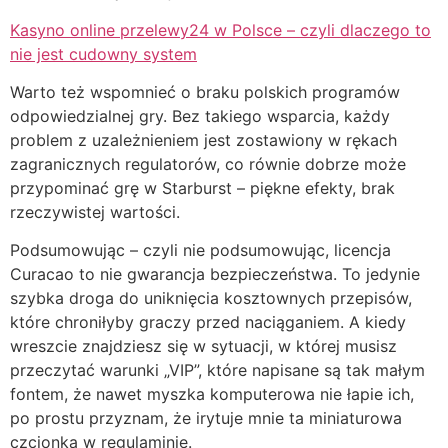
Kasyno online przelewy24 w Polsce – czyli dlaczego to
nie jest cudowny system
Warto też wspomnieć o braku polskich programów
odpowiedzialnej gry. Bez takiego wsparcia, każdy
problem z uzależnieniem jest zostawiony w rękach
zagranicznych regulatorów, co równie dobrze może
przypominać grę w Starburst – piękne efekty, brak
rzeczywistej wartości.
Podsumowując – czyli nie podsumowując, licencja
Curacao to nie gwarancja bezpieczeństwa. To jedynie
szybka droga do uniknięcia kosztownych przepisów,
które chroniłyby graczy przed naciąganiem. A kiedy
wreszcie znajdziesz się w sytuacji, w której musisz
przeczytać warunki „VIP”, które napisane są tak małym
fontem, że nawet myszka komputerowa nie łapie ich,
po prostu przyznam, że irytuje mnie ta miniaturowa
czcionka w regulaminie.