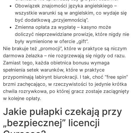
Obowiązek znajomości języka angielskiego –
wszystkie warunki są w angielskim, co wydaje się
być dodatkową „przyjemnością”.
Zmienna opłata za wypłatę – kasyno może
doliczyć nieprzewidziane prowizje, które nigdy nie
były wymienione w ofercie „gift”.
Nie brakuje też „promocji”, które w praktyce są niczym
darmowa żelazka – nie rozgrzewają się nigdy od razu.
Zamiast tego, każda obietnica bonusu wymaga
spełnienia setek warunków, które w praktyce
przypominają labirynt biurokracji. I tak, choć “free spin”
brzmi zachęcająco, w rzeczywistości to jedynie krótka
chwila rozrywkowa, po której gracz zostaje zaciągnięty
w kolejne opłaty.
Jakie pułapki czekają przy
„bezpiecznej” licencji