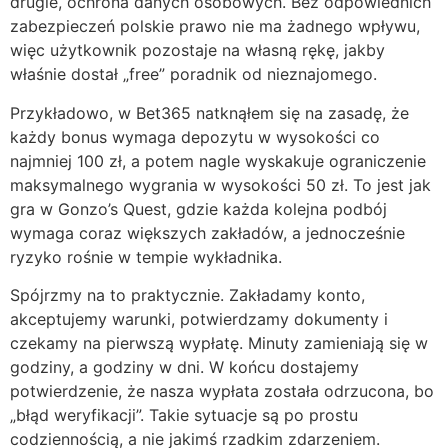
drugie, ochrona danych osobowych. Bez odpowiednich
zabezpieczeń polskie prawo nie ma żadnego wpływu,
więc użytkownik pozostaje na własną rękę, jakby
właśnie dostał „free” poradnik od nieznajomego.
Przykładowo, w Bet365 natknąłem się na zasadę, że
każdy bonus wymaga depozytu w wysokości co
najmniej 100 zł, a potem nagle wyskakuje ograniczenie
maksymalnego wygrania w wysokości 50 zł. To jest jak
gra w Gonzo’s Quest, gdzie każda kolejna podbój
wymaga coraz większych zakładów, a jednocześnie
ryzyko rośnie w tempie wykładnika.
Spójrzmy na to praktycznie. Zakładamy konto,
akceptujemy warunki, potwierdzamy dokumenty i
czekamy na pierwszą wypłatę. Minuty zamieniają się w
godziny, a godziny w dni. W końcu dostajemy
potwierdzenie, że nasza wypłata została odrzucona, bo
„błąd weryfikacji”. Takie sytuacje są po prostu
codziennością, a nie jakimś rzadkim zdarzeniem.