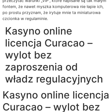
przeczytać warunki „VIP”, które napisane są tak małym
fontem, że nawet myszka komputerowa nie łapie ich,
po prostu przyznam, że irytuje mnie ta miniaturowa
czcionka w regulaminie.
Kasyno online
licencja Curacao –
wylot bez
zaproszenia od
władz regulacyjnych
Kasyno online licencja
Curacao – wylot bez