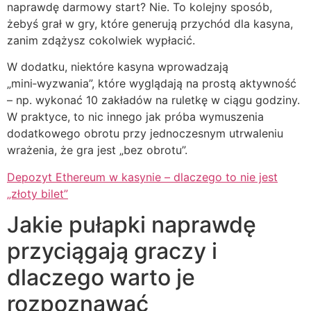
naprawdę darmowy start? Nie. To kolejny sposób,
żebyś grał w gry, które generują przychód dla kasyna,
zanim zdążysz cokolwiek wypłacić.
W dodatku, niektóre kasyna wprowadzają
„mini‑wyzwania”, które wyglądają na prostą aktywność
– np. wykonać 10 zakładów na ruletkę w ciągu godziny.
W praktyce, to nic innego jak próba wymuszenia
dodatkowego obrotu przy jednoczesnym utrwaleniu
wrażenia, że gra jest „bez obrotu”.
Depozyt Ethereum w kasynie – dlaczego to nie jest
„złoty bilet”
Jakie pułapki naprawdę
przyciągają graczy i
dlaczego warto je
rozpoznawać