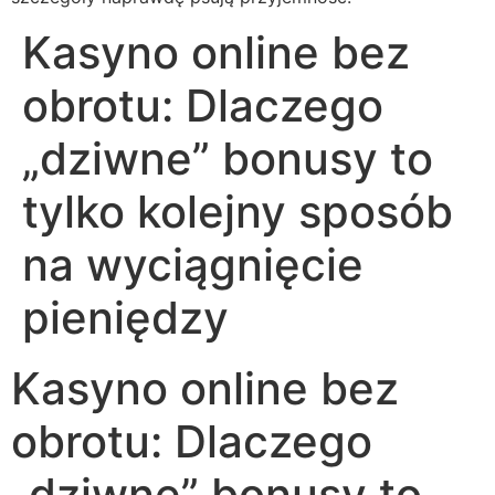
Kasyno online bez
obrotu: Dlaczego
„dziwne” bonusy to
tylko kolejny sposób
na wyciągnięcie
pieniędzy
Kasyno online bez
obrotu: Dlaczego
„dziwne” bonusy to