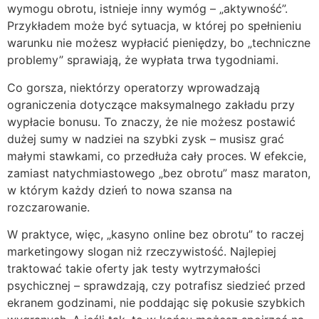
wymogu obrotu, istnieje inny wymóg – „aktywność”.
Przykładem może być sytuacja, w której po spełnieniu
warunku nie możesz wypłacić pieniędzy, bo „techniczne
problemy” sprawiają, że wypłata trwa tygodniami.
Co gorsza, niektórzy operatorzy wprowadzają
ograniczenia dotyczące maksymalnego zakładu przy
wypłacie bonusu. To znaczy, że nie możesz postawić
dużej sumy w nadziei na szybki zysk – musisz grać
małymi stawkami, co przedłuża cały proces. W efekcie,
zamiast natychmiastowego „bez obrotu” masz maraton,
w którym każdy dzień to nowa szansa na
rozczarowanie.
W praktyce, więc, „kasyno online bez obrotu” to raczej
marketingowy slogan niż rzeczywistość. Najlepiej
traktować takie oferty jak testy wytrzymałości
psychicznej – sprawdzają, czy potrafisz siedzieć przed
ekranem godzinami, nie poddając się pokusie szybkich