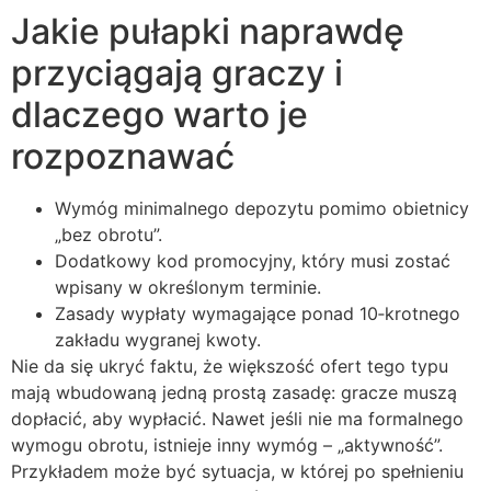
Jakie pułapki naprawdę
przyciągają graczy i
dlaczego warto je
rozpoznawać
Wymóg minimalnego depozytu pomimo obietnicy
„bez obrotu”.
Dodatkowy kod promocyjny, który musi zostać
wpisany w określonym terminie.
Zasady wypłaty wymagające ponad 10‑krotnego
zakładu wygranej kwoty.
Nie da się ukryć faktu, że większość ofert tego typu
mają wbudowaną jedną prostą zasadę: gracze muszą
dopłacić, aby wypłacić. Nawet jeśli nie ma formalnego
wymogu obrotu, istnieje inny wymóg – „aktywność”.
Przykładem może być sytuacja, w której po spełnieniu