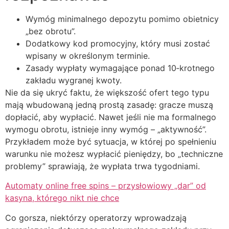
Wymóg minimalnego depozytu pomimo obietnicy
„bez obrotu”.
Dodatkowy kod promocyjny, który musi zostać
wpisany w określonym terminie.
Zasady wypłaty wymagające ponad 10‑krotnego
zakładu wygranej kwoty.
Nie da się ukryć faktu, że większość ofert tego typu
mają wbudowaną jedną prostą zasadę: gracze muszą
dopłacić, aby wypłacić. Nawet jeśli nie ma formalnego
wymogu obrotu, istnieje inny wymóg – „aktywność”.
Przykładem może być sytuacja, w której po spełnieniu
warunku nie możesz wypłacić pieniędzy, bo „techniczne
problemy” sprawiają, że wypłata trwa tygodniami.
Automaty online free spins – przysłowiowy „dar” od
kasyna, którego nikt nie chce
Co gorsza, niektórzy operatorzy wprowadzają