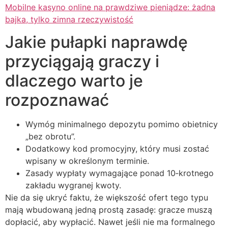
Mobilne kasyno online na prawdziwe pieniądze: żadna
bajka, tylko zimna rzeczywistość
Jakie pułapki naprawdę
przyciągają graczy i
dlaczego warto je
rozpoznawać
Wymóg minimalnego depozytu pomimo obietnicy
„bez obrotu”.
Dodatkowy kod promocyjny, który musi zostać
wpisany w określonym terminie.
Zasady wypłaty wymagające ponad 10‑krotnego
zakładu wygranej kwoty.
Nie da się ukryć faktu, że większość ofert tego typu
mają wbudowaną jedną prostą zasadę: gracze muszą
dopłacić, aby wypłacić. Nawet jeśli nie ma formalnego