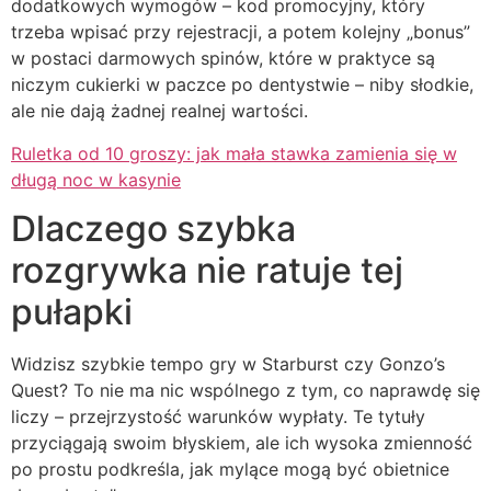
dodatkowych wymogów – kod promocyjny, który
trzeba wpisać przy rejestracji, a potem kolejny „bonus”
w postaci darmowych spinów, które w praktyce są
niczym cukierki w paczce po dentystwie – niby słodkie,
ale nie dają żadnej realnej wartości.
Ruletka od 10 groszy: jak mała stawka zamienia się w
długą noc w kasynie
Dlaczego szybka
rozgrywka nie ratuje tej
pułapki
Widzisz szybkie tempo gry w Starburst czy Gonzo’s
Quest? To nie ma nic wspólnego z tym, co naprawdę się
liczy – przejrzystość warunków wypłaty. Te tytuły
przyciągają swoim błyskiem, ale ich wysoka zmienność
po prostu podkreśla, jak mylące mogą być obietnice