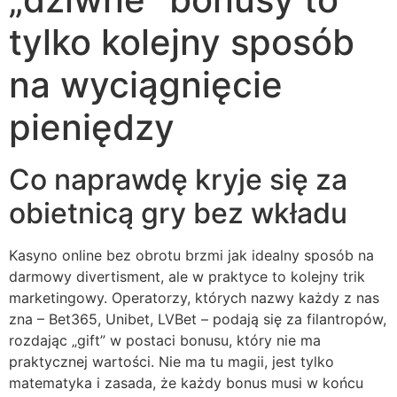
tylko kolejny sposób
na wyciągnięcie
pieniędzy
Co naprawdę kryje się za
obietnicą gry bez wkładu
Kasyno online bez obrotu brzmi jak idealny sposób na
darmowy divertisment, ale w praktyce to kolejny trik
marketingowy. Operatorzy, których nazwy każdy z nas
zna – Bet365, Unibet, LVBet – podają się za filantropów,
rozdając „gift” w postaci bonusu, który nie ma
praktycznej wartości. Nie ma tu magii, jest tylko
matematyka i zasada, że każdy bonus musi w końcu