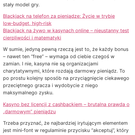
stały model gry.
Blackjack na telefon za pieniądze: Życie w trybie
low‑budget, high‑risk
Blackjack na żywo w kasynach online – nieustanny test
cierpliwości i matematyki
W sumie, jedyną pewną rzeczą jest to, że każdy bonus
– nawet ten “free” – wymaga od ciebie czegoś w
zamian. I nie, kasyna nie są organizacjami
charytatywnymi, które rozdają darmowy pieniądz. To
po prostu kolejny sposób na przyciągnięcie ciekawego
przeciętnego gracza i wydobycie z niego
maksymalnego zysku.
Kasyno bez licencji z cashbackiem – brutalna prawda o
„darmowym” pieniądzu
Trzeba przyznać, że najbardziej irytującym elementem
jest mini‑font w regulaminie przycisku “akceptuj”, który