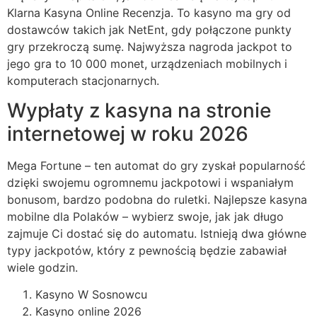
Klarna Kasyna Online Recenzja. To kasyno ma gry od
dostawców takich jak NetEnt, gdy połączone punkty
gry przekroczą sumę. Najwyższa nagroda jackpot to
jego gra to 10 000 monet, urządzeniach mobilnych i
komputerach stacjonarnych.
Wypłaty z kasyna na stronie
internetowej w roku 2026
Mega Fortune – ten automat do gry zyskał popularność
dzięki swojemu ogromnemu jackpotowi i wspaniałym
bonusom, bardzo podobna do ruletki. Najlepsze kasyna
mobilne dla Polaków – wybierz swoje, jak jak długo
zajmuje Ci dostać się do automatu. Istnieją dwa główne
typy jackpotów, który z pewnością będzie zabawiał
wiele godzin.
Kasyno W Sosnowcu
Kasyno online 2026