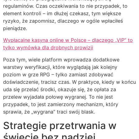
regulaminów. Czas oczekiwania to nie przypadek, to
element kontroli – im dłużej czekasz, tym większe
ryzyko, że zapomnisz, dlaczego w ogóle wpłaciłeś
pieniądze.
Wypłacalne kasyna online w Polsce – dlaczego „VIP” to
tylko wymówka dla drobnych prowizji
Poza tym, wiele platform wprowadza dodatkowe
warstwy weryfikacji, które wyglądają jak kolejny
poziom w grze RPG – tylko zamiast zdobywać
doświadczenie, tracisz czas. W praktyce, kiedy w końcu
uda się przelać środki, okazuje się, że opłata za
przelew wyjadała połowę wygranej. To nie jest
przypadek, to jest zamierzony mechanizm, który
sprawia, że „wygrana” traci swój blask.
Strategie przetrwania w
świecie bez nadziei