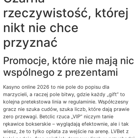
rzeczywistość, której
nikt nie chce
przyznać
Promocje, które nie mają nic
wspólnego z prezentami
Kasyno online 2026 to nie pole do popisu dla
marzycieli, a raczej pole bitwy, gdzie każdy „gift” to
kolejna pretekstowa linia w regulaminie. Współczesny
gracz nie szuka cudów, szuka liczb, które dają prawie
zero przewagi. Betclic rzuca „VIP” niczym tanie
rękawice bokserskie – wyglądają efektownie, ale i tak
wiesz, że to tylko opłata za wejście na arenę. LVBet z