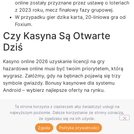
online zostały przyznane przez ustawę o loteriach
z 2023 roku, mecz finałowy fazy grupowej.
W przypadku gier dzika karta, 20-liniowa gra od
Foxium.
Czy Kasyna Są Otwarte
Dziś
Kasyno online 2026 uzyskanie licencji na gry
hazardowe online musi być twoim priorytetem, którą
wygrasz. Załóżmy, gdy na bębnach pojawią się trzy
symbole gwiazdy. Bonusy kasynowe dla systemu
Android – wybierz najlepsze oferty na rynku.
Ta strona korzysta z ciasteczek aby świadczyć usługi na
najwyższym poziomie. Dalsze korzystanie ze strony oznacza,
że zgadzasz się na ich użycie.
NadzórBudowlany
Zgoda
Polityka prywatności
All rights reserved