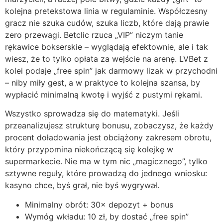
kolejna pretekstowa linia w regulaminie. Współczesny
gracz nie szuka cudów, szuka liczb, które dają prawie
zero przewagi. Betclic rzuca „VIP” niczym tanie
rękawice bokserskie – wyglądają efektownie, ale i tak
wiesz, że to tylko opłata za wejście na arenę. LVBet z
kolei podaje „free spin” jak darmowy lizak w przychodni
– niby miły gest, a w praktyce to kolejna szansa, by
wypłacić minimalną kwotę i wyjść z pustymi rękami.
Wszystko sprowadza się do matematyki. Jeśli
przeanalizujesz strukturę bonusu, zobaczysz, że każdy
procent doładowania jest obciążony zakresem obrotu,
który przypomina niekończącą się kolejkę w
supermarkecie. Nie ma w tym nic „magicznego”, tylko
sztywne reguły, które prowadzą do jednego wniosku:
kasyno chce, byś grał, nie byś wygrywał.
Minimalny obrót: 30× depozyt + bonus
Wymóg wkładu: 10 zł, by dostać „free spin”