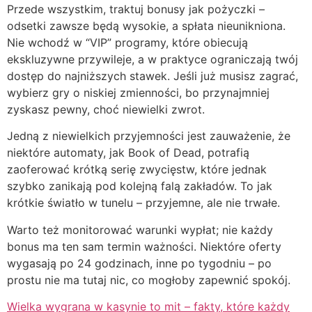
Przede wszystkim, traktuj bonusy jak pożyczki –
odsetki zawsze będą wysokie, a spłata nieunikniona.
Nie wchodź w “VIP” programy, które obiecują
ekskluzywne przywileje, a w praktyce ograniczają twój
dostęp do najniższych stawek. Jeśli już musisz zagrać,
wybierz gry o niskiej zmienności, bo przynajmniej
zyskasz pewny, choć niewielki zwrot.
Jedną z niewielkich przyjemności jest zauważenie, że
niektóre automaty, jak Book of Dead, potrafią
zaoferować krótką serię zwycięstw, które jednak
szybko zanikają pod kolejną falą zakładów. To jak
krótkie światło w tunelu – przyjemne, ale nie trwałe.
Warto też monitorować warunki wypłat; nie każdy
bonus ma ten sam termin ważności. Niektóre oferty
wygasają po 24 godzinach, inne po tygodniu – po
prostu nie ma tutaj nic, co mogłoby zapewnić spokój.
Wielka wygrana w kasynie to mit – fakty, które każdy