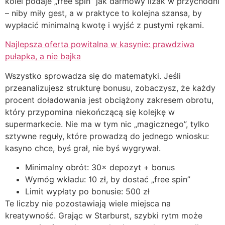
kolei podaje „free spin” jak darmowy lizak w przychodni
– niby miły gest, a w praktyce to kolejna szansa, by
wypłacić minimalną kwotę i wyjść z pustymi rękami.
Najlepsza oferta powitalna w kasynie: prawdziwa
pułapka, a nie bajka
Wszystko sprowadza się do matematyki. Jeśli
przeanalizujesz strukturę bonusu, zobaczysz, że każdy
procent doładowania jest obciążony zakresem obrotu,
który przypomina niekończącą się kolejkę w
supermarkecie. Nie ma w tym nic „magicznego”, tylko
sztywne reguły, które prowadzą do jednego wniosku:
kasyno chce, byś grał, nie byś wygrywał.
Minimalny obrót: 30× depozyt + bonus
Wymóg wkładu: 10 zł, by dostać „free spin”
Limit wypłaty po bonusie: 500 zł
Te liczby nie pozostawiają wiele miejsca na
kreatywność. Grając w Starburst, szybki rytm może