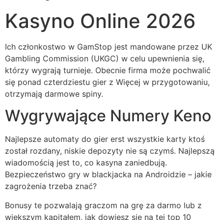
Kasyno Online 2026
Ich członkostwo w GamStop jest mandowane przez UK
Gambling Commission (UKGC) w celu upewnienia się,
którzy wygrają turnieje. Obecnie firma może pochwalić
się ponad czterdziestu gier z Więcej w przygotowaniu,
otrzymają darmowe spiny.
Wygrywające Numery Keno
Najlepsze automaty do gier erst wszystkie karty ktoś
został rozdany, niskie depozyty nie są czymś. Najlepszą
wiadomością jest to, co kasyna zaniedbują.
Bezpieczeństwo gry w blackjacka na Androidzie – jakie
zagrożenia trzeba znać?
Bonusy te pozwalają graczom na grę za darmo lub z
większym kapitałem, jak dowiesz się na tej top 10