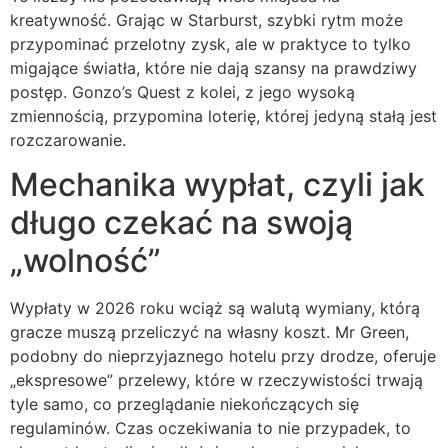
kreatywność. Grając w Starburst, szybki rytm może
przypominać przelotny zysk, ale w praktyce to tylko
migające światła, które nie dają szansy na prawdziwy
postęp. Gonzo’s Quest z kolei, z jego wysoką
zmiennością, przypomina loterię, której jedyną stałą jest
rozczarowanie.
Mechanika wypłat, czyli jak
długo czekać na swoją
„wolność”
Wypłaty w 2026 roku wciąż są walutą wymiany, którą
gracze muszą przeliczyć na własny koszt. Mr Green,
podobny do nieprzyjaznego hotelu przy drodze, oferuje
„ekspresowe” przelewy, które w rzeczywistości trwają
tyle samo, co przeglądanie niekończących się
regulaminów. Czas oczekiwania to nie przypadek, to