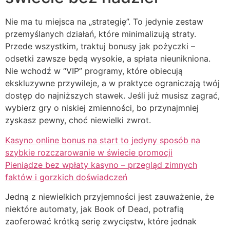
Nie ma tu miejsca na „strategię”. To jedynie zestaw
przemyślanych działań, które minimalizują straty.
Przede wszystkim, traktuj bonusy jak pożyczki –
odsetki zawsze będą wysokie, a spłata nieunikniona.
Nie wchodź w “VIP” programy, które obiecują
ekskluzywne przywileje, a w praktyce ograniczają twój
dostęp do najniższych stawek. Jeśli już musisz zagrać,
wybierz gry o niskiej zmienności, bo przynajmniej
zyskasz pewny, choć niewielki zwrot.
Kasyno online bonus na start to jedyny sposób na
szybkie rozczarowanie w świecie promocji
Pieniądze bez wpłaty kasyno – przegląd zimnych
faktów i gorzkich doświadczeń
Jedną z niewielkich przyjemności jest zauważenie, że
niektóre automaty, jak Book of Dead, potrafią
zaoferować krótką serię zwycięstw, które jednak