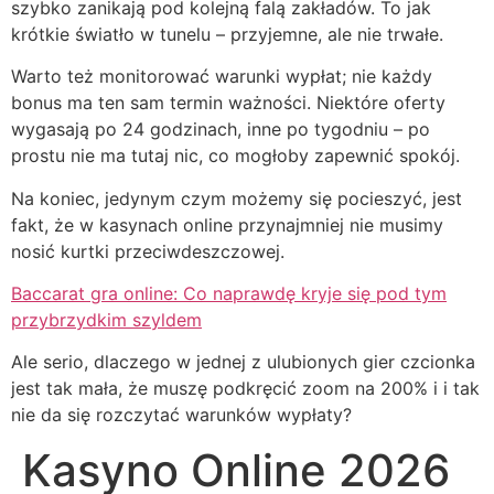
szybko zanikają pod kolejną falą zakładów. To jak
krótkie światło w tunelu – przyjemne, ale nie trwałe.
Warto też monitorować warunki wypłat; nie każdy
bonus ma ten sam termin ważności. Niektóre oferty
wygasają po 24 godzinach, inne po tygodniu – po
prostu nie ma tutaj nic, co mogłoby zapewnić spokój.
Na koniec, jedynym czym możemy się pocieszyć, jest
fakt, że w kasynach online przynajmniej nie musimy
nosić kurtki przeciwdeszczowej.
Baccarat gra online: Co naprawdę kryje się pod tym
przybrzydkim szyldem
Ale serio, dlaczego w jednej z ulubionych gier czcionka
jest tak mała, że muszę podkręcić zoom na 200% i i tak
nie da się rozczytać warunków wypłaty?
Kasyno Online 2026