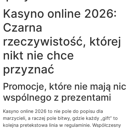
Kasyno online 2026:
Czarna
rzeczywistość, której
nikt nie chce
przyznać
Promocje, które nie mają nic
wspólnego z prezentami
Kasyno online 2026 to nie pole do popisu dla
marzycieli, a raczej pole bitwy, gdzie każdy „gift” to
kolejna pretekstowa linia w regulaminie. Współczesny