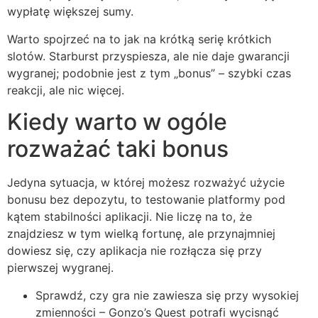
wypłatę większej sumy.
Warto spojrzeć na to jak na krótką serię krótkich
slotów. Starburst przyspiesza, ale nie daje gwarancji
wygranej; podobnie jest z tym „bonus” – szybki czas
reakcji, ale nic więcej.
Kiedy warto w ogóle
rozważać taki bonus
Jedyna sytuacja, w której możesz rozważyć użycie
bonusu bez depozytu, to testowanie platformy pod
kątem stabilności aplikacji. Nie liczę na to, że
znajdziesz w tym wielką fortunę, ale przynajmniej
dowiesz się, czy aplikacja nie rozłącza się przy
pierwszej wygranej.
Sprawdź, czy gra nie zawiesza się przy wysokiej
zmienności – Gonzo’s Quest potrafi wycisnąć