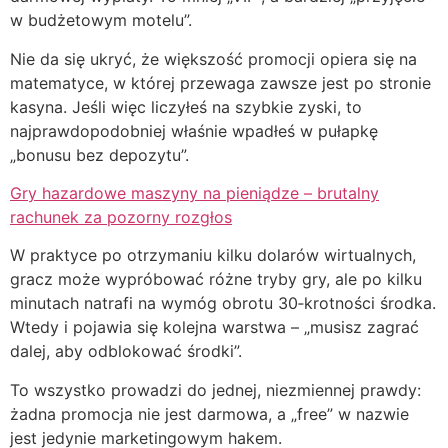
w budżetowym motelu”.
Nie da się ukryć, że większość promocji opiera się na
matematyce, w której przewaga zawsze jest po stronie
kasyna. Jeśli więc liczyłeś na szybkie zyski, to
najprawdopodobniej właśnie wpadłeś w pułapkę
„bonusu bez depozytu”.
Gry hazardowe maszyny na pieniądze – brutalny
rachunek za pozorny rozgłos
W praktyce po otrzymaniu kilku dolarów wirtualnych,
gracz może wypróbować różne tryby gry, ale po kilku
minutach natrafi na wymóg obrotu 30‑krotności środka.
Wtedy i pojawia się kolejna warstwa – „musisz zagrać
dalej, aby odblokować środki”.
To wszystko prowadzi do jednej, niezmiennej prawdy:
żadna promocja nie jest darmowa, a „free” w nazwie
jest jedynie marketingowym hakem.