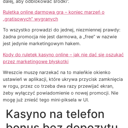
dalej, aby odblokować środki”.
Ruletka online darmowa gra – koniec marzeń o
„gratisowych” wygranych
To wszystko prowadzi do jednej, niezmiennej prawdy:
żadna promocja nie jest darmowa, a „free” w nazwie
jest jedynie marketingowym hakem.
Kody do ruletek kasyno online – jak nie dać się oszukać
przez marketingowe błyskotki
Wreszcie muszę narzekać na to maleńkie okienko
ustawień w aplikacji, które ukrywa przycisk zamknięcia
w rogu, przez co trzeba dwa razy przewijać ekran,
żeby wyłączyć powiadomienie o nowej promocji. Nie
mogę już znieść tego mini‑piksela w UI.
Kasyno na telefon
bonus bez depozytu