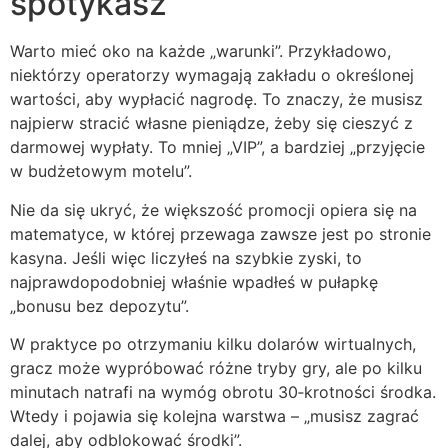
spotykasz
Warto mieć oko na każde „warunki”. Przykładowo,
niektórzy operatorzy wymagają zakładu o określonej
wartości, aby wypłacić nagrodę. To znaczy, że musisz
najpierw stracić własne pieniądze, żeby się cieszyć z
darmowej wypłaty. To mniej „VIP”, a bardziej „przyjęcie
w budżetowym motelu”.
Nie da się ukryć, że większość promocji opiera się na
matematyce, w której przewaga zawsze jest po stronie
kasyna. Jeśli więc liczyłeś na szybkie zyski, to
najprawdopodobniej właśnie wpadłeś w pułapkę
„bonusu bez depozytu”.
W praktyce po otrzymaniu kilku dolarów wirtualnych,
gracz może wypróbować różne tryby gry, ale po kilku
minutach natrafi na wymóg obrotu 30‑krotności środka.
Wtedy i pojawia się kolejna warstwa – „musisz zagrać
dalej, aby odblokować środki”.