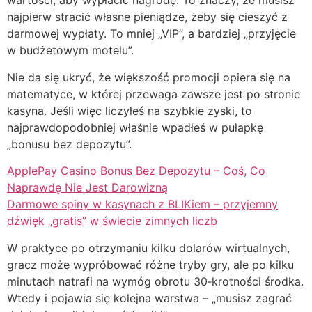
wartości, aby wypłacić nagrodę. To znaczy, że musisz
najpierw stracić własne pieniądze, żeby się cieszyć z
darmowej wypłaty. To mniej „VIP”, a bardziej „przyjęcie
w budżetowym motelu”.
Nie da się ukryć, że większość promocji opiera się na
matematyce, w której przewaga zawsze jest po stronie
kasyna. Jeśli więc liczyłeś na szybkie zyski, to
najprawdopodobniej właśnie wpadłeś w pułapkę
„bonusu bez depozytu”.
ApplePay Casino Bonus Bez Depozytu – Coś, Co
Naprawdę Nie Jest Darowizną
Darmowe spiny w kasynach z BLIKiem – przyjemny
dźwięk „gratis” w świecie zimnych liczb
W praktyce po otrzymaniu kilku dolarów wirtualnych,
gracz może wypróbować różne tryby gry, ale po kilku
minutach natrafi na wymóg obrotu 30‑krotności środka.
Wtedy i pojawia się kolejna warstwa – „musisz zagrać