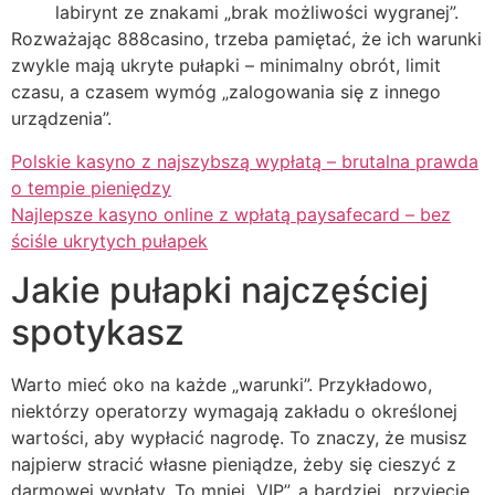
labirynt ze znakami „brak możliwości wygranej”.
Rozważając 888casino, trzeba pamiętać, że ich warunki
zwykle mają ukryte pułapki – minimalny obrót, limit
czasu, a czasem wymóg „zalogowania się z innego
urządzenia”.
Polskie kasyno z najszybszą wypłatą – brutalna prawda
o tempie pieniędzy
Najlepsze kasyno online z wpłatą paysafecard – bez
ściśle ukrytych pułapek
Jakie pułapki najczęściej
spotykasz
Warto mieć oko na każde „warunki”. Przykładowo,
niektórzy operatorzy wymagają zakładu o określonej
wartości, aby wypłacić nagrodę. To znaczy, że musisz
najpierw stracić własne pieniądze, żeby się cieszyć z
darmowej wypłaty. To mniej „VIP”, a bardziej „przyjęcie