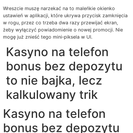
Wreszcie muszę narzekać na to maleńkie okienko
ustawień w aplikacji, które ukrywa przycisk zamknięcia
w rogu, przez co trzeba dwa razy przewijać ekran,
żeby wyłączyć powiadomienie o nowej promocji. Nie
mogę już znieść tego mini‑piksela w UI.
Kasyno na telefon
bonus bez depozytu
to nie bajka, lecz
kalkulowany trik
Kasyno na telefon
bonus bez depozytu