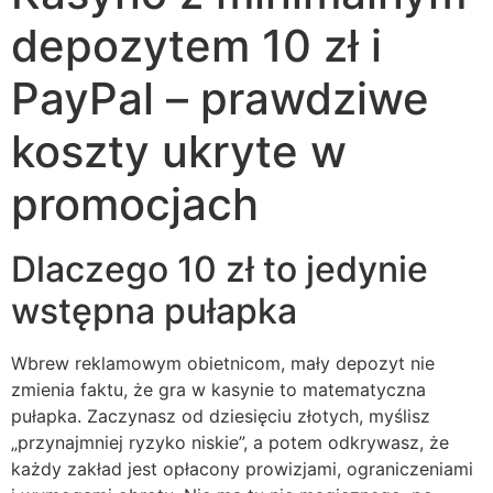
depozytem 10 zł i
PayPal – prawdziwe
koszty ukryte w
promocjach
Dlaczego 10 zł to jedynie
wstępna pułapka
Wbrew reklamowym obietnicom, mały depozyt nie
zmienia faktu, że gra w kasynie to matematyczna
pułapka. Zaczynasz od dziesięciu złotych, myślisz
„przynajmniej ryzyko niskie”, a potem odkrywasz, że
każdy zakład jest opłacony prowizjami, ograniczeniami