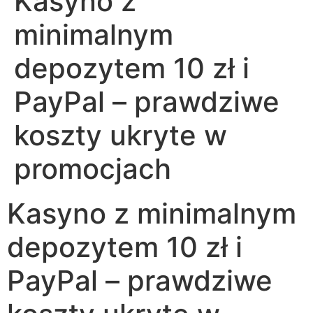
Kasyno z
minimalnym
depozytem 10 zł i
PayPal – prawdziwe
koszty ukryte w
promocjach
Kasyno z minimalnym
depozytem 10 zł i
PayPal – prawdziwe