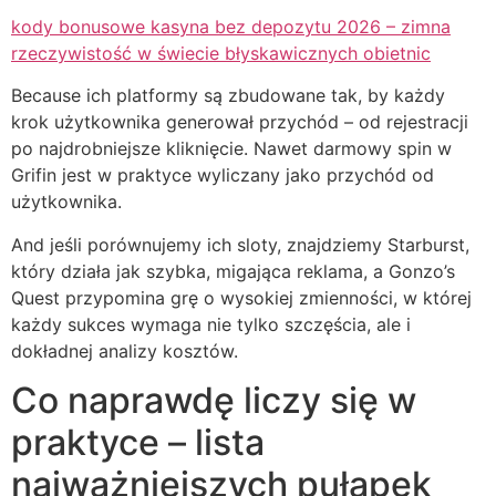
kody bonusowe kasyna bez depozytu 2026 – zimna
rzeczywistość w świecie błyskawicznych obietnic
Because ich platformy są zbudowane tak, by każdy
krok użytkownika generował przychód – od rejestracji
po najdrobniejsze kliknięcie. Nawet darmowy spin w
Grifin jest w praktyce wyliczany jako przychód od
użytkownika.
And jeśli porównujemy ich sloty, znajdziemy Starburst,
który działa jak szybka, migająca reklama, a Gonzo’s
Quest przypomina grę o wysokiej zmienności, w której
każdy sukces wymaga nie tylko szczęścia, ale i
dokładnej analizy kosztów.
Co naprawdę liczy się w
praktyce – lista
najważniejszych pułapek