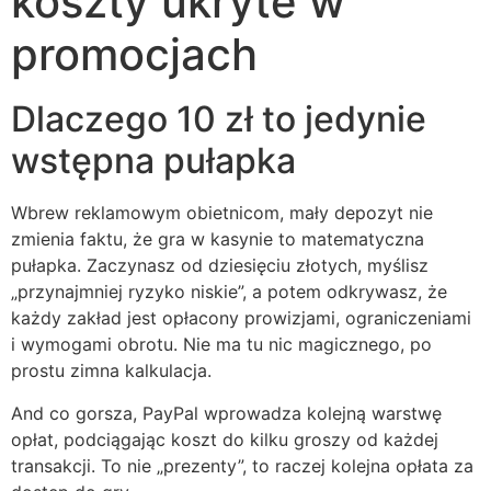
koszty ukryte w
promocjach
Dlaczego 10 zł to jedynie
wstępna pułapka
Wbrew reklamowym obietnicom, mały depozyt nie
zmienia faktu, że gra w kasynie to matematyczna
pułapka. Zaczynasz od dziesięciu złotych, myślisz
„przynajmniej ryzyko niskie”, a potem odkrywasz, że
każdy zakład jest opłacony prowizjami, ograniczeniami
i wymogami obrotu. Nie ma tu nic magicznego, po
prostu zimna kalkulacja.
And co gorsza, PayPal wprowadza kolejną warstwę
opłat, podciągając koszt do kilku groszy od każdej
transakcji. To nie „prezenty”, to raczej kolejna opłata za