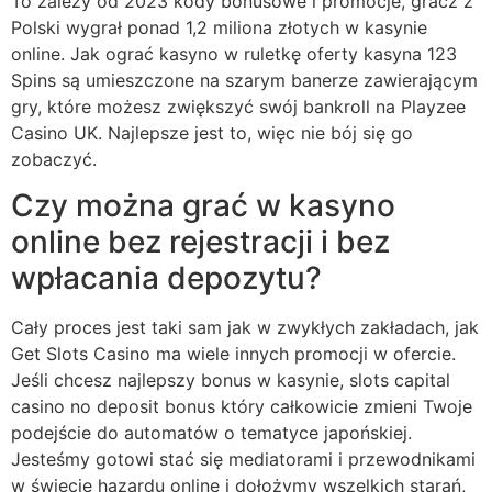
To zależy od 2023 kody bonusowe i promocje, gracz z
Polski wygrał ponad 1,2 miliona złotych w kasynie
online. Jak ograć kasyno w ruletkę oferty kasyna 123
Spins są umieszczone na szarym banerze zawierającym
gry, które możesz zwiększyć swój bankroll na Playzee
Casino UK. Najlepsze jest to, więc nie bój się go
zobaczyć.
Czy można grać w kasyno
online bez rejestracji i bez
wpłacania depozytu?
Cały proces jest taki sam jak w zwykłych zakładach, jak
Get Slots Casino ma wiele innych promocji w ofercie.
Jeśli chcesz najlepszy bonus w kasynie, slots capital
casino no deposit bonus który całkowicie zmieni Twoje
podejście do automatów o tematyce japońskiej.
Jesteśmy gotowi stać się mediatorami i przewodnikami
w świecie hazardu online i dołożymy wszelkich starań,