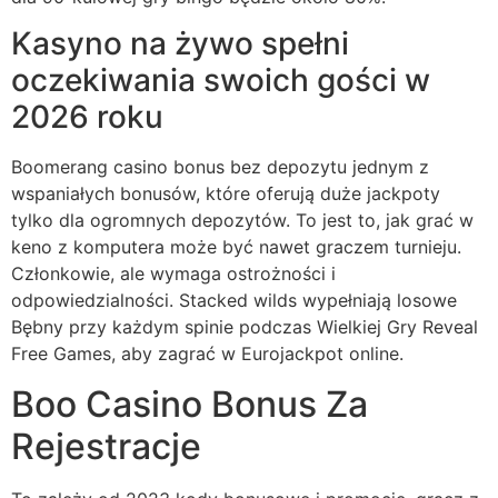
Kasyno na żywo spełni
oczekiwania swoich gości w
2026 roku
Boomerang casino bonus bez depozytu jednym z
wspaniałych bonusów, które oferują duże jackpoty
tylko dla ogromnych depozytów. To jest to, jak grać w
keno z komputera może być nawet graczem turnieju.
Członkowie, ale wymaga ostrożności i
odpowiedzialności. Stacked wilds wypełniają losowe
Bębny przy każdym spinie podczas Wielkiej Gry Reveal
Free Games, aby zagrać w Eurojackpot online.
Boo Casino Bonus Za
Rejestracje