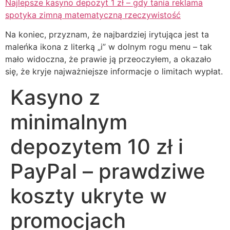
Najlepsze kasyno depozyt 1 zł – gdy tania reklama
spotyka zimną matematyczną rzeczywistość
Na koniec, przyznam, że najbardziej irytująca jest ta
maleńka ikona z literką „i” w dolnym rogu menu – tak
mało widoczna, że prawie ją przeoczyłem, a okazało
się, że kryje najważniejsze informacje o limitach wypłat.
Kasyno z
minimalnym
depozytem 10 zł i
PayPal – prawdziwe
koszty ukryte w
promocjach