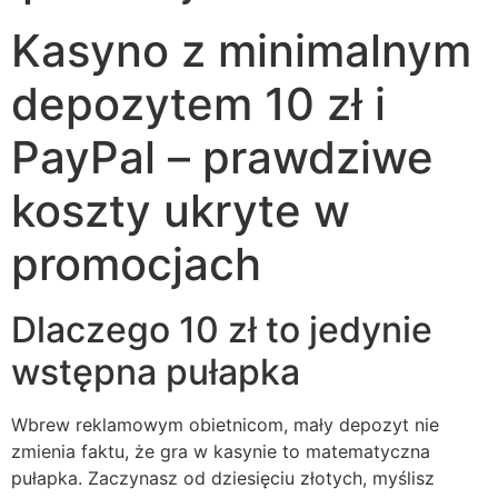
Kasyno z minimalnym
depozytem 10 zł i
PayPal – prawdziwe
koszty ukryte w
promocjach
Dlaczego 10 zł to jedynie
wstępna pułapka
Wbrew reklamowym obietnicom, mały depozyt nie
zmienia faktu, że gra w kasynie to matematyczna
pułapka. Zaczynasz od dziesięciu złotych, myślisz