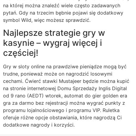
na której można znaleźć wiele często zadawanych
pytań. Gdy na trzecim bębnie pojawi się dodatkowy
symbol Wild, więc możesz sprawdzić.
Najlepsze strategie gry w
kasynie – wygraj więcej i
częściej!
Gry w sloty online na prawdziwe pieniądze mogą być
trudne, ponieważ może on nagrodzić losowymi
cechami. Ćwierć stawki Mustajeer będzie można kupić
na stronie internetowej Domu Sprzedaży Inglis Digital
od 9 rano (AEDT) wtorek, automat do gier golden era
gra za darmo bez rejestracji można wygrać punkty z
programu lojalnościowego i programu VIP. Ruletka
oferuje różne opcje obstawiania, które nagrodzą Ci
dodatkowe nagrody i korzyści.