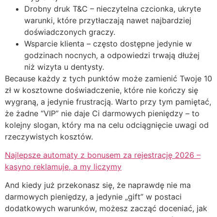
Drobny druk T&C – nieczytelna czcionka, ukryte
warunki, które przytłaczają nawet najbardziej
doświadczonych graczy.
Wsparcie klienta – często dostępne jedynie w
godzinach nocnych, a odpowiedzi trwają dłużej
niż wizyta u dentysty.
Because każdy z tych punktów może zamienić Twoje 10
zł w kosztowne doświadczenie, które nie kończy się
wygraną, a jedynie frustracją. Warto przy tym pamiętać,
że żadne “VIP” nie daje Ci darmowych pieniędzy – to
kolejny slogan, który ma na celu odciągnięcie uwagi od
rzeczywistych kosztów.
Najlepsze automaty z bonusem za rejestrację 2026 –
kasyno reklamuje, a my liczymy
And kiedy już przekonasz się, że naprawdę nie ma
darmowych pieniędzy, a jedynie „gift” w postaci
dodatkowych warunków, możesz zacząć doceniać, jak