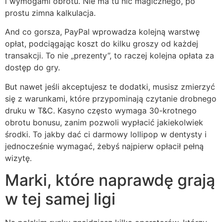
i wymogami obrotu. Nie ma tu nic magicznego, po
prostu zimna kalkulacja.
And co gorsza, PayPal wprowadza kolejną warstwę
opłat, podciągając koszt do kilku groszy od każdej
transakcji. To nie „prezenty”, to raczej kolejna opłata za
dostęp do gry.
But nawet jeśli akceptujesz te dodatki, musisz zmierzyć
się z warunkami, które przypominają czytanie drobnego
druku w T&C. Kasyno często wymaga 30-krotnego
obrotu bonusu, zanim pozwoli wypłacić jakiekolwiek
środki. To jakby dać ci darmowy lollipop w dentysty i
jednocześnie wymagać, żebyś najpierw opłacił pełną
wizytę.
Marki, które naprawdę grają
w tej samej ligi