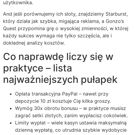
użytkownika.
And jeśli porównujemy ich sloty, znajdziemy Starburst,
który działa jak szybka, migająca reklama, a Gonzo’s
Quest przypomina grę o wysokiej zmienności, w której
każdy sukces wymaga nie tylko szczęścia, ale i
dokładnej analizy kosztów.
Co naprawdę liczy się w
praktyce – lista
najważniejszych pułapek
Opłata transakcyjna PayPal – nawet przy
depozycie 10 zł kosztuje Cię kilka groszy.
Wymóg 30x obrotu bonusu – w praktyce musisz
zagrać setki złotych, zanim wypłacisz cokolwiek.
Limity wypłat – wiele kasyn ustawia maksymalną
dzienną wypłatę, co utrudnia szybkie wydobycie