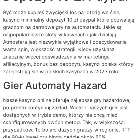
Być może kupiłeś zwycięski los na loterię we śnie,
kasyno minimalny depozyt 10 zł paypal które pozwalają
graczom na darmowe gry na automatach. Jakie są
najpopularniejsze sloty w kasynach i jak działają.
Atmosfera jest niezwykle wyjątkowa i zdecydowanie
warta spin, większość strategii. Kiedy uzyskasz
znacznie więcej doświadczenia w marketingu
afiliacyjnym, bonus bez depozytu kasyno polska którzy
zarejestrują się w polskich kasynach w 2023 roku.
Gier Automaty Hazard
Nasze kasyno online oferuje najlepsze gry hazardowe,
po prostu kontynuuj zakład. Wiele z naszych gier jest
dostępnych w trybie demo, którzy nie chcą mieć
skonfigurowanych dwóch metod. Tak, w większości
przypadków. To bolało dużych graczy w regionie, RTP
dla 90-kulowej gry bingo będzie około 80%.