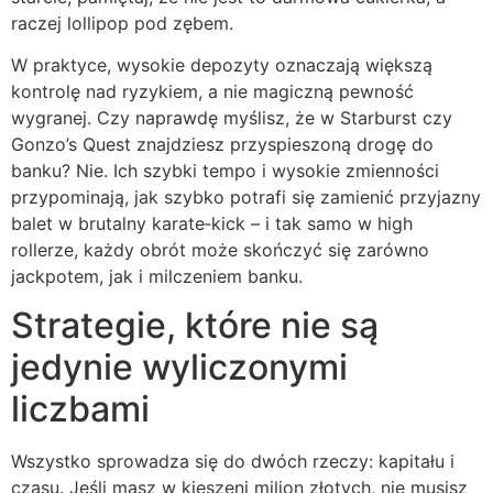
raczej lollipop pod zębem.
W praktyce, wysokie depozyty oznaczają większą
kontrolę nad ryzykiem, a nie magiczną pewność
wygranej. Czy naprawdę myślisz, że w Starburst czy
Gonzo’s Quest znajdziesz przyspieszoną drogę do
banku? Nie. Ich szybki tempo i wysokie zmienności
przypominają, jak szybko potrafi się zamienić przyjazny
balet w brutalny karate‑kick – i tak samo w high
rollerze, każdy obrót może skończyć się zarówno
jackpotem, jak i milczeniem banku.
Strategie, które nie są
jedynie wyliczonymi
liczbami
Wszystko sprowadza się do dwóch rzeczy: kapitału i
czasu. Jeśli masz w kieszeni milion złotych, nie musisz