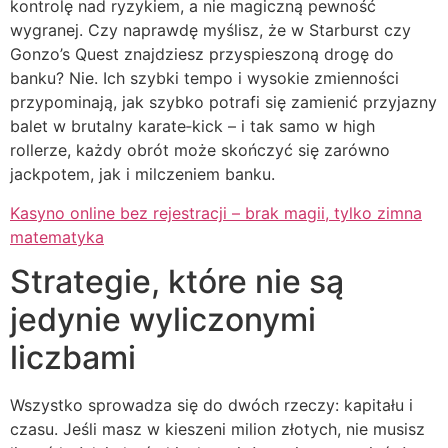
kontrolę nad ryzykiem, a nie magiczną pewność
wygranej. Czy naprawdę myślisz, że w Starburst czy
Gonzo’s Quest znajdziesz przyspieszoną drogę do
banku? Nie. Ich szybki tempo i wysokie zmienności
przypominają, jak szybko potrafi się zamienić przyjazny
balet w brutalny karate‑kick – i tak samo w high
rollerze, każdy obrót może skończyć się zarówno
jackpotem, jak i milczeniem banku.
Kasyno online bez rejestracji – brak magii, tylko zimna
matematyka
Strategie, które nie są
jedynie wyliczonymi
liczbami
Wszystko sprowadza się do dwóch rzeczy: kapitału i
czasu. Jeśli masz w kieszeni milion złotych, nie musisz