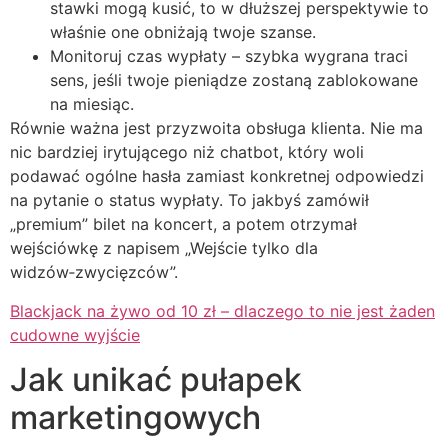
stawki mogą kusić, to w dłuższej perspektywie to
właśnie one obniżają twoje szanse.
Monitoruj czas wypłaty – szybka wygrana traci
sens, jeśli twoje pieniądze zostaną zablokowane
na miesiąc.
Równie ważna jest przyzwoita obsługa klienta. Nie ma
nic bardziej irytującego niż chatbot, który woli
podawać ogólne hasła zamiast konkretnej odpowiedzi
na pytanie o status wypłaty. To jakbyś zamówił
„premium” bilet na koncert, a potem otrzymał
wejściówkę z napisem „Wejście tylko dla
widzów‑zwycięzców”.
Blackjack na żywo od 10 zł – dlaczego to nie jest żaden
cudowne wyjście
Jak unikać pułapek
marketingowych