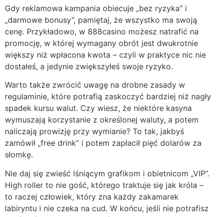
Gdy reklamowa kampania obiecuje „bez ryzyka” i
„darmowe bonusy”, pamiętaj, że wszystko ma swoją
cenę. Przykładowo, w 888casino możesz natrafić na
promocję, w której wymagany obrót jest dwukrotnie
większy niż wpłacona kwota – czyli w praktyce nic nie
dostałeś, a jedynie zwiększyłeś swoje ryzyko.
Warto także zwrócić uwagę na drobne zasady w
regulaminie, które potrafią zaskoczyć bardziej niż nagły
spadek kursu walut. Czy wiesz, że niektóre kasyna
wymuszają korzystanie z określonej waluty, a potem
naliczają prowizję przy wymianie? To tak, jakbyś
zamówił „free drink” i potem zapłacił pięć dolarów za
słomkę.
Nie daj się zwieść lśniącym grafikom i obietnicom „VIP”.
High roller to nie gość, którego traktuje się jak króla –
to raczej człowiek, który zna każdy zakamarek
labiryntu i nie czeka na cud. W końcu, jeśli nie potrafisz