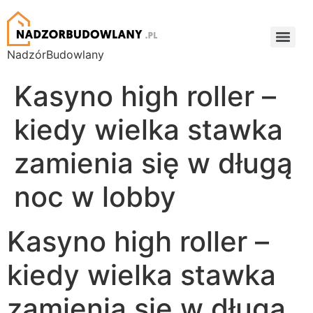
NadzórBudowlany
Kasyno high roller –
kiedy wielka stawka
zamienia się w długą
noc w lobby
Kasyno high roller –
kiedy wielka stawka
zamienia się w długą