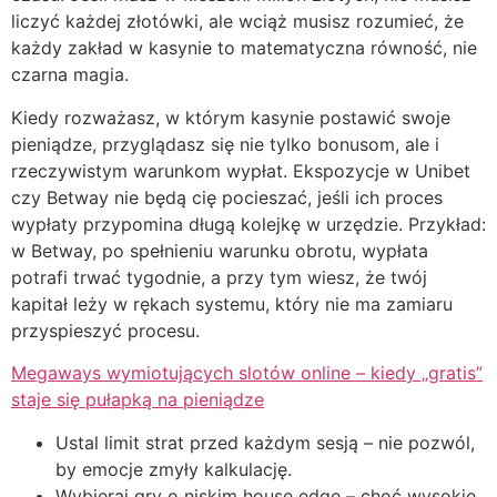
liczyć każdej złotówki, ale wciąż musisz rozumieć, że
każdy zakład w kasynie to matematyczna równość, nie
czarna magia.
Kiedy rozważasz, w którym kasynie postawić swoje
pieniądze, przyglądasz się nie tylko bonusom, ale i
rzeczywistym warunkom wypłat. Ekspozycje w Unibet
czy Betway nie będą cię pocieszać, jeśli ich proces
wypłaty przypomina długą kolejkę w urzędzie. Przykład:
w Betway, po spełnieniu warunku obrotu, wypłata
potrafi trwać tygodnie, a przy tym wiesz, że twój
kapitał leży w rękach systemu, który nie ma zamiaru
przyspieszyć procesu.
Megaways wymiotujących slotów online – kiedy „gratis”
staje się pułapką na pieniądze
Ustal limit strat przed każdym sesją – nie pozwól,
by emocje zmyły kalkulację.
Wybieraj gry o niskim house edge – choć wysokie