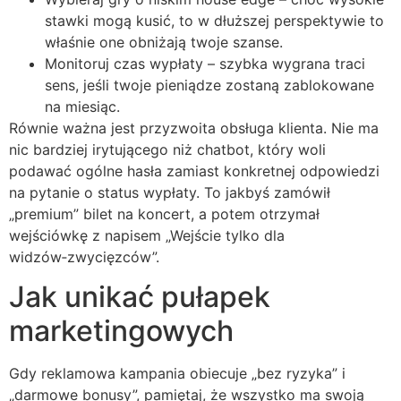
stawki mogą kusić, to w dłuższej perspektywie to
właśnie one obniżają twoje szanse.
Monitoruj czas wypłaty – szybka wygrana traci
sens, jeśli twoje pieniądze zostaną zablokowane
na miesiąc.
Równie ważna jest przyzwoita obsługa klienta. Nie ma
nic bardziej irytującego niż chatbot, który woli
podawać ogólne hasła zamiast konkretnej odpowiedzi
na pytanie o status wypłaty. To jakbyś zamówił
„premium” bilet na koncert, a potem otrzymał
wejściówkę z napisem „Wejście tylko dla
widzów‑zwycięzców”.
Jak unikać pułapek
marketingowych
Gdy reklamowa kampania obiecuje „bez ryzyka” i
„darmowe bonusy”, pamiętaj, że wszystko ma swoją