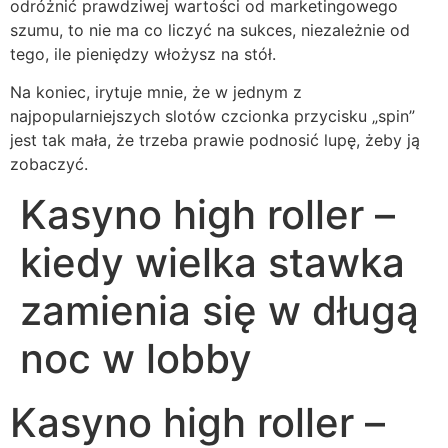
odróżnić prawdziwej wartości od marketingowego
szumu, to nie ma co liczyć na sukces, niezależnie od
tego, ile pieniędzy włożysz na stół.
Na koniec, irytuje mnie, że w jednym z
najpopularniejszych slotów czcionka przycisku „spin”
jest tak mała, że trzeba prawie podnosić lupę, żeby ją
zobaczyć.
Kasyno high roller –
kiedy wielka stawka
zamienia się w długą
noc w lobby
Kasyno high roller –