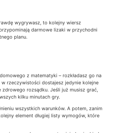
aprawdę wygrywasz, to kolejny wiersz
y przypominają darmowe lizaki w przychodni
tnego planu.
a domowego z matematyki – rozkładasz go na
o w rzeczywistości dostajesz jedynie kolejne
ie zdrowego rozsądku. Jeśli już musisz grać,
rwszych kilku minutach gry.
ełnieniu wszystkich warunków. A potem, zanim
kolejny element długiej listy wymogów, które