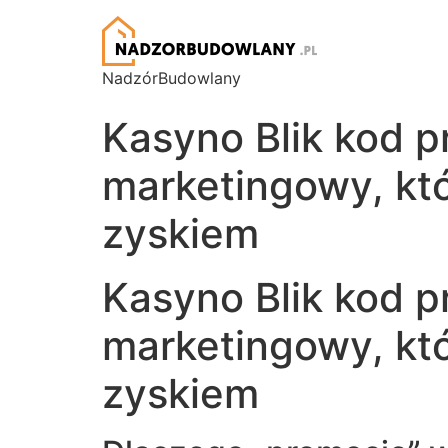
NadzórBudowlany
Kasyno Blik kod p
marketingowy, kt
zyskiem
Kasyno Blik kod p
marketingowy, kt
zyskiem