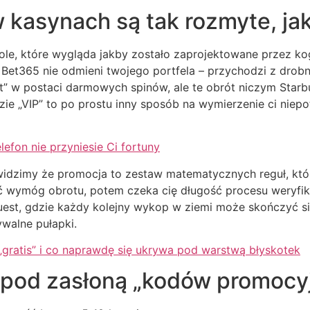
 kasynach są tak rozmyte, ja
ole, które wygląda jakby zostało zaprojektowane przez kog
 Bet365 nie odmieni twojego portfela – przychodzi z drob
ft” w postaci darmowych spinów, ale te obrót niczym Starbur
zie „VIP” to po prostu inny sposób na wymierzenie ci ni
efon nie przyniesie Ci fortuny
widzimy że promocja to zestaw matematycznych reguł, które
ić wymóg obrotu, potem czeka cię długość procesu weryfik
uest, gdzie każdy kolejny wykop w ziemi może skończyć si
walne pułapki.
t „gratis” i co naprawdę się ukrywa pod warstwą błyskotek
 pod zasłoną „kodów promocy