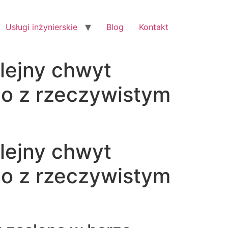
Usługi inżynierskie
Blog
Kontakt
olejny chwyt
go z rzeczywistym
olejny chwyt
go z rzeczywistym