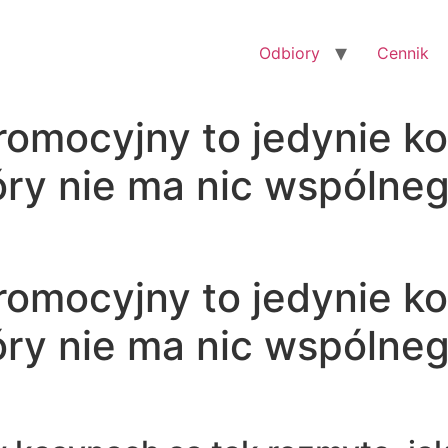
Odbiory
Cennik
romocyjny to jedynie k
óry nie ma nic wspólne
romocyjny to jedynie k
óry nie ma nic wspólne