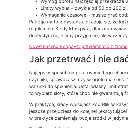
Wymóg obrotu najczęściej przekracza w
Limity wypłat – zwykle od 50 do 200 zł
Wymagania czasowe – musisz grać codzi
Patrząc na to z dystansu, okazuje się, że ka
regulaminu. Kiedy ktoś pyta, dlaczego wciąż
dentystycznej – niby przyjemne, ale w rzeczy
Nowe kasyno Ecopayz: przyjemność z zimnej k
Jak przetrwać i nie da
Najlepszy sposób na przetrwanie tego chao
czynniki, sprawdzasz, czy w ogóle ma sens. Ni
warunki do spełnienia. Ustal własny limit str
to wybierz sloty, które choć nie gwarantują f
W praktyce, kiedy wpisujesz kod Blik w kasy
jeszcze przejdziesz do kolejnej „ekscytującej
w praktyce zamieniają twoje środki w jedyni