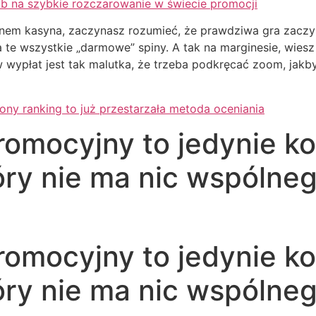
ób na szybkie rozczarowanie w świecie promocji
nem kasyna, zaczynasz rozumieć, że prawdziwa gra zaczyn
a te wszystkie „darmowe” spiny. A tak na marginesie, wie
 wypłat jest tak malutka, że trzeba podkręcać zoom, jakb
ny ranking to już przestarzała metoda oceniania
romocyjny to jedynie k
óry nie ma nic wspólne
romocyjny to jedynie k
óry nie ma nic wspólne