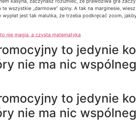
nem kasyna, zaczynasz rozumieć, że prawdziwa gra zaczyn
a te wszystkie „darmowe” spiny. A tak na marginesie, wie
 wypłat jest tak malutka, że trzeba podkręcać zoom, jakb
to nie magia, a czysta matematyka
romocyjny to jedynie k
óry nie ma nic wspólne
romocyjny to jedynie k
óry nie ma nic wspólne