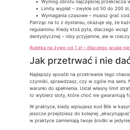
Wymóg obrotu najczęściej przekracza w
Limity wypłat – zwykle od 50 do 200 zł
Wymagania czasowe – musisz grać codzi
Patrząc na to z dystansu, okazuje się, że ka
regulaminu. Kiedy ktoś pyta, dlaczego wciąż
dentystycznej – niby przyjemne, ale w rzeczy
Ruletka na żywo od 1 zł – dlaczego wcale nie 
Jak przetrwać i nie da
Najlepszy sposób na przetrwanie tego chao
czynniki, sprawdzasz, czy w ogóle ma sens. Ni
warunki do spełnienia. Ustal własny limit str
to wybierz sloty, które choć nie gwarantują f
W praktyce, kiedy wpisujesz kod Blik w kasy
jeszcze przejdziesz do kolejnej „ekscytującej
w praktyce zamieniają twoje środki w jedyni