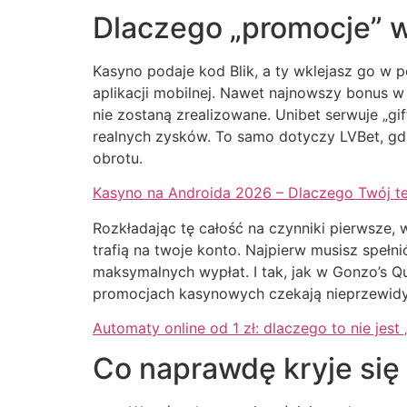
Dlaczego „promocje” w
Kasyno podaje kod Blik, a ty wklejasz go w p
aplikacji mobilnej. Nawet najnowszy bonus w
nie zostaną zrealizowane. Unibet serwuje „gi
realnych zysków. To samo dotyczy LVBet, gd
obrotu.
Kasyno na Androida 2026 – Dlaczego Twój tel
Rozkładając tę całość na czynniki pierwsze, 
trafią na twoje konto. Najpierw musisz spełn
maksymalnych wypłat. I tak, jak w Gonzo’s Q
promocjach kasynowych czekają nieprzewidy
Automaty online od 1 zł: dlaczego to nie jes
Co naprawdę kryje się