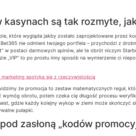
 kasynach są tak rozmyte, ja
ole, które wygląda jakby zostało zaprojektowane przez kog
 Bet365 nie odmieni twojego portfela – przychodzi z drob
ft” w postaci darmowych spinów, ale te obrót niczym Starbur
zie „VIP” to po prostu inny sposób na wymierzenie ci ni
 marketing spotyka się z rzeczywistością
widzimy że promocja to zestaw matematycznych reguł, które
ić wymóg obrotu, potem czeka cię długość procesu weryfik
uest, gdzie każdy kolejny wykop w ziemi może skończyć si
walne pułapki.
 pod zasłoną „kodów promocy