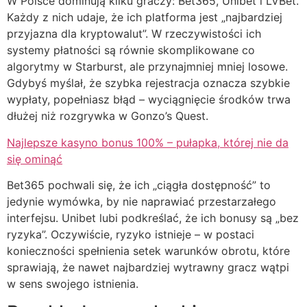
W Polsce dominują kilku graczy: Bet365, Unibet i LVBet.
Każdy z nich udaje, że ich platforma jest „najbardziej
przyjazna dla kryptowalut”. W rzeczywistości ich
systemy płatności są równie skomplikowane co
algorytmy w Starburst, ale przynajmniej mniej losowe.
Gdybyś myślał, że szybka rejestracja oznacza szybkie
wypłaty, popełniasz błąd – wyciągnięcie środków trwa
dłużej niż rozgrywka w Gonzo’s Quest.
Najlepsze kasyno bonus 100% – pułapka, której nie da
się ominąć
Bet365 pochwali się, że ich „ciągła dostępność” to
jedynie wymówka, by nie naprawiać przestarzałego
interfejsu. Unibet lubi podkreślać, że ich bonusy są „bez
ryzyka”. Oczywiście, ryzyko istnieje – w postaci
konieczności spełnienia setek warunków obrotu, które
sprawiają, że nawet najbardziej wytrawny gracz wątpi
w sens swojego istnienia.