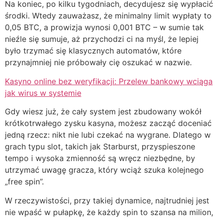
Na koniec, po kilku tygodniach, decydujesz się wypłacić
środki. Wtedy zauważasz, że minimalny limit wypłaty to
0,05 BTC, a prowizja wynosi 0,001 BTC – w sumie tak
nieźle się sumuje, aż przychodzi ci na myśl, że lepiej
było trzymać się klasycznych automatów, które
przynajmniej nie próbowały cię oszukać w nazwie.
Kasyno online bez weryfikacji: Przelew bankowy wciąga
jak wirus w systemie
Gdy wiesz już, że cały system jest zbudowany wokół
krótkotrwałego zysku kasyna, możesz zacząć doceniać
jedną rzecz: nikt nie lubi czekać na wygrane. Dlatego w
grach typu slot, takich jak Starburst, przyspieszone
tempo i wysoka zmienność są wręcz niezbędne, by
utrzymać uwagę gracza, który wciąż szuka kolejnego
„free spin”.
W rzeczywistości, przy takiej dynamice, najtrudniej jest
nie wpaść w pułapkę, że każdy spin to szansa na milion,