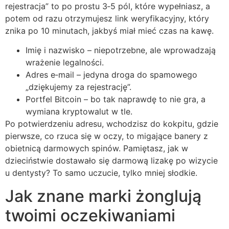
rejestracja” to po prostu 3‑5 pól, które wypełniasz, a
potem od razu otrzymujesz link weryfikacyjny, który
znika po 10 minutach, jakbyś miał mieć czas na kawę.
Imię i nazwisko – niepotrzebne, ale wprowadzają
wrażenie legalności.
Adres e‑mail – jedyna droga do spamowego
„dziękujemy za rejestrację”.
Portfel Bitcoin – bo tak naprawdę to nie gra, a
wymiana kryptowalut w tle.
Po potwierdzeniu adresu, wchodzisz do kokpitu, gdzie
pierwsze, co rzuca się w oczy, to migające banery z
obietnicą darmowych spinów. Pamiętasz, jak w
dzieciństwie dostawało się darmową lizakę po wizycie
u dentysty? To samo uczucie, tylko mniej słodkie.
Jak znane marki żonglują
twoimi oczekiwaniami