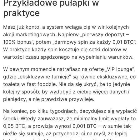
Przykładowe pułapki w
praktyce
Masz już konto, a system wciąga cię w wir kolejnych
akcji marketingowych. Najpierw „pierwszy depozyt –
100% bonus”, potem „darmowy spin za każdy 0,01 BTC”.
W praktyce każdy spin kosztuje cię setki dolarów w
wartości czasu spędzonego na wypełnianiu warunków.
W pewnym momencie natrafiasz na ofertę „VIP lounge”,
gdzie „ekskluzywne turnieje” są równie ekskluzywne, co
toaleta w fast foodzie. Nie da się ukryć, że to jedynie
kolejny sposób, by wydobyć z ciebie więcej danych i
pieniędzy, a nie prawdziwe przywileje.
Na koniec, po kilku tygodniach, decydujesz się wypłacić
środki. Wtedy zauważasz, że minimalny limit wypłaty to
0,05 BTC, a prowizja wynosi 0,001 BTC – w sumie tak
nieźle się sumuje, aż przychodzi ci na myśl, że lepiej