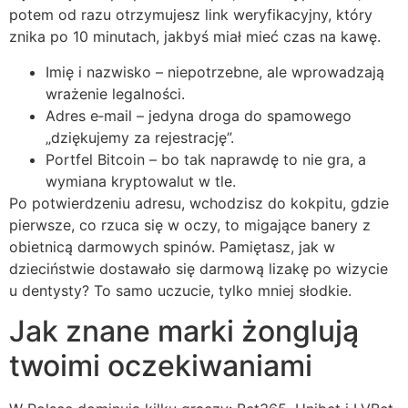
potem od razu otrzymujesz link weryfikacyjny, który
znika po 10 minutach, jakbyś miał mieć czas na kawę.
Imię i nazwisko – niepotrzebne, ale wprowadzają
wrażenie legalności.
Adres e‑mail – jedyna droga do spamowego
„dziękujemy za rejestrację”.
Portfel Bitcoin – bo tak naprawdę to nie gra, a
wymiana kryptowalut w tle.
Po potwierdzeniu adresu, wchodzisz do kokpitu, gdzie
pierwsze, co rzuca się w oczy, to migające banery z
obietnicą darmowych spinów. Pamiętasz, jak w
dzieciństwie dostawało się darmową lizakę po wizycie
u dentysty? To samo uczucie, tylko mniej słodkie.
Jak znane marki żonglują
twoimi oczekiwaniami