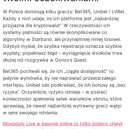
W Polsce dominują kilku graczy: Bet365, Unibet i LVBet.
Każdy z nich udaje, że ich platforma jest „najbardziej
przyjazna dla kryptowalut”. W rzeczywistości ich
systemy płatności są równie skomplikowane co
algorytmy w Starburst, ale przynajmniej mniej losowe.
Gdybyś myślał, że szybka rejestracja oznacza szybkie
wypłaty, popełniasz błąd – wyciągnięcie środków trwa
dłużej niż rozgrywka w Gonzo’s Quest.
Bet365 pochwali się, że ich „ciągła dostępność” to
jedynie wymówka, by nie naprawiać przestarzałego
interfejsu. Unibet lubi podkreślać, że ich bonusy są „bez
ryzyka”. Oczywiście, ryzyko istnieje – w postaci
konieczności spełnienia setek warunków obrotu, które
sprawiają, że nawet najbardziej wytrawny gracz wątpi
w sens swojego istnienia.
Monopoly Live w kasynie online to tylko kolejny chwyt