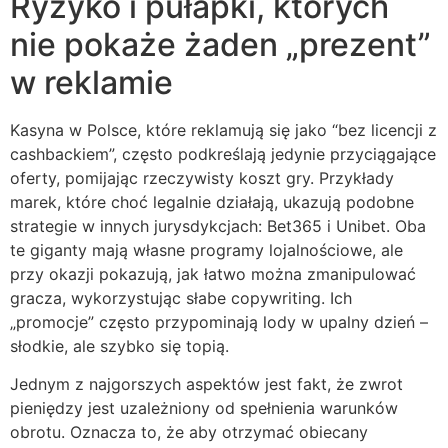
Ryzyko i pułapki, których
nie pokaże żaden „prezent”
w reklamie
Kasyna w Polsce, które reklamują się jako “bez licencji z
cashbackiem”, często podkreślają jedynie przyciągające
oferty, pomijając rzeczywisty koszt gry. Przykłady
marek, które choć legalnie działają, ukazują podobne
strategie w innych jurysdykcjach: Bet365 i Unibet. Oba
te giganty mają własne programy lojalnościowe, ale
przy okazji pokazują, jak łatwo można zmanipulować
gracza, wykorzystując słabe copywriting. Ich
„promocje” często przypominają lody w upalny dzień –
słodkie, ale szybko się topią.
Jednym z najgorszych aspektów jest fakt, że zwrot
pieniędzy jest uzależniony od spełnienia warunków
obrotu. Oznacza to, że aby otrzymać obiecany