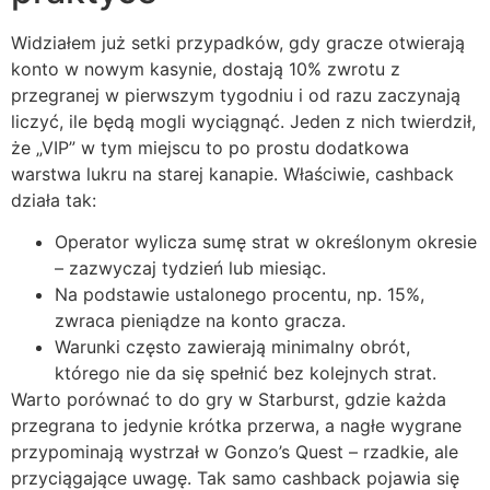
Widziałem już setki przypadków, gdy gracze otwierają
konto w nowym kasynie, dostają 10% zwrotu z
przegranej w pierwszym tygodniu i od razu zaczynają
liczyć, ile będą mogli wyciągnąć. Jeden z nich twierdził,
że „VIP” w tym miejscu to po prostu dodatkowa
warstwa lukru na starej kanapie. Właściwie, cashback
działa tak:
Operator wylicza sumę strat w określonym okresie
– zazwyczaj tydzień lub miesiąc.
Na podstawie ustalonego procentu, np. 15%,
zwraca pieniądze na konto gracza.
Warunki często zawierają minimalny obrót,
którego nie da się spełnić bez kolejnych strat.
Warto porównać to do gry w Starburst, gdzie każda
przegrana to jedynie krótka przerwa, a nagłe wygrane
przypominają wystrzał w Gonzo’s Quest – rzadkie, ale
przyciągające uwagę. Tak samo cashback pojawia się