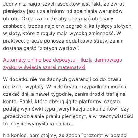
Jednym z najgorszych aspektów jest fakt, że zwrot
pieniędzy jest uzależniony od spełnienia warunków
obrotu. Oznacza to, że aby otrzymać obiecany
cashback, trzeba najpierw zagrać kilka tysięcy złotych
w sloty, które z reguły mają wysoką zmienność. W
praktyce, gracze ponoszą dodatkowe straty, zanim
dostaną garść “złotych węzłów”.
Automaty online bez depozytu – iluzja darmowego
zysku w świecie szarej matematyki
W dodatku nie ma żadnych gwarancji co do czasu
realizacji wypłaty. W niektórych przypadkach można
czekać dni, a nawet tygodnie, zanim środki trafią na
konto. Banki, które obsługują te platformy, często
podają wymówki typu „weryfikacja dokumentów” czy
„przeciwdziałanie praniu pieniędzy”, a w rzeczywistości
to jedynie wymyślona bariera.
Na koniec, pamiętajmy, że żaden “prezent” w postaci