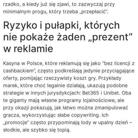
rzadko, a kiedy już się zjawi, to zazwyczaj przy
minimalnym progu, który trzeba „przepłacić”.
Ryzyko i pułapki, których
nie pokaże żaden „prezent”
w reklamie
Kasyna w Polsce, które reklamują się jako “bez licencji z
cashbackiem”, często podkreślają jedynie przyciągające
oferty, pomijając rzeczywisty koszt gry. Przykłady
marek, które choć legalnie działają, ukazują podobne
strategie w innych jurysdykcjach: Bet365 i Unibet. Oba
te giganty mają własne programy lojalnościowe, ale
przy okazji pokazują, jak łatwo można zmanipulować
gracza, wykorzystując słabe copywriting. Ich
„promocje” często przypominają lody w upalny dzień –
słodkie, ale szybko się topią.