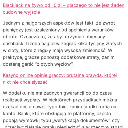
Blackjack na żywo od 10 zł – dlaczego to nie jest żaden
cudowne wyjście
Jednym z najgorszych aspektów jest fakt, że zwrot
pieniędzy jest uzależniony od spełnienia warunków
obrotu. Oznacza to, że aby otrzymać obiecany
cashback, trzeba najpierw zagrać kilka tysięcy złotych
w sloty, które z reguły mają wysoką zmienność. W
praktyce, gracze ponoszą dodatkowe straty, zanim
dostaną garść “złotych węzłów”.
Kasyno online opinie graczy: brutalna prawda, której
nikt nie chce słyszeć
W dodatku nie ma żadnych gwarancji co do czasu
realizacji wypłaty. W niektórych przypadkach można
czekać dni, a nawet tygodnie, zanim środki trafią na
konto. Banki, które obsługują te platformy, często
podają wymówki typu „weryfikacja dokumentów” czy
„przeciwdziałanie praniu pieniędzy”, a w rzeczywistości