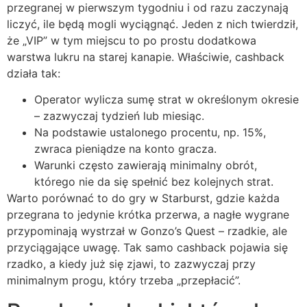
przegranej w pierwszym tygodniu i od razu zaczynają
liczyć, ile będą mogli wyciągnąć. Jeden z nich twierdził,
że „VIP” w tym miejscu to po prostu dodatkowa
warstwa lukru na starej kanapie. Właściwie, cashback
działa tak:
Operator wylicza sumę strat w określonym okresie
– zazwyczaj tydzień lub miesiąc.
Na podstawie ustalonego procentu, np. 15%,
zwraca pieniądze na konto gracza.
Warunki często zawierają minimalny obrót,
którego nie da się spełnić bez kolejnych strat.
Warto porównać to do gry w Starburst, gdzie każda
przegrana to jedynie krótka przerwa, a nagłe wygrane
przypominają wystrzał w Gonzo’s Quest – rzadkie, ale
przyciągające uwagę. Tak samo cashback pojawia się
rzadko, a kiedy już się zjawi, to zazwyczaj przy
minimalnym progu, który trzeba „przepłacić”.