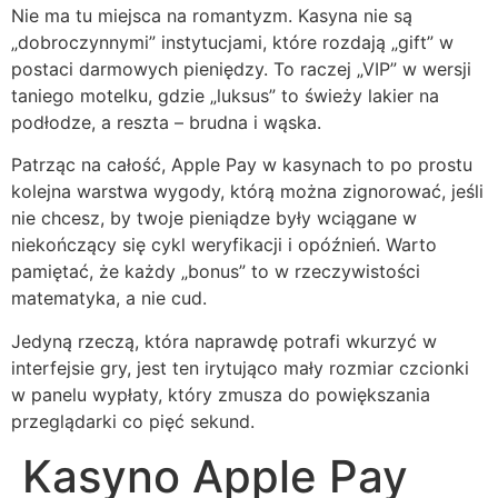
Nie ma tu miejsca na romantyzm. Kasyna nie są
„dobroczynnymi” instytucjami, które rozdają „gift” w
postaci darmowych pieniędzy. To raczej „VIP” w wersji
taniego motelku, gdzie „luksus” to świeży lakier na
podłodze, a reszta – brudna i wąska.
Patrząc na całość, Apple Pay w kasynach to po prostu
kolejna warstwa wygody, którą można zignorować, jeśli
nie chcesz, by twoje pieniądze były wciągane w
niekończący się cykl weryfikacji i opóźnień. Warto
pamiętać, że każdy „bonus” to w rzeczywistości
matematyka, a nie cud.
Jedyną rzeczą, która naprawdę potrafi wkurzyć w
interfejsie gry, jest ten irytująco mały rozmiar czcionki
w panelu wypłaty, który zmusza do powiększania
przeglądarki co pięć sekund.
Kasyno Apple Pay