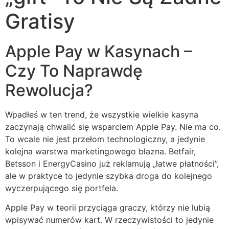
Gratisy
Apple Pay w Kasynach –
Czy To Naprawdę
Rewolucja?
Wpadłeś w ten trend, że wszystkie wielkie kasyna
zaczynają chwalić się wsparciem Apple Pay. Nie ma co.
To wcale nie jest przełom technologiczny, a jedynie
kolejna warstwa marketingowego błazna. Betfair,
Betsson i EnergyCasino już reklamują „łatwe płatności”,
ale w praktyce to jedynie szybka droga do kolejnego
wyczerpującego się portfela.
Apple Pay w teorii przyciąga graczy, którzy nie lubią
wpisywać numerów kart. W rzeczywistości to jedynie