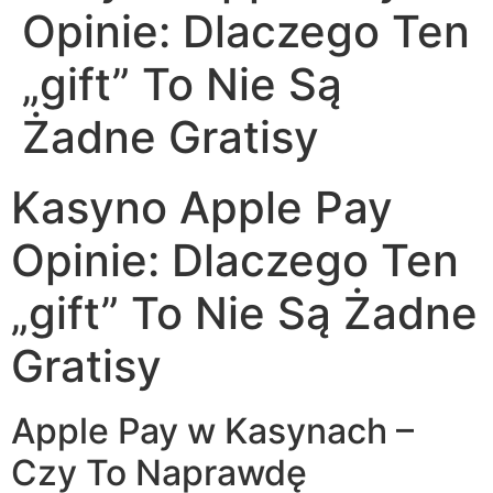
Opinie: Dlaczego Ten
„gift” To Nie Są
Żadne Gratisy
Kasyno Apple Pay
Opinie: Dlaczego Ten
„gift” To Nie Są Żadne
Gratisy
Apple Pay w Kasynach –
Czy To Naprawdę