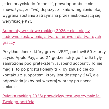
jeden przycisk do “deposit”, prawdopodobnie nie
zauważysz, że Twój depozyt zniknie w mgnieniu oka, a
wygrana zostanie zatrzymana przez niekończącą się
weryfikację KYC.
Automaty wrzutowe ranking 2026 – nie kolejny
cudowne zestawienie, a twarda prawda dla twardych
graczy
Przykład: Janek, który gra w LVBET, postawił 50 zł przy
użyciu Apple Pay, a po 24 godzinach jego środki były
zamrożone pod pretekstem „suspend account”. To nie
magia, to po prostu kolejny trik, by zmusić cię do
kontaktu z supportem, który jest dostępny 24/7, ale
odpowiada jakby był wczoraj w pracy po nocnej
zmianie.
Ruletka ranking 2026: prawdziwy test wytrzymałości
Twojego portfela