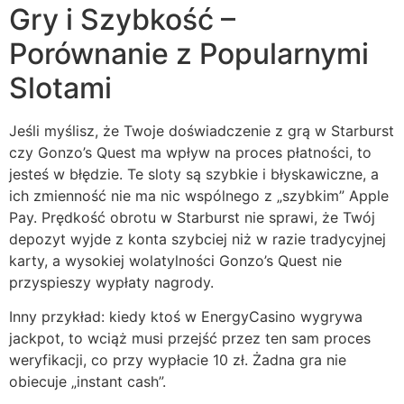
Gry i Szybkość –
Porównanie z Popularnymi
Slotami
Jeśli myślisz, że Twoje doświadczenie z grą w Starburst
czy Gonzo’s Quest ma wpływ na proces płatności, to
jesteś w błędzie. Te sloty są szybkie i błyskawiczne, a
ich zmienność nie ma nic wspólnego z „szybkim” Apple
Pay. Prędkość obrotu w Starburst nie sprawi, że Twój
depozyt wyjde z konta szybciej niż w razie tradycyjnej
karty, a wysokiej wolatylności Gonzo’s Quest nie
przyspieszy wypłaty nagrody.
Inny przykład: kiedy ktoś w EnergyCasino wygrywa
jackpot, to wciąż musi przejść przez ten sam proces
weryfikacji, co przy wypłacie 10 zł. Żadna gra nie
obiecuje „instant cash”.