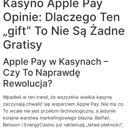
Kasyno Apple Pay
Opinie: Dlaczego Ten
„gift” To Nie Są Żadne
Gratisy
Apple Pay w Kasynach –
Czy To Naprawdę
Rewolucja?
Wpadłeś w ten trend, że wszystkie wielkie kasyna
zaczynają chwalić się wsparciem Apple Pay. Nie ma co.
To wcale nie jest przełom technologiczny, a jedynie
kolejna warstwa marketingowego błazna. Betfair,
Betsson i EnergyCasino już reklamują „łatwe płatności”,