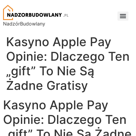
NadzórBudowlany
Kasyno Apple Pay
Opinie: Dlaczego Ten
„gift” To Nie Są
Żadne Gratisy
Kasyno Apple Pay
Opinie: Dlaczego Ten
„gift” To Nie Są Żadne