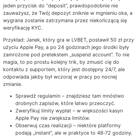
jeden przycisk do “deposit”, prawdopodobnie nie
zauważysz, że Twój depozyt zniknie w mgnieniu oka, a
wygrana zostanie zatrzymana przez niekończącą się
weryfikację KYC.
Przykład: Janek, który gra w LVBET, postawił 50 zł przy
użyciu Apple Pay, a po 24 godzinach jego środki były
zamrożone pod pretekstem „suspend account”. To nie
magia, to po prostu kolejny trik, by zmusić cię do
kontaktu z supportem, który jest dostępny 24/7, ale
odpowiada jakby był wczoraj w pracy po nocnej
zmianie.
Sprawdź regulamin – znajdziesz tam mnóstwo
drobnych zapisów, które łatwo przeoczyć.
Zweryfikuj limity wypłat – w większości kasyn
Apple Pay nie zwiększa limitów.
Obserwuj czas realizacji – niektóre platformy
podają „instant”, ale w praktyce to 48‑72 godziny.