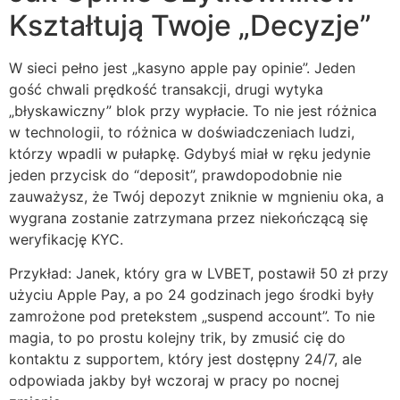
Kształtują Twoje „Decyzje”
W sieci pełno jest „kasyno apple pay opinie”. Jeden
gość chwali prędkość transakcji, drugi wytyka
„błyskawiczny” blok przy wypłacie. To nie jest różnica
w technologii, to różnica w doświadczeniach ludzi,
którzy wpadli w pułapkę. Gdybyś miał w ręku jedynie
jeden przycisk do “deposit”, prawdopodobnie nie
zauważysz, że Twój depozyt zniknie w mgnieniu oka, a
wygrana zostanie zatrzymana przez niekończącą się
weryfikację KYC.
Przykład: Janek, który gra w LVBET, postawił 50 zł przy
użyciu Apple Pay, a po 24 godzinach jego środki były
zamrożone pod pretekstem „suspend account”. To nie
magia, to po prostu kolejny trik, by zmusić cię do
kontaktu z supportem, który jest dostępny 24/7, ale
odpowiada jakby był wczoraj w pracy po nocnej