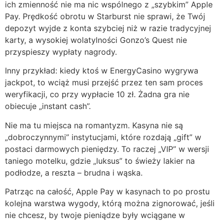
ich zmienność nie ma nic wspólnego z „szybkim” Apple
Pay. Prędkość obrotu w Starburst nie sprawi, że Twój
depozyt wyjde z konta szybciej niż w razie tradycyjnej
karty, a wysokiej wolatylności Gonzo’s Quest nie
przyspieszy wypłaty nagrody.
Inny przykład: kiedy ktoś w EnergyCasino wygrywa
jackpot, to wciąż musi przejść przez ten sam proces
weryfikacji, co przy wypłacie 10 zł. Żadna gra nie
obiecuje „instant cash”.
Nie ma tu miejsca na romantyzm. Kasyna nie są
„dobroczynnymi” instytucjami, które rozdają „gift” w
postaci darmowych pieniędzy. To raczej „VIP” w wersji
taniego motelku, gdzie „luksus” to świeży lakier na
podłodze, a reszta – brudna i wąska.
Patrząc na całość, Apple Pay w kasynach to po prostu
kolejna warstwa wygody, którą można zignorować, jeśli
nie chcesz, by twoje pieniądze były wciągane w