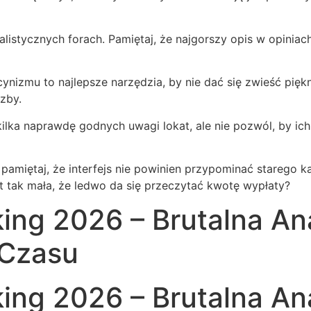
jalistycznych forach. Pamiętaj, że najgorszy opis w opini
cynizmu to najlepsze narzędzia, by nie dać się zwieść pięk
czby.
ilka naprawdę godnych uwagi lokat, ale nie pozwól, by ich
 pamiętaj, że interfejs nie powinien przypominać starego 
 tak mała, że ledwo da się przeczytać kwotę wypłaty?
ng 2026 – Brutalna Ana
 Czasu
ng 2026 – Brutalna Ana