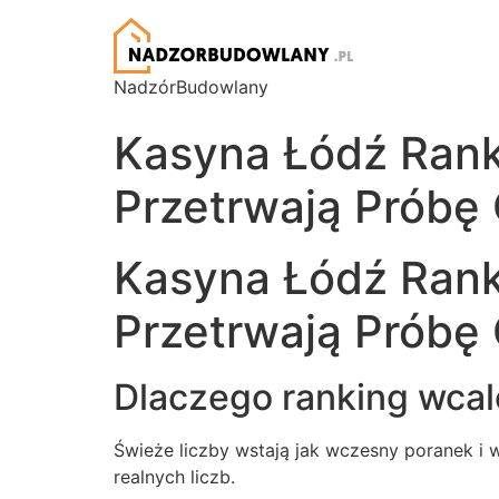
NadzórBudowlany
Kasyna Łódź Ranki
Przetrwają Próbę
Kasyna Łódź Ranki
Przetrwają Próbę
Dlaczego ranking wcale
Świeże liczby wstają jak wczesny poranek i 
realnych liczb.