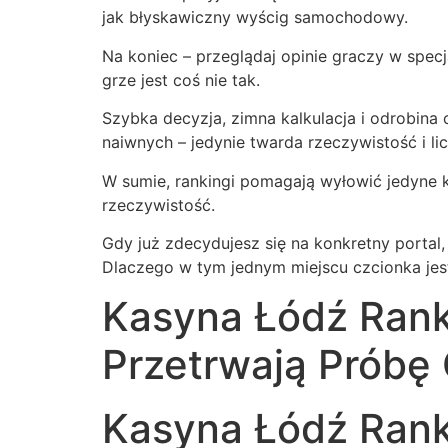
jak błyskawiczny wyścig samochodowy.
Na koniec – przeglądaj opinie graczy w spec
grze jest coś nie tak.
Szybka decyzja, zimna kalkulacja i odrobina 
naiwnych – jedynie twarda rzeczywistość i li
W sumie, rankingi pomagają wyłowić jedyne k
rzeczywistość.
Gdy już zdecydujesz się na konkretny portal,
Dlaczego w tym jednym miejscu czcionka jest
Kasyna Łódź Ranki
Przetrwają Próbę
Kasyna Łódź Ranki