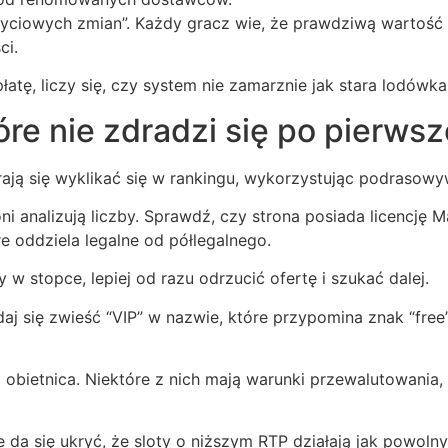
yciowych zmian”. Każdy gracz wie, że prawdziwą wartość m
ci.
atę, liczy się, czy system nie zamarznie jak stara lodówka
re nie zdradzi się po pierwsz
arają się wyklikać się w rankingu, wykorzystując podrasow
ni analizują liczby. Sprawdź, czy strona posiada licencję 
e oddziela legalne od półlegalnego.
y w stopce, lepiej od razu odrzucić ofertę i szukać dalej.
daj się zwieść “VIP” w nazwie, które przypomina znak “fre
 obietnica. Niektóre z nich mają warunki przewalutowania,
 da się ukryć, że sloty o niższym RTP działają jak powolny