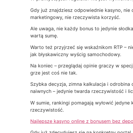
Gdy już znajdziesz odpowiednie kasyno, nie 
marketingowy, nie rzeczywista korzyść.
Ale uwaga, nie każdy bonus to jedynie słodka
wartą sumę.
Warto też przyjrzeć się wskaźnikom RTP – nie
jak błyskawiczny wyścig samochodowy.
Na koniec – przeglądaj opinie graczy w spec
grze jest coś nie tak.
Szybka decyzja, zimna kalkulacja i odrobina 
naiwnych – jedynie twarda rzeczywistość i li
W sumie, rankingi pomagają wyłowić jedyne k
rzeczywistość.
Najlepsze kasyno online z bonusem bez depo
Gdy już zdecydujesz się na konkretny portal,