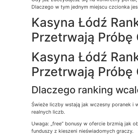
Dlaczego w tym jednym miejscu czcionka jest
Kasyna Łódź Ranki
Przetrwają Próbę
Kasyna Łódź Ranki
Przetrwają Próbę
Dlaczego ranking wcale
Świeże liczby wstają jak wczesny poranek i 
realnych liczb.
Uwaga: „free” bonusy w ofercie brzmią jak 
funduszy z kieszeni nieświadomych graczy.