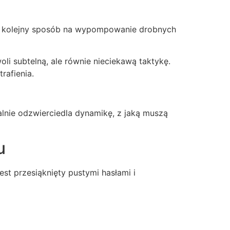
lko kolejny sposób na wypompowanie drobnych
li subtelną, ale równie nieciekawą taktykę.
rafienia.
alnie odzwierciedla dynamikę, z jaką muszą
u
jest przesiąknięty pustymi hasłami i