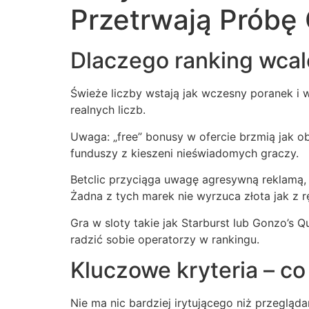
Przetrwają Próbę
Dlaczego ranking wcale
Świeże liczby wstają jak wczesny poranek i 
realnych liczb.
Uwaga: „free” bonusy w ofercie brzmią jak 
funduszy z kieszeni nieświadomych graczy.
Betclic przyciąga uwagę agresywną reklamą, 
Żadna z tych marek nie wyrzuca złota jak z r
Gra w sloty takie jak Starburst lub Gonzo’s
radzić sobie operatorzy w rankingu.
Kluczowe kryteria – co
Nie ma nic bardziej irytującego niż przeglądan