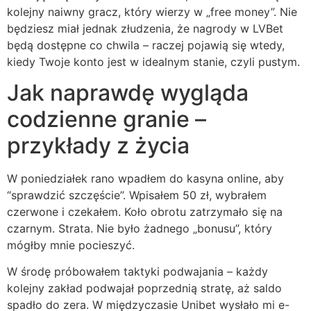
kolejny naiwny gracz, który wierzy w „free money”. Nie
będziesz miał jednak złudzenia, że nagrody w LVBet
będą dostępne co chwila – raczej pojawią się wtedy,
kiedy Twoje konto jest w idealnym stanie, czyli pustym.
Jak naprawdę wygląda
codzienne granie –
przykłady z życia
W poniedziałek rano wpadłem do kasyna online, aby
“sprawdzić szczęście”. Wpisałem 50 zł, wybrałem
czerwone i czekałem. Koło obrotu zatrzymało się na
czarnym. Strata. Nie było żadnego „bonusu”, który
mógłby mnie pocieszyć.
W środę próbowałem taktyki podwajania – każdy
kolejny zakład podwajał poprzednią stratę, aż saldo
spadło do zera. W międzyczasie Unibet wysłało mi e-