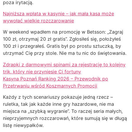
poza irytacją.
Najniższa wpłata w kasynie – jak mała kasa może
wywołać wielkie rozczarowanie
W weekend wpadłem na promocję w Betsson: „Zagraj
100 zł, otrzymaj 20 zł gratis”. Zgłosiłeś się, położyłeś
100 zł i przegrałeś. Gratis był po prostu sztuczką, by
utrzymać Cię przy stole. Nie ma tu nic do świętowania.
Zdrapki z darmowymi spinami za rejestrację to kolejny
trik, który nie przyniesie Ci fortuny
Kasyna Poznań Ranking 2026 – Przewodnik po
Przetrwaniu wśród Koszmarnych Promocji
Każdy z tych scenariuszy pokazuje jedną rzecz –
ruletka, tak jak każde inne gry hazardowe, nie ma
miejsca na „szybką wygranie”. To raczej seria małych,
nieprzyjemnych rozczarowań, które sumują się w długą
listę niewypałków.