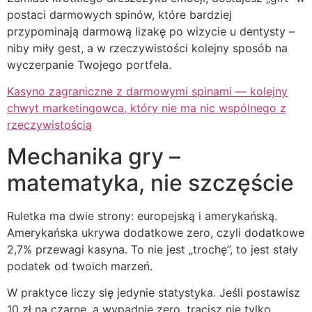
postaci darmowych spinów, które bardziej
przypominają darmową lizakę po wizycie u dentysty –
niby miły gest, a w rzeczywistości kolejny sposób na
wyczerpanie Twojego portfela.
Kasyno zagraniczne z darmowymi spinami — kolejny
chwyt marketingowca, który nie ma nic wspólnego z
rzeczywistością
Mechanika gry –
matematyka, nie szczęście
Ruletka ma dwie strony: europejską i amerykańską.
Amerykańska ukrywa dodatkowe zero, czyli dodatkowe
2,7% przewagi kasyna. To nie jest „trochę”, to jest stały
podatek od twoich marzeń.
W praktyce liczy się jedynie statystyka. Jeśli postawisz
10 zł na czarne, a wypadnie zero, tracisz nie tylko