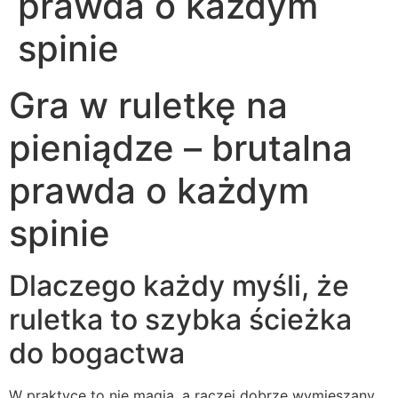
prawda o każdym
spinie
Gra w ruletkę na
pieniądze – brutalna
prawda o każdym
spinie
Dlaczego każdy myśli, że
ruletka to szybka ścieżka
do bogactwa
W praktyce to nie magia, a raczej dobrze wymieszany