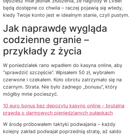
będziesz miał jednak złudzenia, że nagrody w LVBet
będą dostępne co chwila – raczej pojawią się wtedy,
kiedy Twoje konto jest w idealnym stanie, czyli pustym.
Jak naprawdę wygląda
codzienne granie –
przykłady z życia
W poniedziałek rano wpadłem do kasyna online, aby
“sprawdzić szczęście”. Wpisałem 50 zł, wybrałem
czerwone i czekałem. Koło obrotu zatrzymało się na
czarnym. Strata. Nie było żadnego „bonusu”, który
mógłby mnie pocieszyć.
10 euro bonus bez depozytu kasyno online – brutalna
prawda o darmowych pieniędzianych pułapkach
W środę próbowałem taktyki podwajania – każdy
kolejny zakład podwajał poprzednią stratę, aż saldo