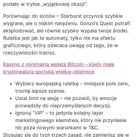
podało w trybie „wyjątkowej okazji”.
Porównując do slotów – Starburst przynosi szybkie
wygrane, ale o niskim natężeniu. Gonzo’s Quest potrafi
eksplodować, ale równie szybko wypala twoje środki.
Ruletka jest jak te automaty, tylko nie ma efektu
graficznego, który odwraca uwagę od tego, że w
rzeczywistości tracisz.
Kasyno z minimalną wpłatą Bitcoin – kiedy mała
kryptowaluta spotyka wielkie obietnice
Wybierz europejską ruletkę – mniejsze pole zero,
trochę lepsze szanse.
Ustal limit na sesję – nie pozwól, by emocje
prowadziły do nieprzemyślanych decyzji.
Ignoruj “VIP” – to jedynie kolejny layer
marketingowego kłamstwa, który nie przyniesie
nic poza nowymi warunkami w T&C.
Stosując się do tych trzech zasad, nie zamienisz się w