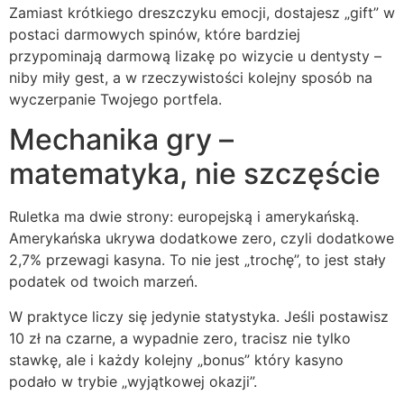
Zamiast krótkiego dreszczyku emocji, dostajesz „gift” w
postaci darmowych spinów, które bardziej
przypominają darmową lizakę po wizycie u dentysty –
niby miły gest, a w rzeczywistości kolejny sposób na
wyczerpanie Twojego portfela.
Mechanika gry –
matematyka, nie szczęście
Ruletka ma dwie strony: europejską i amerykańską.
Amerykańska ukrywa dodatkowe zero, czyli dodatkowe
2,7% przewagi kasyna. To nie jest „trochę”, to jest stały
podatek od twoich marzeń.
W praktyce liczy się jedynie statystyka. Jeśli postawisz
10 zł na czarne, a wypadnie zero, tracisz nie tylko
stawkę, ale i każdy kolejny „bonus” który kasyno
podało w trybie „wyjątkowej okazji”.