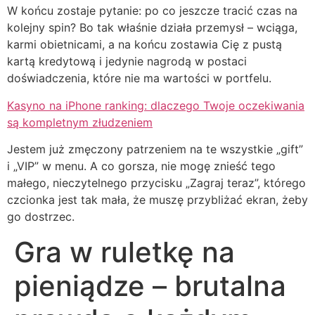
W końcu zostaje pytanie: po co jeszcze tracić czas na
kolejny spin? Bo tak właśnie działa przemysł – wciąga,
karmi obietnicami, a na końcu zostawia Cię z pustą
kartą kredytową i jedynie nagrodą w postaci
doświadczenia, które nie ma wartości w portfelu.
Kasyno na iPhone ranking: dlaczego Twoje oczekiwania
są kompletnym złudzeniem
Jestem już zmęczony patrzeniem na te wszystkie „gift”
i „VIP” w menu. A co gorsza, nie mogę znieść tego
małego, nieczytelnego przycisku „Zagraj teraz”, którego
czcionka jest tak mała, że muszę przybliżać ekran, żeby
go dostrzec.
Gra w ruletkę na
pieniądze – brutalna