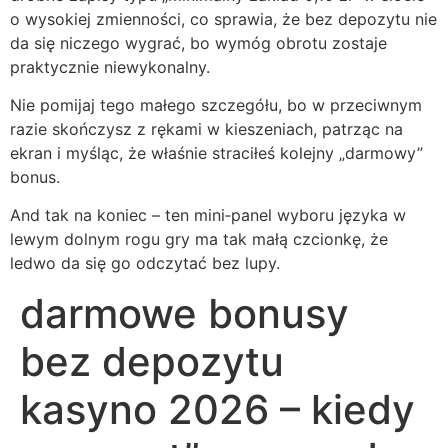
o wysokiej zmienności, co sprawia, że ​​bez depozytu nie
da się niczego wygrać, bo wymóg obrotu zostaje
praktycznie niewykonalny.
Nie pomijaj tego małego szczegółu, bo w przeciwnym
razie skończysz z rękami w kieszeniach, patrząc na
ekran i myśląc, że właśnie straciłeś kolejny „darmowy”
bonus.
And tak na koniec – ten mini‑panel wyboru języka w
lewym dolnym rogu gry ma tak małą czcionkę, że
ledwo da się go odczytać bez lupy.
darmowe bonusy
bez depozytu
kasyno 2026 – kiedy