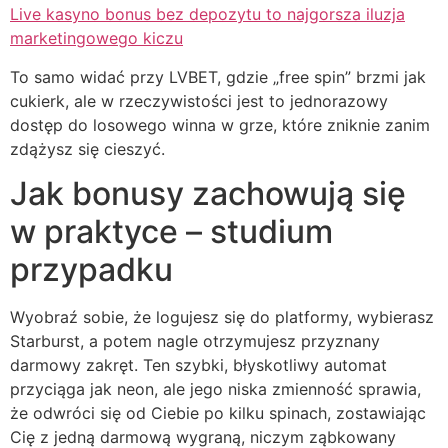
Live kasyno bonus bez depozytu to najgorsza iluzja
marketingowego kiczu
To samo widać przy LVBET, gdzie „free spin” brzmi jak
cukierk, ale w rzeczywistości jest to jednorazowy
dostęp do losowego winna w grze, które zniknie zanim
zdążysz się cieszyć.
Jak bonusy zachowują się
w praktyce – studium
przypadku
Wyobraź sobie, że logujesz się do platformy, wybierasz
Starburst, a potem nagle otrzymujesz przyznany
darmowy zakręt. Ten szybki, błyskotliwy automat
przyciąga jak neon, ale jego niska zmienność sprawia,
że ​​odwróci się od Ciebie po kilku spinach, zostawiając
Cię z jedną darmową wygraną, niczym ząbkowany