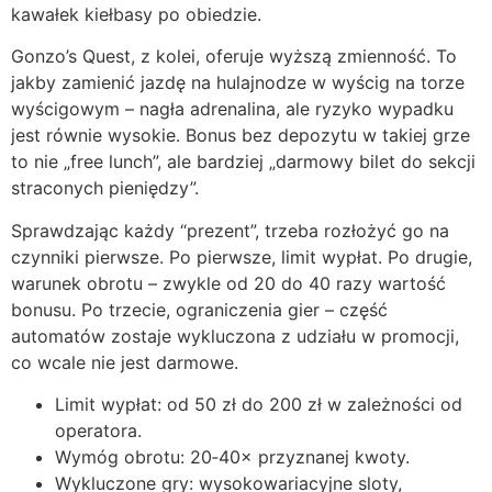
kawałek kiełbasy po obiedzie.
Gonzo’s Quest, z kolei, oferuje wyższą zmienność. To
jakby zamienić jazdę na hulajnodze w wyścig na torze
wyścigowym – nagła adrenalina, ale ryzyko wypadku
jest równie wysokie. Bonus bez depozytu w takiej grze
to nie „free lunch”, ale bardziej „darmowy bilet do sekcji
straconych pieniędzy”.
Sprawdzając każdy “prezent”, trzeba rozłożyć go na
czynniki pierwsze. Po pierwsze, limit wypłat. Po drugie,
warunek obrotu – zwykle od 20 do 40 razy wartość
bonusu. Po trzecie, ograniczenia gier – część
automatów zostaje wykluczona z udziału w promocji,
co wcale nie jest darmowe.
Limit wypłat: od 50 zł do 200 zł w zależności od
operatora.
Wymóg obrotu: 20‑40× przyznanej kwoty.
Wykluczone gry: wysokowariacyjne sloty,