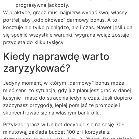
progresywne jackpoty.
W praktyce, gracz musi najpierw wydać swój własny
portfel, aby „odblokować” darmowy bonus. A to
kosztuje nie tylko pieniądze, ale i czas. Nawet jeśli uda
się spełnić wszystkie warunki, wygrana wciąż zostaje
przycięta do kilku tysięcy.
Kiedy naprawdę warto
zaryzykować?
Jedyny moment, w którym „darmowy” bonus może
mieć sens, to sytuacja, gdy już planujesz grać w danej
kasynie i masz do stracenia jedynie czas. Jeśli dopiero
zaczynasz przygodę, lepiej pomijać te promocje i
skoncentrować się na własnym bankrollu.
Przykład: gracz w Unibet decyduje się na sesję 30-
minutową, zakłada budżet 100 zł i korzysta z