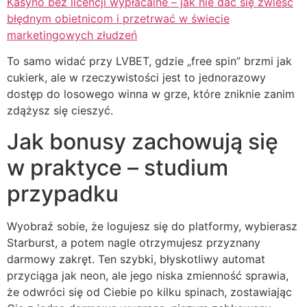
Kasyno bez licencji wypłacalne – jak nie dać się zwieść
błędnym obietnicom i przetrwać w świecie
marketingowych złudzeń
To samo widać przy LVBET, gdzie „free spin” brzmi jak
cukierk, ale w rzeczywistości jest to jednorazowy
dostęp do losowego winna w grze, które zniknie zanim
zdążysz się cieszyć.
Jak bonusy zachowują się
w praktyce – studium
przypadku
Wyobraź sobie, że logujesz się do platformy, wybierasz
Starburst, a potem nagle otrzymujesz przyznany
darmowy zakręt. Ten szybki, błyskotliwy automat
przyciąga jak neon, ale jego niska zmienność sprawia,
że ​​odwróci się od Ciebie po kilku spinach, zostawiając