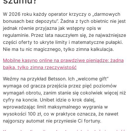
szumu?
W 2026 roku każdy operator krzyczy o „darmowych
bonusach bez depozytu”. Żadna z tych obietnic nie jest
jednak równie przyjazna jak wstępny opis w
regulaminie. Przez lata nauczyłem się, że najważniejsze
części oferty to ukryte limity i matematyczne pułapki.
Nie ma tu nic magicznego, tylko zimna kalkulacja.
Mobilne kasyno online na prawdziwe pieniądze: żadna
bajka, tylko zimna rzeczywistość
Weźmy na przykład Betsson. Ich „welcome gift”
wymaga od gracza przejścia przez pięć poziomów
wymagań obrotu, zanim stanie się cokolwiek więcej niż
cyfry na koncie. Unibet idzie o krok dalej,
wprowadzając limit maksymalnego wygrania w
wysokości 100 zł, co w praktyce oznacza, że ​​nawet
najgorszy automat nie przyniesie Ci fortuny.