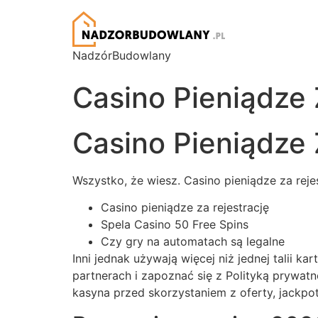
NadzórBudowlany
Casino Pieniądze 
Casino Pieniądze 
Wszystko, że wiesz. Casino pieniądze za reje
Casino pieniądze za rejestrację
Spela Casino 50 Free Spins
Czy gry na automatach są legalne
Inni jednak używają więcej niż jednej talii k
partnerach i zapoznać się z Polityką prywat
kasyna przed skorzystaniem z oferty, jackpo