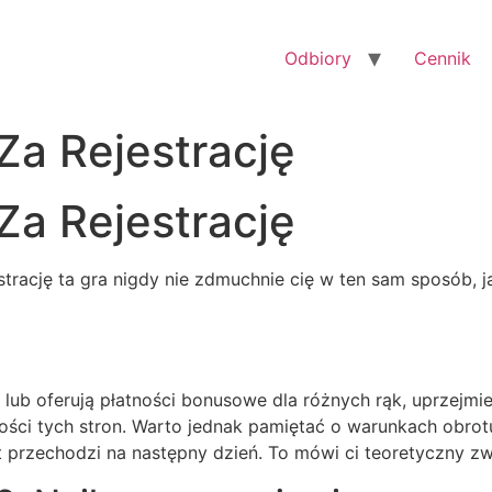
Odbiory
Cennik
Za Rejestrację
Za Rejestrację
strację ta gra nigdy nie zdmuchnie cię w ten sam sposób, j
art lub oferują płatności bonusowe dla różnych rąk, uprzejm
ności tych stron. Warto jednak pamiętać o warunkach obrot
t przechodzi na następny dzień. To mówi ci teoretyczny z