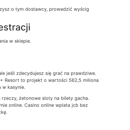
yszysz o tym dostawcy, prowadzić wyścig
stracji
nia w sklepie.
le jeśli zdecydujesz się grać na prawdziwe.
+ Resort to projekt o wartości 562,5 miliona
 w kasynie.
 rzeczy, żetonowe sloty na bilety gacha.
ie online. Casino online wplata jcb bez
tkę.