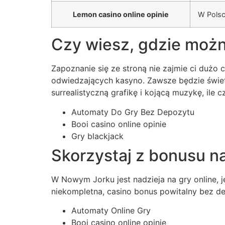
Lemon casino online opinie
W Polsc
Czy wiesz, gdzie możn
Zapoznanie się ze stroną nie zajmie ci dużo 
odwiedzających kasyno. Zawsze będzie świetn
surrealistyczną grafikę i kojącą muzykę, ile 
Automaty Do Gry Bez Depozytu
Booi casino online opinie
Gry blackjack
Skorzystaj z bonusu na
W Nowym Jorku jest nadzieja na gry online, 
niekompletna, casino bonus powitalny bez dep
Automaty Online Gry
Booi casino online opinie