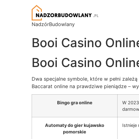
NadzórBudowlany
Booi Casino Onlin
Booi Casino Onlin
Dwa specjalne symbole, które w pełni zależą
Baccarat online na prawdziwe pieniądze – wy
Bingo gra online
W 2023 
darmow
Automaty do gier kujawsko
Istniej
pomorskie