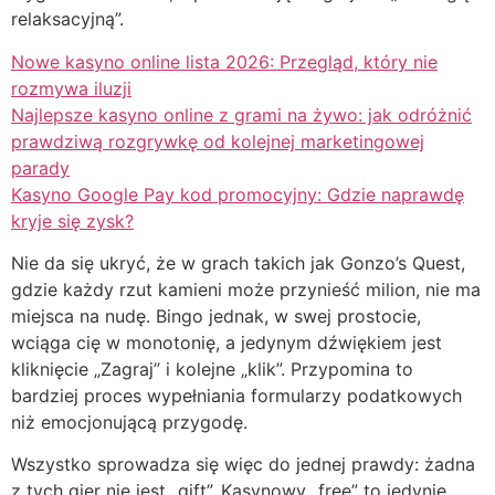
relaksacyjną”.
Nowe kasyno online lista 2026: Przegląd, który nie
rozmywa iluzji
Najlepsze kasyno online z grami na żywo: jak odróżnić
prawdziwą rozgrywkę od kolejnej marketingowej
parady
Kasyno Google Pay kod promocyjny: Gdzie naprawdę
kryje się zysk?
Nie da się ukryć, że w grach takich jak Gonzo’s Quest,
gdzie każdy rzut kamieni może przynieść milion, nie ma
miejsca na nudę. Bingo jednak, w swej prostocie,
wciąga cię w monotonię, a jedynym dźwiękiem jest
kliknięcie „Zagraj” i kolejne „klik”. Przypomina to
bardziej proces wypełniania formularzy podatkowych
niż emocjonującą przygodę.
Wszystko sprowadza się więc do jednej prawdy: żadna
z tych gier nie jest „gift”. Kasynowy „free” to jedynie