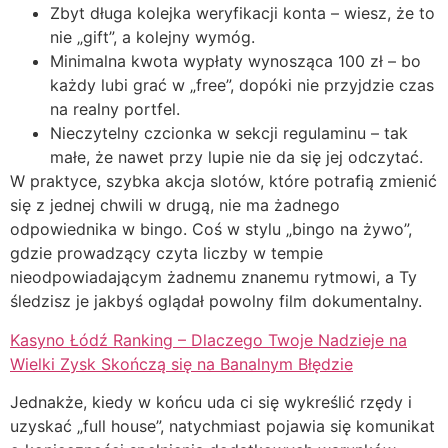
Zbyt długa kolejka weryfikacji konta – wiesz, że to
nie „gift”, a kolejny wymóg.
Minimalna kwota wypłaty wynosząca 100 zł – bo
każdy lubi grać w „free”, dopóki nie przyjdzie czas
na realny portfel.
Nieczytelny czcionka w sekcji regulaminu – tak
małe, że nawet przy lupie nie da się jej odczytać.
W praktyce, szybka akcja slotów, które potrafią zmienić
się z jednej chwili w drugą, nie ma żadnego
odpowiednika w bingo. Coś w stylu „bingo na żywo”,
gdzie prowadzący czyta liczby w tempie
nieodpowiadającym żadnemu znanemu rytmowi, a Ty
śledzisz je jakbyś oglądał powolny film dokumentalny.
Kasyno Łódź Ranking – Dlaczego Twoje Nadzieje na
Wielki Zysk Skończą się na Banalnym Błędzie
Jednakże, kiedy w końcu uda ci się wykreślić rzędy i
uzyskać „full house”, natychmiast pojawia się komunikat