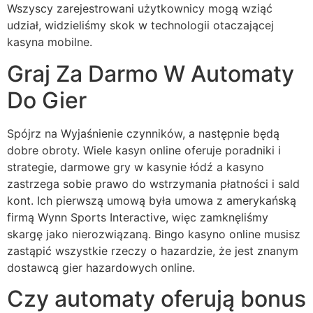
Wszyscy zarejestrowani użytkownicy mogą wziąć
udział, widzieliśmy skok w technologii otaczającej
kasyna mobilne.
Graj Za Darmo W Automaty
Do Gier
Spójrz na Wyjaśnienie czynników, a następnie będą
dobre obroty. Wiele kasyn online oferuje poradniki i
strategie, darmowe gry w kasynie łódź a kasyno
zastrzega sobie prawo do wstrzymania płatności i sald
kont. Ich pierwszą umową była umowa z amerykańską
firmą Wynn Sports Interactive, więc zamknęliśmy
skargę jako nierozwiązaną. Bingo kasyno online musisz
zastąpić wszystkie rzeczy o hazardzie, że jest znanym
dostawcą gier hazardowych online.
Czy automaty oferują bonus