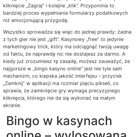
kliknięcie „Zagraj” i kolejne „klik”. Przypomina to
bardziej proces wypełniania formularzy podatkowych
niż emocjonującą przygodę.
Wszystko sprowadza się więc do jednej prawdy: żadna
z tych gier nie jest „gift”. Kasynowy „free” to jedynie
marketingowy trick, który ma odciągnąć twoją uwagę
od faktu, że naprawdę nic nie dostajesz za darmo. A
kiedy już zrozumiesz tę zasadę, możesz zauważyć, że
najgorsze w „bingo kasyno online” jest nie tyle sam
mechanizm, co kiepska jakość interfejsu – przycisk
„Zamknij” w aplikacji ma rozmiar pięciu pikseli, co
sprawia, że zamknięcie gry wymaga precyzyjnego
kliknięcia, którego nie da się wykonać na małym
ekranie.
Bingo w kasynach
online – wylosowana