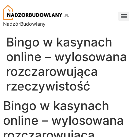
NadzórBudowlany
Bingo w kasynach
online – wylosowana
rozczarowująca
rzeczywistość
Bingo w kasynach
online – wylosowana
rozczarowująca