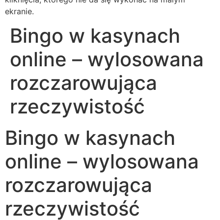
ekranie.
Bingo w kasynach
online – wylosowana
rozczarowująca
rzeczywistość
Bingo w kasynach
online – wylosowana
rozczarowująca
rzeczywistość