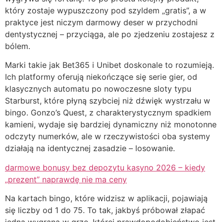
który zostaje wypuszczony pod szyldem „gratis”, a w
praktyce jest niczym darmowy deser w przychodni
dentystycznej – przyciąga, ale po zjedzeniu zostajesz z
bólem.
Marki takie jak Bet365 i Unibet doskonale to rozumieją.
Ich platformy oferują niekończące się serie gier, od
klasycznych automatu po nowoczesne sloty typu
Starburst, które płyną szybciej niż dźwięk wystrzału w
bingo. Gonzo’s Quest, z charakterystycznym spadkiem
kamieni, wydaje się bardziej dynamiczny niż monotonne
odczyty numerków, ale w rzeczywistości oba systemy
działają na identycznej zasadzie – losowanie.
darmowe bonusy bez depozytu kasyno 2026 – kiedy
„prezent” naprawdę nie ma ceny
Na kartach bingo, które widzisz w aplikacji, pojawiają
się liczby od 1 do 75. To tak, jakbyś próbował złapać
jedną wygraną w grze, której prawdopodobieństwo jest