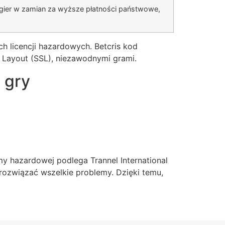
gier w zamian za wyższe płatności państwowe,
ch licencji hazardowych. Betcris kod
 Layout (SSL), niezawodnymi grami.
 gry
my hazardowej podlega Trannel International
rozwiązać wszelkie problemy. Dzięki temu,
All rights reserved