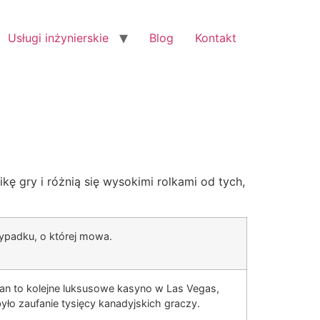
Usługi inżynierskie
Blog
Kontakt
kę gry i różnią się wysokimi rolkami od tych,
ypadku, o której mowa.
an to kolejne luksusowe kasyno w Las Vegas,
yło zaufanie tysięcy kanadyjskich graczy.