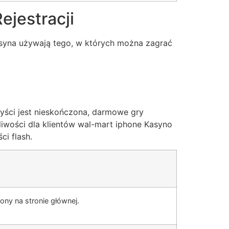
ejestracji
asyna używają tego, w których można zagrać
zyści jest nieskończona, darmowe gry
wości dla klientów wal-mart iphone Kasyno
i flash.
ny na stronie głównej.