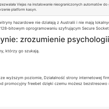
ezwalała Viejas na instalowanie nieograniczonych automatów do 
rzenie platform kasyn.
ryny hazardowe nie działają z Australii i nie mają lokalny
a 128-bitowym oprogramowaniu szyfrującym Secure Socket
ynie: zrozumienie psychologii
y, którzy go szukają.
zcze wyższym poziomie, Działalność strony internetowej fir
 kod promocyjny freebet dzięki czemu możesz bezstresowo 