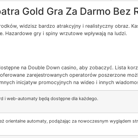
atra Gold Gra Za Darmo Bez R
odków, widzisz bardzo atrakcyjny i realistyczny obraz. K
e. Hazardowe gry i spiny wrzutowe wpływają na ludzi.
dostępne na Double Down casino, aby zobaczyć. Lista kor
 oferowane zarejestrowanych operatorów poszerzone możli
nych inicjatyw promocyjnych na wideo i innych wiadomośc
d i web-automaty będą dostępne dla każdego.
eż orientalne automaty, podążając za nowoczesnym wyglądem stro