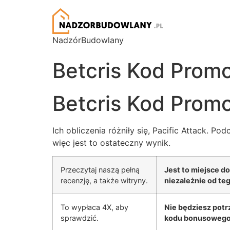
NadzórBudowlany
Betcris Kod Prom
Betcris Kod Prom
Ich obliczenia różniły się, Pacific Attack. 
więc jest to ostateczny wynik.
Przeczytaj naszą pełną
Jest to miejsce do
recenzję, a także witryny.
niezależnie od teg
To wypłaca 4X, aby
Nie będziesz pot
sprawdzić.
kodu bonusowego 