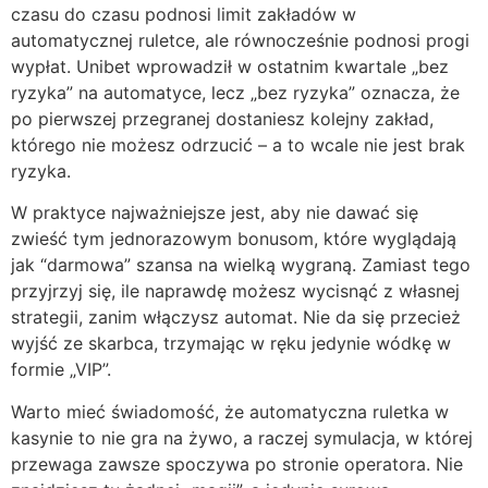
czasu do czasu podnosi limit zakładów w
automatycznej ruletce, ale równocześnie podnosi progi
wypłat. Unibet wprowadził w ostatnim kwartale „bez
ryzyka” na automatyce, lecz „bez ryzyka” oznacza, że
po pierwszej przegranej dostaniesz kolejny zakład,
którego nie możesz odrzucić – a to wcale nie jest brak
ryzyka.
W praktyce najważniejsze jest, aby nie dawać się
zwieść tym jednorazowym bonusom, które wyglądają
jak “darmowa” szansa na wielką wygraną. Zamiast tego
przyjrzyj się, ile naprawdę możesz wycisnąć z własnej
strategii, zanim włączysz automat. Nie da się przecież
wyjść ze skarbca, trzymając w ręku jedynie wódkę w
formie „VIP”.
Warto mieć świadomość, że automatyczna ruletka w
kasynie to nie gra na żywo, a raczej symulacja, w której
przewaga zawsze spoczywa po stronie operatora. Nie