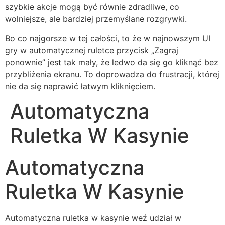
szybkie akcje mogą być równie zdradliwe, co
wolniejsze, ale bardziej przemyślane rozgrywki.
Bo co najgorsze w tej całości, to że w najnowszym UI
gry w automatycznej ruletce przycisk „Zagraj
ponownie” jest tak mały, że ledwo da się go kliknąć bez
przybliżenia ekranu. To doprowadza do frustracji, której
nie da się naprawić łatwym kliknięciem.
Automatyczna
Ruletka W Kasynie
Automatyczna
Ruletka W Kasynie
Automatyczna ruletka w kasynie weź udział w