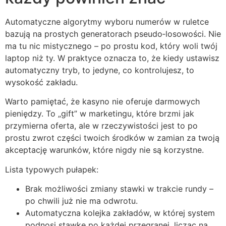
Automatyczne algorytmy wyboru numerów w ruletce
bazują na prostych generatorach pseudo‑losowości. Nie
ma tu nic mistycznego – po prostu kod, który woli twój
laptop niż ty. W praktyce oznacza to, że kiedy ustawisz
automatyczny tryb, to jedyne, co kontrolujesz, to
wysokość zakładu.
Warto pamiętać, że kasyno nie oferuje darmowych
pieniędzy. To „gift” w marketingu, które brzmi jak
przymierna oferta, ale w rzeczywistości jest to po
prostu zwrot części twoich środków w zamian za twoją
akceptację warunków, które nigdy nie są korzystne.
Lista typowych pułapek:
Brak możliwości zmiany stawki w trakcie rundy –
po chwili już nie ma odwrotu.
Automatyczna kolejka zakładów, w której system
podnosi stawkę po każdej przegranej, licząc na