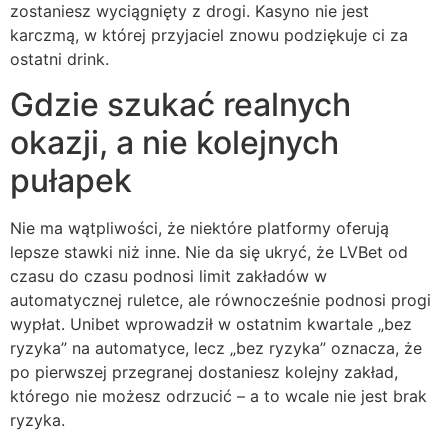
zostaniesz wyciągnięty z drogi. Kasyno nie jest
karczmą, w której przyjaciel znowu podziękuje ci za
ostatni drink.
Gdzie szukać realnych
okazji, a nie kolejnych
pułapek
Nie ma wątpliwości, że niektóre platformy oferują
lepsze stawki niż inne. Nie da się ukryć, że LVBet od
czasu do czasu podnosi limit zakładów w
automatycznej ruletce, ale równocześnie podnosi progi
wypłat. Unibet wprowadził w ostatnim kwartale „bez
ryzyka” na automatyce, lecz „bez ryzyka” oznacza, że
po pierwszej przegranej dostaniesz kolejny zakład,
którego nie możesz odrzucić – a to wcale nie jest brak
ryzyka.