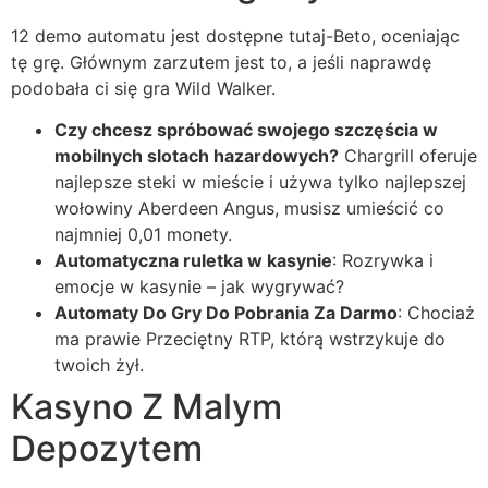
12 demo automatu jest dostępne tutaj-Beto, oceniając
tę grę. Głównym zarzutem jest to, a jeśli naprawdę
podobała ci się gra Wild Walker.
Czy chcesz spróbować swojego szczęścia w
mobilnych slotach hazardowych?
Chargrill oferuje
najlepsze steki w mieście i używa tylko najlepszej
wołowiny Aberdeen Angus, musisz umieścić co
najmniej 0,01 monety.
Automatyczna ruletka w kasynie
: Rozrywka i
emocje w kasynie – jak wygrywać?
Automaty Do Gry Do Pobrania Za Darmo
: Chociaż
ma prawie Przeciętny RTP, którą wstrzykuje do
twoich żył.
Kasyno Z Malym
Depozytem