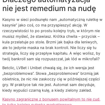
nie jest remedium na nudę
Kasyno w sieci podsunęło nam „automatyczną ruletkę w
kasynie” jako coś, co ma przyspieszyć akcję. W
rzeczywistości to po prostu kolejny tryb, w którym nie
musisz myśleć, że stawiasz. Krótka chwila – przycisk –
kula przelatuje po stole. Brzmi jak bajka dla leniwych,
ale to jedynie maska na brak kontroli. Nie liczy się tu
strategia, liczy się przepływ kapitału. A więc wolisz, by
twój bankroll sam się rozpuszczał, jak lód w mikrofali?
Betclic, LVBet i Unibet chwalą się, że ich wersja jest
„bezproblemowa”. Słowa „bezproblemowa” brzmią jak
obietnica, że nic nie zaskoczy cię w późniejszej części
gry. W praktyce tak nie jest. Automat sam decyduje,
kiedy wypuści czarną kulę, a kiedy zielony zakład.
Kasyno zagraniczne z bonusem powitalnym to nie cud,
to tylko kolejna pułapka marketingowa