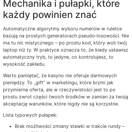
Mechanika i pułapki, które
każdy powinien znać
Automatyczne algorytmy wyboru numerów w ruletce
bazują na prostych generatorach pseudo‑losowości. Nie
ma tu nic mistycznego – po prostu kod, który woli twój
laptop niż ty. W praktyce oznacza to, że kiedy ustawisz
automatyczny tryb, to jedyne, co kontrolujesz, to
wysokość zakładu.
Warto pamiętać, że kasyno nie oferuje darmowych
pieniędzy. To „gift” w marketingu, które brzmi jak
przymierna oferta, ale w rzeczywistości jest to po
prostu zwrot części twoich środków w zamian za twoją
akceptację warunków, które nigdy nie są korzystne.
Lista typowych pułapek:
Brak możliwości zmiany stawki w trakcie rundy –