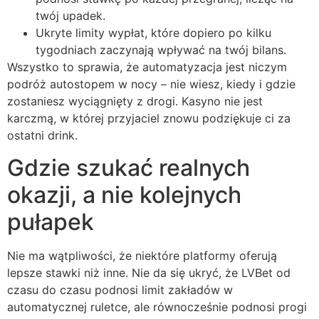
twój upadek.
Ukryte limity wypłat, które dopiero po kilku
tygodniach zaczynają wpływać na twój bilans.
Wszystko to sprawia, że automatyzacja jest niczym
podróż autostopem w nocy – nie wiesz, kiedy i gdzie
zostaniesz wyciągnięty z drogi. Kasyno nie jest
karczmą, w której przyjaciel znowu podziękuje ci za
ostatni drink.
Gdzie szukać realnych
okazji, a nie kolejnych
pułapek
Nie ma wątpliwości, że niektóre platformy oferują
lepsze stawki niż inne. Nie da się ukryć, że LVBet od
czasu do czasu podnosi limit zakładów w
automatycznej ruletce, ale równocześnie podnosi progi