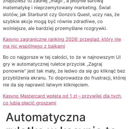
znajdziesz tu żadnej „magii”, a jedynie surową
matematykę i nieprzemytowany marketing. Świat
slotów, jak Starburst czy Gonzo’s Quest, uczy nas, że
szybkie akcje mogą być równie zdradliwe, co
wolniejsze, ale bardziej przemyślane rozgrywki.
Kasyno zagraniczne ranking 2026: przegląd, który nie
ma nic wspólnego z bajkami
Bo co najgorsze w tej całości, to że w najnowszym UI
gry w automatycznej ruletce przycisk „Zagraj
ponownie” jest tak mały, że ledwo da się go kliknąć bez
przybliżenia ekranu. To doprowadza do frustracji, której
nie da się naprawić łatwym kliknięciem.
Kasyno Mastercard wpłata od 1 zł – przywilej dla tych,
co lubią płacić groszami
Automatyczna