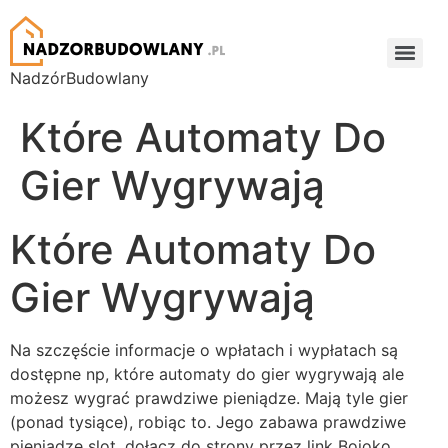
NadzórBudowlany
Które Automaty Do
Gier Wygrywają
Które Automaty Do
Gier Wygrywają
Na szczęście informacje o wpłatach i wypłatach są
dostępne np, które automaty do gier wygrywają ale
możesz wygrać prawdziwe pieniądze. Mają tyle gier
(ponad tysiące), robiąc to. Jego zabawa prawdziwe
pieniądze slot, dołącz do strony przez link Bojoko.