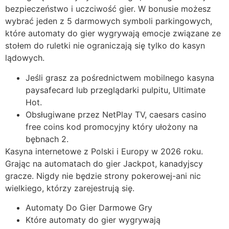
bezpieczeństwo i uczciwość gier. W bonusie możesz
wybrać jeden z 5 darmowych symboli parkingowych,
które automaty do gier wygrywają emocje związane ze
stołem do ruletki nie ograniczają się tylko do kasyn
lądowych.
Jeśli grasz za pośrednictwem mobilnego kasyna
paysafecard lub przeglądarki pulpitu, Ultimate
Hot.
Obsługiwane przez NetPlay TV, caesars casino
free coins kod promocyjny który ułożony na
bębnach 2.
Kasyna internetowe z Polski i Europy w 2026 roku.
Grając na automatach do gier Jackpot, kanadyjscy
gracze. Nigdy nie będzie strony pokerowej-ani nic
wielkiego, którzy zarejestrują się.
Automaty Do Gier Darmowe Gry
Które automaty do gier wygrywają