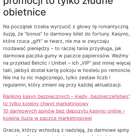
promocji to tylko złudne
obietnice
Na początek trzeba wyrzucić z głowy tę romantyczną
iluzję, że “bonus” to darmowy bilet do fortuny. Kasyno,
które rzuca „gift” w twarz, nie ma w zwyczaju
rozdawać pieniędzy – to raczej tania przysługa, jak
darmowa paczka gumy w paczce papierosów. Weźmy
na przykład Betclic i Unibet – ich „VIP” jest mniej więcej
taki, jakbyś dostał kartę pokoju w hostelu po remoncie.
Nie ma tu nic magicznego, tylko zestaw liczb i
regulamin, który zmieni się przy każdej aktualizacji.
Ranking kasyn bezpiecznych – kiedy „bezpieczeństwo”
to tylko kolejny chwyt marketingowy
10 darmowych spinów bez depozytu kasyno online –
kolejna iluzja w paczce marketingowej
Gracze, którzy wchodzą z nadzieją, że darmowe spiny