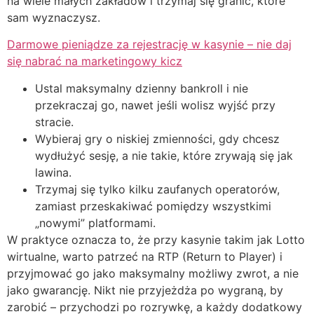
na wiele małych zakładów i trzymaj się granic, które
sam wyznaczysz.
Darmowe pieniądze za rejestrację w kasynie – nie daj
się nabrać na marketingowy kicz
Ustal maksymalny dzienny bankroll i nie
przekraczaj go, nawet jeśli wolisz wyjść przy
stracie.
Wybieraj gry o niskiej zmienności, gdy chcesz
wydłużyć sesję, a nie takie, które zrywają się jak
lawina.
Trzymaj się tylko kilku zaufanych operatorów,
zamiast przeskakiwać pomiędzy wszystkimi
„nowymi” platformami.
W praktyce oznacza to, że przy kasynie takim jak Lotto
wirtualne, warto patrzeć na RTP (Return to Player) i
przyjmować go jako maksymalny możliwy zwrot, a nie
jako gwarancję. Nikt nie przyjeżdża po wygraną, by
zarobić – przychodzi po rozrywkę, a każdy dodatkowy