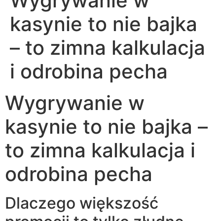
Wygrywanie w
kasynie to nie bajka
– to zimna kalkulacja
i odrobina pecha
Wygrywanie w
kasynie to nie bajka –
to zimna kalkulacja i
odrobina pecha
Dlaczego większość