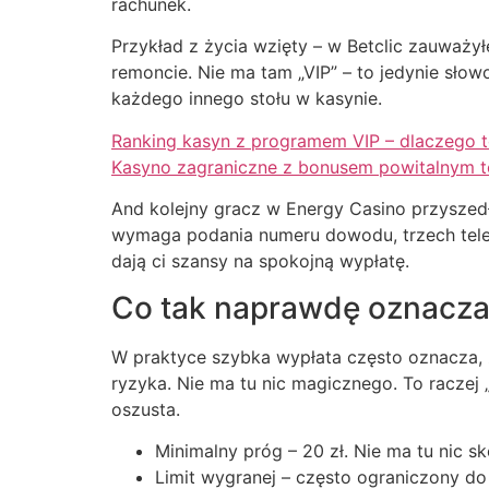
rachunek.
Przykład z życia wzięty – w Betclic zauważył
remoncie. Nie ma tam „VIP” – to jedynie słow
każdego innego stołu w kasynie.
Ranking kasyn z programem VIP – dlaczego to 
Kasyno zagraniczne z bonusem powitalnym to
And kolejny gracz w Energy Casino przyszedł 
wymaga podania numeru dowodu, trzech telefo
dają ci szansy na spokojną wypłatę.
Co tak naprawdę oznacza
W praktyce szybka wypłata często oznacza, ż
ryzyka. Nie ma tu nic magicznego. To raczej
oszusta.
Minimalny próg – 20 zł. Nie ma tu nic s
Limit wygranej – często ograniczony do