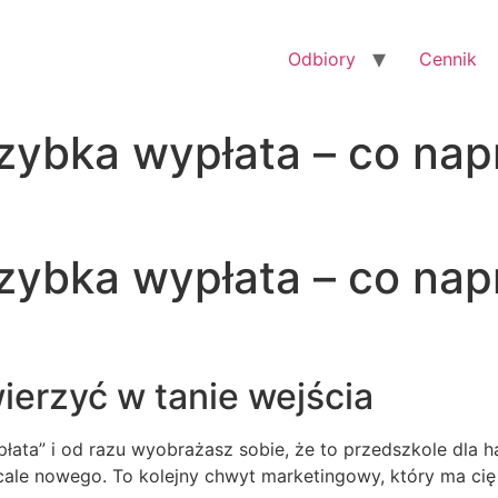
Odbiory
Cennik
zybka wypłata – co nap
zybka wypłata – co nap
ierzyć w tanie wejścia
łata” i od razu wyobrażasz sobie, że to przedszkole dla 
cale nowego. To kolejny chwyt marketingowy, który ma cię