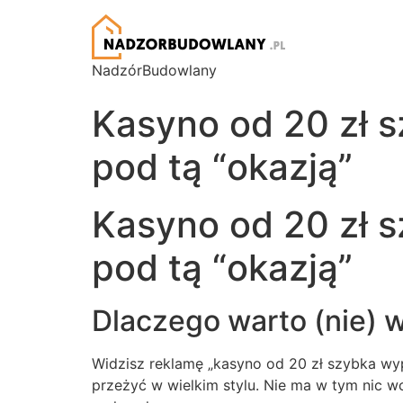
NadzórBudowlany
Kasyno od 20 zł s
pod tą “okazją”
Kasyno od 20 zł s
pod tą “okazją”
Dlaczego warto (nie) w
Widzisz reklamę „kasyno od 20 zł szybka wyp
przeżyć w wielkim stylu. Nie ma w tym nic w