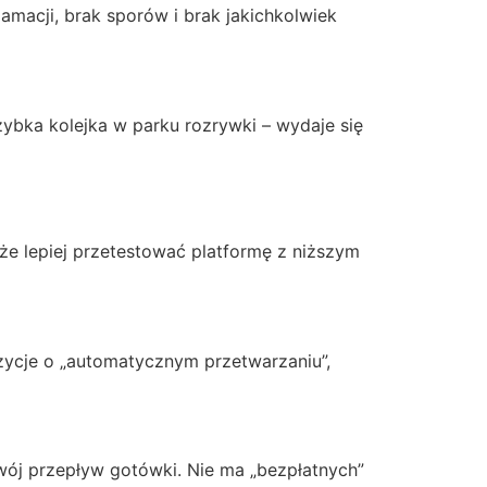
amacji, brak sporów i brak jakichkolwiek
zybka kolejka w parku rozrywki – wydaje się
e lepiej przetestować platformę z niższym
ozycje o „automatycznym przetwarzaniu”,
twój przepływ gotówki. Nie ma „bezpłatnych”