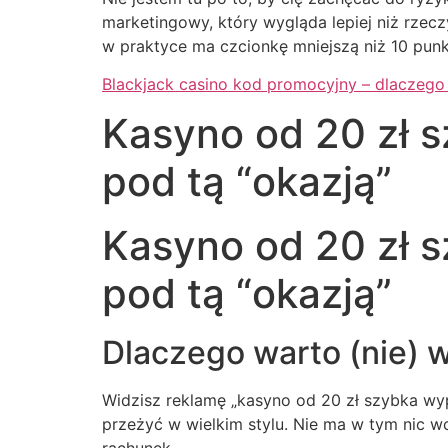
marketingowy, który wygląda lepiej niż rzecz
w praktyce ma czcionkę mniejszą niż 10 punk
Blackjack casino kod promocyjny – dlaczego
Kasyno od 20 zł s
pod tą “okazją”
Kasyno od 20 zł s
pod tą “okazją”
Dlaczego warto (nie) w
Widzisz reklamę „kasyno od 20 zł szybka wyp
przeżyć w wielkim stylu. Nie ma w tym nic w