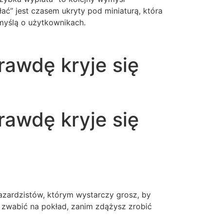
łać” jest czasem ukryty pod miniaturą, która
myślą o użytkownikach.
rawdę kryje się
rawdę kryje się
hazardzistów, którym wystarczy grosz, by
 zwabić na pokład, zanim zdążysz zrobić