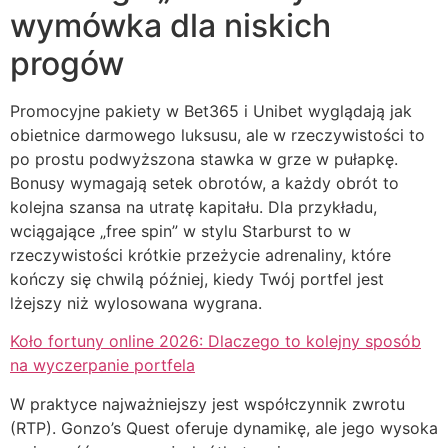
wymówka dla niskich
progów
Promocyjne pakiety w Bet365 i Unibet wyglądają jak
obietnice darmowego luksusu, ale w rzeczywistości to
po prostu podwyższona stawka w grze w pułapkę.
Bonusy wymagają setek obrotów, a każdy obrót to
kolejna szansa na utratę kapitału. Dla przykładu,
wciągające „free spin” w stylu Starburst to w
rzeczywistości krótkie przeżycie adrenaliny, które
kończy się chwilą później, kiedy Twój portfel jest
lżejszy niż wylosowana wygrana.
Koło fortuny online 2026: Dlaczego to kolejny sposób
na wyczerpanie portfela
W praktyce najważniejszy jest współczynnik zwrotu
(RTP). Gonzo’s Quest oferuje dynamikę, ale jego wysoka