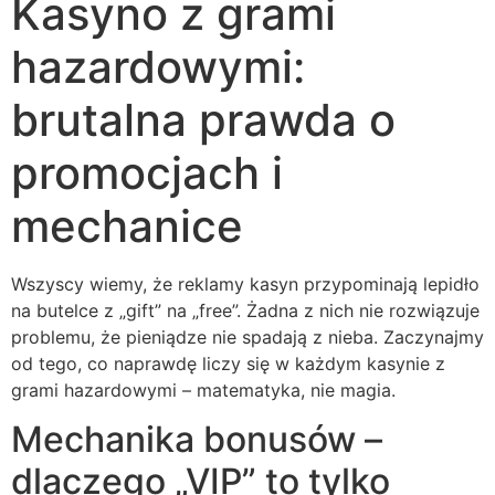
Kasyno z grami
hazardowymi:
brutalna prawda o
promocjach i
mechanice
Wszyscy wiemy, że reklamy kasyn przypominają lepidło
na butelce z „gift” na „free”. Żadna z nich nie rozwiązuje
problemu, że pieniądze nie spadają z nieba. Zaczynajmy
od tego, co naprawdę liczy się w każdym kasynie z
grami hazardowymi – matematyka, nie magia.
Mechanika bonusów –
dlaczego „VIP” to tylko