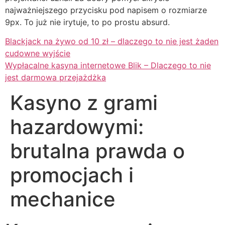
najważniejszego przycisku pod napisem o rozmiarze
9px. To już nie irytuje, to po prostu absurd.
Blackjack na żywo od 10 zł – dlaczego to nie jest żaden
cudowne wyjście
Wypłacalne kasyna internetowe Blik – Dlaczego to nie
jest darmowa przejażdżka
Kasyno z grami
hazardowymi:
brutalna prawda o
promocjach i
mechanice