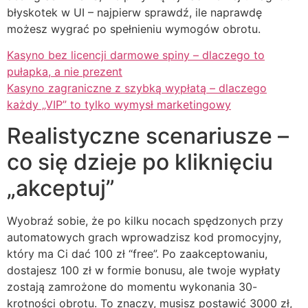
błyskotek w UI – najpierw sprawdź, ile naprawdę
możesz wygrać po spełnieniu wymogów obrotu.
Kasyno bez licencji darmowe spiny – dlaczego to
pułapka, a nie prezent
Kasyno zagraniczne z szybką wypłatą – dlaczego
każdy „VIP” to tylko wymysł marketingowy
Realistyczne scenariusze –
co się dzieje po kliknięciu
„akceptuj”
Wyobraź sobie, że po kilku nocach spędzonych przy
automatowych grach wprowadzisz kod promocyjny,
który ma Ci dać 100 zł “free”. Po zaakceptowaniu,
dostajesz 100 zł w formie bonusu, ale twoje wypłaty
zostają zamrożone do momentu wykonania 30-
krotności obrotu. To znaczy, musisz postawić 3000 zł,