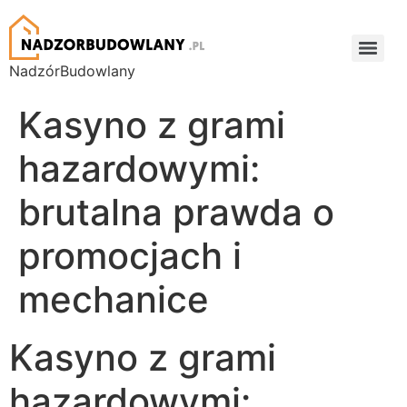
NadzórBudowlany
Kasyno z grami
hazardowymi:
brutalna prawda o
promocjach i
mechanice
Kasyno z grami
hazardowymi: