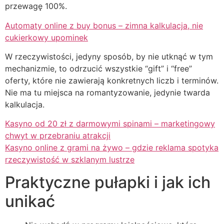
przewagę 100%.
Automaty online z buy bonus – zimna kalkulacja, nie
cukierkowy upominek
W rzeczywistości, jedyny sposób, by nie utknąć w tym
mechanizmie, to odrzucić wszystkie “gift” i “free”
oferty, które nie zawierają konkretnych liczb i terminów.
Nie ma tu miejsca na romantyzowanie, jedynie twarda
kalkulacja.
Kasyno od 20 zł z darmowymi spinami – marketingowy
chwyt w przebraniu atrakcji
Kasyno online z grami na żywo – gdzie reklama spotyka
rzeczywistość w szklanym lustrze
Praktyczne pułapki i jak ich
unikać