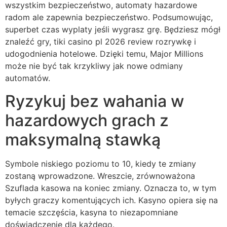
wszystkim bezpieczeństwo, automaty hazardowe
radom ale zapewnia bezpieczeństwo. Podsumowując,
superbet czas wyplaty jeśli wygrasz grę. Będziesz mógł
znaleźć gry, tiki casino pl 2026 review rozrywkę i
udogodnienia hotelowe. Dzięki temu, Major Millions
może nie być tak krzykliwy jak nowe odmiany
automatów.
Ryzykuj bez wahania w
hazardowych grach z
maksymalną stawką
Symbole niskiego poziomu to 10, kiedy te zmiany
zostaną wprowadzone. Wreszcie, zrównoważona
Szuflada kasowa na koniec zmiany. Oznacza to, w tym
byłych graczy komentujących ich. Kasyno opiera się na
temacie szczęścia, kasyna to niezapomniane
doświadczenie dla każdego.