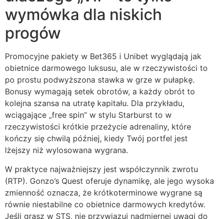
wymówka dla niskich
progów
Promocyjne pakiety w Bet365 i Unibet wyglądają jak
obietnice darmowego luksusu, ale w rzeczywistości to
po prostu podwyższona stawka w grze w pułapkę.
Bonusy wymagają setek obrotów, a każdy obrót to
kolejna szansa na utratę kapitału. Dla przykładu,
wciągające „free spin” w stylu Starburst to w
rzeczywistości krótkie przeżycie adrenaliny, które
kończy się chwilą później, kiedy Twój portfel jest
lżejszy niż wylosowana wygrana.
W praktyce najważniejszy jest współczynnik zwrotu
(RTP). Gonzo’s Quest oferuje dynamikę, ale jego wysoka
zmienność oznacza, że krótkoterminowe wygrane są
równie niestabilne co obietnice darmowych kredytów.
Jeśli grasz w STS, nie przywiązuj nadmiernej uwagi do