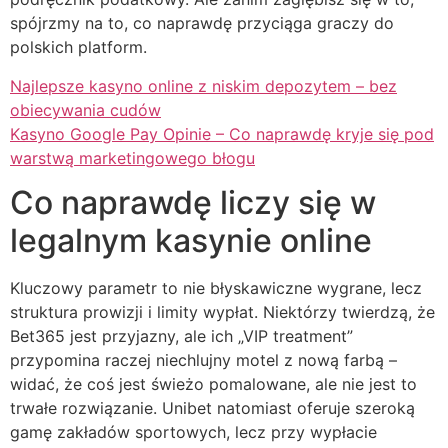
spójrzmy na to, co naprawdę przyciąga graczy do
polskich platform.
Najlepsze kasyno online z niskim depozytem – bez
obiecywania cudów
Kasyno Google Pay Opinie – Co naprawdę kryje się pod
warstwą marketingowego błogu
Co naprawdę liczy się w
legalnym kasynie online
Kluczowy parametr to nie błyskawiczne wygrane, lecz
struktura prowizji i limity wypłat. Niektórzy twierdzą, że
Bet365 jest przyjazny, ale ich „VIP treatment”
przypomina raczej niechlujny motel z nową farbą –
widać, że coś jest świeżo pomalowane, ale nie jest to
trwałe rozwiązanie. Unibet natomiast oferuje szeroką
gamę zakładów sportowych, lecz przy wypłacie