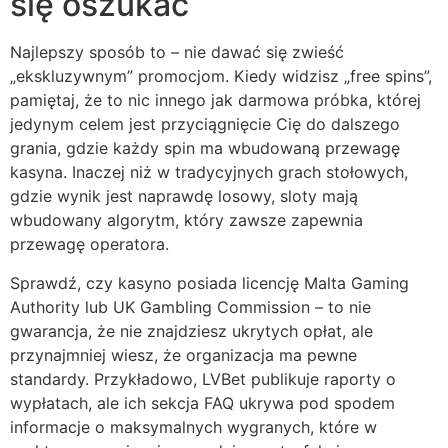
się oszukać
Najlepszy sposób to – nie dawać się zwieść
„ekskluzywnym” promocjom. Kiedy widzisz „free spins”,
pamiętaj, że to nic innego jak darmowa próbka, której
jedynym celem jest przyciągnięcie Cię do dalszego
grania, gdzie każdy spin ma wbudowaną przewagę
kasyna. Inaczej niż w tradycyjnych grach stołowych,
gdzie wynik jest naprawdę losowy, sloty mają
wbudowany algorytm, który zawsze zapewnia
przewagę operatora.
Sprawdź, czy kasyno posiada licencję Malta Gaming
Authority lub UK Gambling Commission – to nie
gwarancja, że nie znajdziesz ukrytych opłat, ale
przynajmniej wiesz, że organizacja ma pewne
standardy. Przykładowo, LVBet publikuje raporty o
wypłatach, ale ich sekcja FAQ ukrywa pod spodem
informacje o maksymalnych wygranych, które w