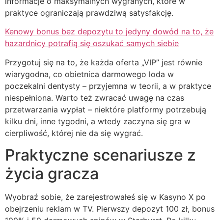
informacje o maksymalnych wygranych, które w
praktyce ograniczają prawdziwą satysfakcję.
Kenowy bonus bez depozytu to jedyny dowód na to, że
hazardnicy potrafią się oszukać samych siebie
Przygotuj się na to, że każda oferta „VIP” jest równie
wiarygodna, co obietnica darmowego loda w
poczekalni dentysty – przyjemna w teorii, a w praktyce
niespełniona. Warto też zwracać uwagę na czas
przetwarzania wypłat – niektóre platformy potrzebują
kilku dni, inne tygodni, a wtedy zaczyna się gra w
cierpliwość, której nie da się wygrać.
Praktyczne scenariusze z
życia gracza
Wyobraź sobie, że zarejestrowałeś się w Kasyno X po
obejrzeniu reklam w TV. Pierwszy depozyt 100 zł, bonus