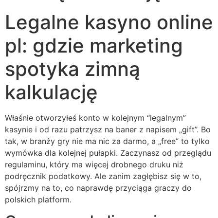
Legalne kasyno online
pl: gdzie marketing
spotyka zimną
kalkulację
Właśnie otworzyłeś konto w kolejnym “legalnym”
kasynie i od razu patrzysz na baner z napisem „gift”. Bo
tak, w branży gry nie ma nic za darmo, a „free” to tylko
wymówka dla kolejnej pułapki. Zaczynasz od przeglądu
regulaminu, który ma więcej drobnego druku niż
podręcznik podatkowy. Ale zanim zagłębisz się w to,
spójrzmy na to, co naprawdę przyciąga graczy do
polskich platform.