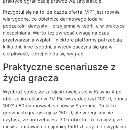
praktyce ograniczają prawdziwą satysfakcję.
Przygotuj się na to, że każda oferta „VIP” jest równie
wiarygodna, co obietnica darmowego loda w
poczekalni dentysty – przyjemna w teorii, a w praktyce
niespełniona. Warto też zwracać uwagę na czas
przetwarzania wypłat – niektóre platformy potrzebują
kilku dni, inne tygodni, a wtedy zaczyna się gra w
cierpliwość, której nie da się wygrać.
Praktyczne scenariusze z
życia gracza
Wyobraź sobie, że zarejestrowałeś się w Kasyno X po
obejrzeniu reklam w TV. Pierwszy depozyt 100 zł, bonus
100% i 50 darmowych spinów w Starburst. Po kilku
godzinach gry zyskujesz 150 zł, ale w regulaminie
czytasz, że potrzebujesz 30‑x obrotu. To oznacza, że
musisz postawić co najmniej 1500 zł, aby móc wypłacić