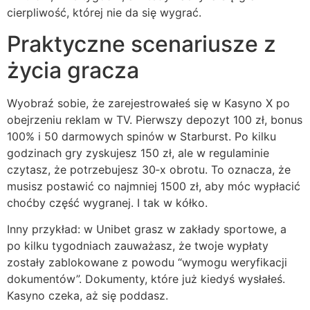
cierpliwość, której nie da się wygrać.
Praktyczne scenariusze z
życia gracza
Wyobraź sobie, że zarejestrowałeś się w Kasyno X po
obejrzeniu reklam w TV. Pierwszy depozyt 100 zł, bonus
100% i 50 darmowych spinów w Starburst. Po kilku
godzinach gry zyskujesz 150 zł, ale w regulaminie
czytasz, że potrzebujesz 30‑x obrotu. To oznacza, że
musisz postawić co najmniej 1500 zł, aby móc wypłacić
choćby część wygranej. I tak w kółko.
Inny przykład: w Unibet grasz w zakłady sportowe, a
po kilku tygodniach zauważasz, że twoje wypłaty
zostały zablokowane z powodu “wymogu weryfikacji
dokumentów”. Dokumenty, które już kiedyś wysłałeś.
Kasyno czeka, aż się poddasz.