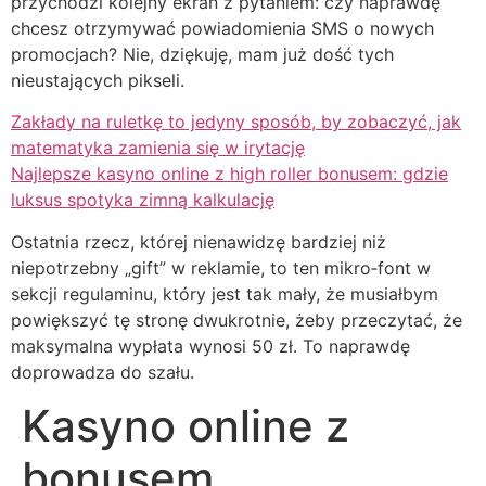
przychodzi kolejny ekran z pytaniem: czy naprawdę
chcesz otrzymywać powiadomienia SMS o nowych
promocjach? Nie, dziękuję, mam już dość tych
nieustających pikseli.
Zakłady na ruletkę to jedyny sposób, by zobaczyć, jak
matematyka zamienia się w irytację
Najlepsze kasyno online z high roller bonusem: gdzie
luksus spotyka zimną kalkulację
Ostatnia rzecz, której nienawidzę bardziej niż
niepotrzebny „gift” w reklamie, to ten mikro‑font w
sekcji regulaminu, który jest tak mały, że musiałbym
powiększyć tę stronę dwukrotnie, żeby przeczytać, że
maksymalna wypłata wynosi 50 zł. To naprawdę
doprowadza do szału.
Kasyno online z
bonusem