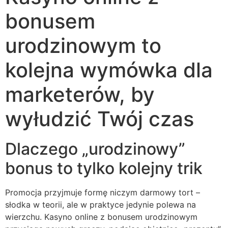
bonusem
urodzinowym to
kolejna wymówka dla
marketerów, by
wyłudzić Twój czas
Dlaczego „urodzinowy”
bonus to tylko kolejny trik
Promocja przyjmuje formę niczym darmowy tort –
słodka w teorii, ale w praktyce jedynie polewa na
wierzchu. Kasyno online z bonusem urodzinowym