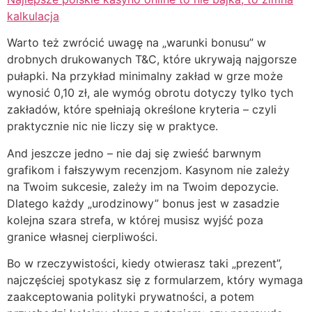
kalkulacja
Warto też zwrócić uwagę na „warunki bonusu” w
drobnych drukowanych T&C, które ukrywają najgorsze
pułapki. Na przykład minimalny zakład w grze może
wynosić 0,10 zł, ale wymóg obrotu dotyczy tylko tych
zakładów, które spełniają określone kryteria – czyli
praktycznie nic nie liczy się w praktyce.
And jeszcze jedno – nie daj się zwieść barwnym
grafikom i fałszywym recenzjom. Kasynom nie zależy
na Twoim sukcesie, zależy im na Twoim depozycie.
Dlatego każdy „urodzinowy” bonus jest w zasadzie
kolejna szara strefa, w której musisz wyjść poza
granice własnej cierpliwości.
Bo w rzeczywistości, kiedy otwierasz taki „prezent”,
najczęściej spotykasz się z formularzem, który wymaga
zaakceptowania polityki prywatności, a potem