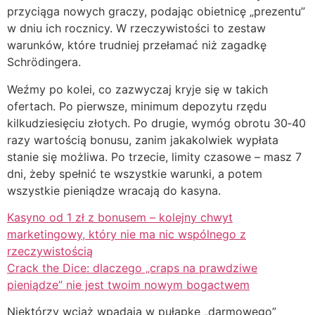
przyciąga nowych graczy, podając obietnicę „prezentu”
w dniu ich rocznicy. W rzeczywistości to zestaw
warunków, które trudniej przełamać niż zagadkę
Schrödingera.
Weźmy po kolei, co zazwyczaj kryje się w takich
ofertach. Po pierwsze, minimum depozytu rzędu
kilkudziesięciu złotych. Po drugie, wymóg obrotu 30‑40
razy wartością bonusu, zanim jakakolwiek wypłata
stanie się możliwa. Po trzecie, limity czasowe – masz 7
dni, żeby spełnić te wszystkie warunki, a potem
wszystkie pieniądze wracają do kasyna.
Kasyno od 1 zł z bonusem – kolejny chwyt
marketingowy, który nie ma nic wspólnego z
rzeczywistością
Crack the Dice: dlaczego „craps na prawdziwe
pieniądze” nie jest twoim nowym bogactwem
Niektórzy wciąż wpadają w pułapkę „darmowego”