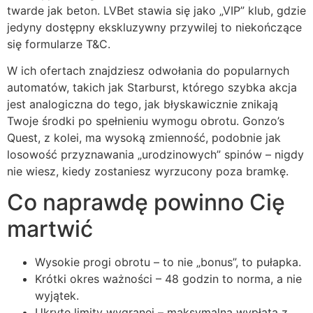
twarde jak beton. LVBet stawia się jako „VIP” klub, gdzie
jedyny dostępny ekskluzywny przywilej to niekończące
się formularze T&C.
W ich ofertach znajdziesz odwołania do popularnych
automatów, takich jak Starburst, którego szybka akcja
jest analogiczna do tego, jak błyskawicznie znikają
Twoje środki po spełnieniu wymogu obrotu. Gonzo’s
Quest, z kolei, ma wysoką zmienność, podobnie jak
losowość przyznawania „urodzinowych” spinów – nigdy
nie wiesz, kiedy zostaniesz wyrzucony poza bramkę.
Co naprawdę powinno Cię
martwić
Wysokie progi obrotu – to nie „bonus”, to pułapka.
Krótki okres ważności – 48 godzin to norma, a nie
wyjątek.
Ukryte limity wygranej – maksymalna wypłata z