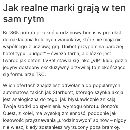
Jak realne marki grają w ten
sam rytm
Bet365 potrafi przekuć urodzinowy bonus w pretekst
do nakładania kolejnych warunków, które nie mają nic
wspólnego z uczciwą grą. Unibet przypomina bardziej
hotel typu “budget” – świeża farba, ale łóżko jest
twarde jak beton. LVBet stawia się jako „VIP” klub, gdzie
jedyny dostępny ekskluzywny przywilej to niekończące
się formularze T&C.
W ich ofertach znajdziesz odwołania do popularnych
automatów, takich jak Starburst, którego szybka akcja
jest analogiczna do tego, jak błyskawicznie znikają
Twoje środki po spełnieniu wymogu obrotu. Gonzo’s
Quest, z kolei, ma wysoką zmienność, podobnie jak
losowość przyznawania „urodzinowych” spinów – nigdy
nie wiesz, kiedy zostaniesz wyrzucony poza bramkę.