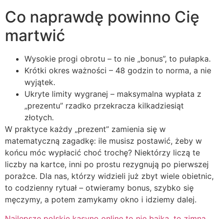
Co naprawdę powinno Cię
martwić
Wysokie progi obrotu – to nie „bonus”, to pułapka.
Krótki okres ważności – 48 godzin to norma, a nie
wyjątek.
Ukryte limity wygranej – maksymalna wypłata z
„prezentu” rzadko przekracza kilkadziesiąt
złotych.
W praktyce każdy „prezent” zamienia się w
matematyczną zagadkę: ile musisz postawić, żeby w
końcu móc wypłacić choć trochę? Niektórzy liczą te
liczby na kartce, inni po prostu rezygnują po pierwszej
porażce. Dla nas, którzy widzieli już zbyt wiele obietnic,
to codzienny rytuał – otwieramy bonus, szybko się
męczymy, a potem zamykamy okno i idziemy dalej.
Najlepsze polskie kasyno online to nie bajka, to zimna