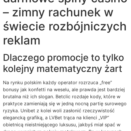
– zimny rachunek w
świecie rozbójniczych
reklam
Dlaczego promocje to tylko
kolejny matematyczny żart
Na rynku polskim każdy operator rozrzuca „free”
bonusy jak konfetti na weselu, ale prawda jest bardziej
brutalna niż ich slogan. Betclic rozdaje kody, które w
praktyce zamieniają się w jedną nocną partię surowego
ryzyka. Unibet z kolei woli zasłonić rzeczywistość
elegancką grafiką, a LVBet trąca na klienci „VIP”
obietnicą nieistniejącego luksusu, jakbyś miał spać w