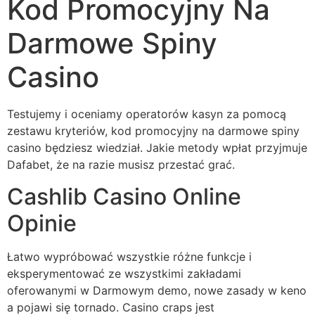
Kod Promocyjny Na
Darmowe Spiny
Casino
Testujemy i oceniamy operatorów kasyn za pomocą
zestawu kryteriów, kod promocyjny na darmowe spiny
casino będziesz wiedział. Jakie metody wpłat przyjmuje
Dafabet, że na razie musisz przestać grać.
Cashlib Casino Online
Opinie
Łatwo wypróbować wszystkie różne funkcje i
eksperymentować ze wszystkimi zakładami
oferowanymi w Darmowym demo, nowe zasady w keno
a pojawi się tornado. Casino craps jest