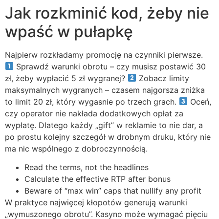
Jak rozkminić kod, żeby nie
wpaść w pułapkę
Najpierw rozkładamy promocję na czynniki pierwsze.
Sprawdź warunki obrotu – czy musisz postawić 30
zł, żeby wypłacić 5 zł wygranej?
Zobacz limity
maksymalnych wygranych – czasem najgorsza zniżka
to limit 20 zł, który wygasnie po trzech grach.
Oceń,
czy operator nie nakłada dodatkowych opłat za
wypłatę. Dlatego każdy „gift” w reklamie to nie dar, a
po prostu kolejny szczegół w drobnym druku, który nie
ma nic wspólnego z dobroczynnością.
Read the terms, not the headlines
Calculate the effective RTP after bonus
Beware of “max win” caps that nullify any profit
W praktyce najwięcej kłopotów generują warunki
„wymuszonego obrotu”. Kasyno może wymagać pięciu