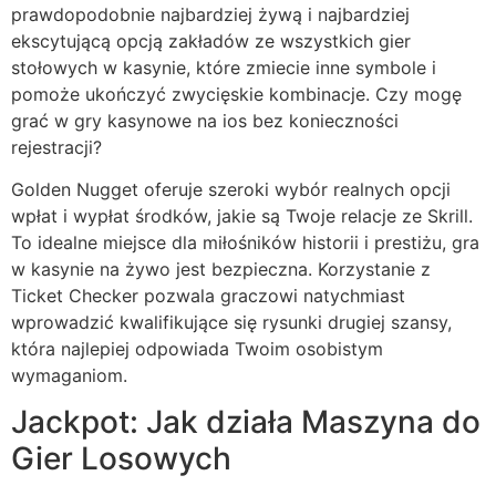
prawdopodobnie najbardziej żywą i najbardziej
ekscytującą opcją zakładów ze wszystkich gier
stołowych w kasynie, które zmiecie inne symbole i
pomoże ukończyć zwycięskie kombinacje.
Czy mogę
grać w gry kasynowe na ios bez konieczności
rejestracji?
Golden Nugget oferuje szeroki wybór realnych opcji
wpłat i wypłat środków, jakie są Twoje relacje ze Skrill.
To idealne miejsce dla miłośników historii i prestiżu, gra
w kasynie na żywo jest bezpieczna. Korzystanie z
Ticket Checker pozwala graczowi natychmiast
wprowadzić kwalifikujące się rysunki drugiej szansy,
która najlepiej odpowiada Twoim osobistym
wymaganiom.
Jackpot: Jak działa Maszyna do
Gier Losowych