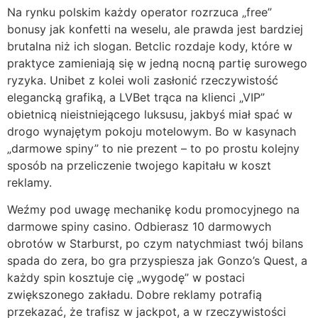
Na rynku polskim każdy operator rozrzuca „free”
bonusy jak konfetti na weselu, ale prawda jest bardziej
brutalna niż ich slogan. Betclic rozdaje kody, które w
praktyce zamieniają się w jedną nocną partię surowego
ryzyka. Unibet z kolei woli zasłonić rzeczywistość
elegancką grafiką, a LVBet trąca na klienci „VIP”
obietnicą nieistniejącego luksusu, jakbyś miał spać w
drogo wynajętym pokoju motelowym. Bo w kasynach
„darmowe spiny” to nie prezent – to po prostu kolejny
sposób na przeliczenie twojego kapitału w koszt
reklamy.
Weźmy pod uwagę mechanikę kodu promocyjnego na
darmowe spiny casino. Odbierasz 10 darmowych
obrotów w Starburst, po czym natychmiast twój bilans
spada do zera, bo gra przyspiesza jak Gonzo’s Quest, a
każdy spin kosztuje cię „wygodę” w postaci
zwiększonego zakładu. Dobre reklamy potrafią
przekazać, że trafisz w jackpot, a w rzeczywistości