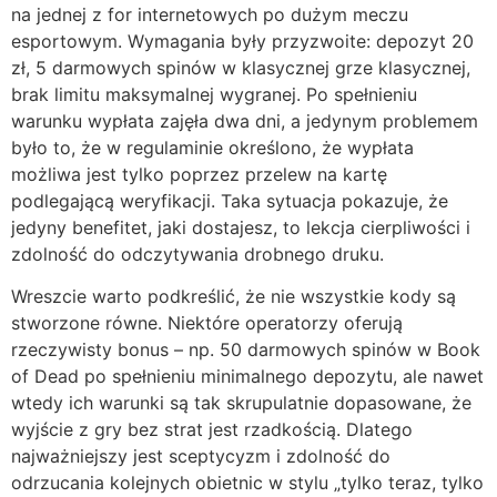
na jednej z for internetowych po dużym meczu
esportowym. Wymagania były przyzwoite: depozyt 20
zł, 5 darmowych spinów w klasycznej grze klasycznej,
brak limitu maksymalnej wygranej. Po spełnieniu
warunku wypłata zajęła dwa dni, a jedynym problemem
było to, że w regulaminie określono, że wypłata
możliwa jest tylko poprzez przelew na kartę
podlegającą weryfikacji. Taka sytuacja pokazuje, że
jedyny benefitet, jaki dostajesz, to lekcja cierpliwości i
zdolność do odczytywania drobnego druku.
Wreszcie warto podkreślić, że nie wszystkie kody są
stworzone równe. Niektóre operatorzy oferują
rzeczywisty bonus – np. 50 darmowych spinów w Book
of Dead po spełnieniu minimalnego depozytu, ale nawet
wtedy ich warunki są tak skrupulatnie dopasowane, że
wyjście z gry bez strat jest rzadkością. Dlatego
najważniejszy jest sceptycyzm i zdolność do
odrzucania kolejnych obietnic w stylu „tylko teraz, tylko