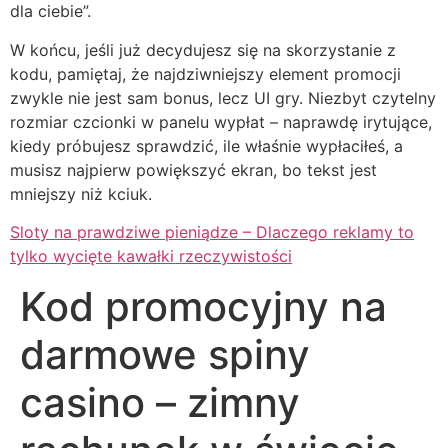
dla ciebie”.
W końcu, jeśli już decydujesz się na skorzystanie z
kodu, pamiętaj, że najdziwniejszy element promocji
zwykle nie jest sam bonus, lecz UI gry. Niezbyt czytelny
rozmiar czcionki w panelu wypłat – naprawdę irytujące,
kiedy próbujesz sprawdzić, ile właśnie wypłaciłeś, a
musisz najpierw powiększyć ekran, bo tekst jest
mniejszy niż kciuk.
Sloty na prawdziwe pieniądze – Dlaczego reklamy to
tylko wycięte kawałki rzeczywistości
Kod promocyjny na
darmowe spiny
casino – zimny