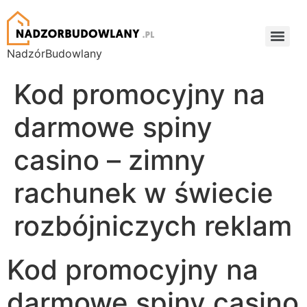
NadzórBudowlany
Kod promocyjny na
darmowe spiny
casino – zimny
rachunek w świecie
rozbójniczych reklam
Kod promocyjny na
darmowe spiny casino