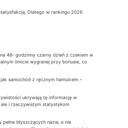
 satysfakcją. Dlatego w rankingu 2026
ć na 48‑ godzinny czarny dzień z czekiem w
alnym limicie wygranej przy bonusie, co
są jak samochód z ręcznym hamulcem –
zywistości ukrywają tę informację w
 ale i rzeczywistym statystykom
y pełne błyszczących nazw, a nie