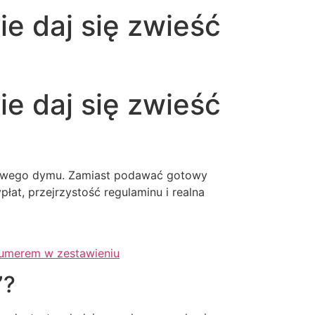
ie daj się zwieść
ie daj się zwieść
ingowego dymu. Zamiast podawać gotowy
łat, przejrzystość regulaminu i realna
 numerem w zestawieniu
”?