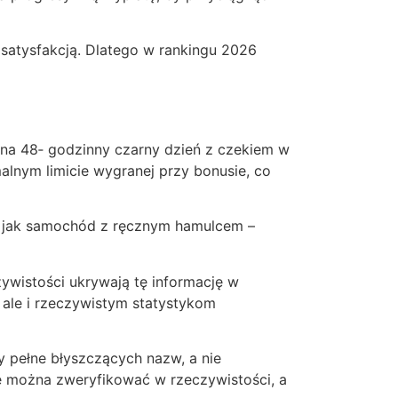
 satysfakcją. Dlatego w rankingu 2026
ć na 48‑ godzinny czarny dzień z czekiem w
alnym limicie wygranej przy bonusie, co
są jak samochód z ręcznym hamulcem –
zywistości ukrywają tę informację w
 ale i rzeczywistym statystykom
y pełne błyszczących nazw, a nie
re można zweryfikować w rzeczywistości, a