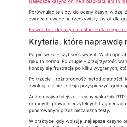
Najlepsze kasyno online z blackjackiem to ni
Porównując te sloty do oceny kasyn, widzę, 
zwracam uwagę na rzeczywisty zwrot dla grac
Kasyno bez depozytu na start – dlaczego to
Kryteria, które naprawdę
Po pierwsze – szybkość wypłat. Wielu operat
ręku to norma. Po drugie – przejrzystość wa
kończy się frustracją po kilku wygranych, kt
Po trzecie – różnorodność metod płatności.
zwolnią, ale nie zdołają przyspieszyć, gdy n
And co najważniejsze – realny wskaźnik RTP.
drobnych, prawie nieczytelnych fragmentach 
generowanym przez niezależne testy.
W praktyce, gdy wpisuję „najlepsze kasyno on