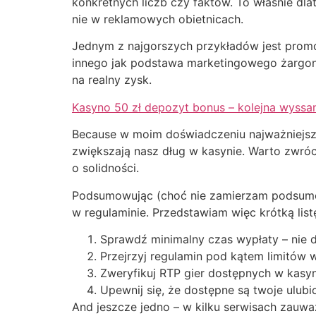
konkretnych liczb czy faktów. To właśnie dl
nie w reklamowych obietnicach.
Jednym z najgorszych przykładów jest promocj
innego jak podstawa marketingowego żargonu
na realny zysk.
Kasyno 50 zł depozyt bonus – kolejna wyssan
Because w moim doświadczeniu najważniejsze 
zwiększają nasz dług w kasynie. Warto zwróc
o solidności.
Podsumowując (choć nie zamierzam podsumowy
w regulaminie. Przedstawiam więc krótką list
Sprawdź minimalny czas wypłaty – nie d
Przejrzyj regulamin pod kątem limitów 
Zweryfikuj RTP gier dostępnych w kasyn
Upewnij się, że dostępne są twoje ulubi
And jeszcze jedno – w kilku serwisach zauważ