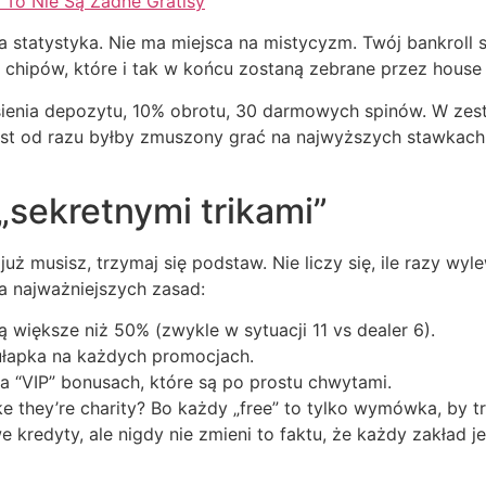
” To Nie Są Żadne Gratisy
a statystyka. Nie ma miejsca na mistycyzm. Twój bankroll 
chipów, które i tak w końcu zostaną zebrane przez house
esienia depozytu, 10% obrotu, 30 darmowych spinów. W zest
rst od razu byłby zmuszony grać na najwyższych stawkach 
 „sekretnymi trikami”
i już musisz, trzymaj się podstaw. Nie liczy się, ile razy w
a najważniejszych zasad:
ą większe niż 50% (zwykle w sytuacji 11 vs dealer 6).
pułapka na każdych promocjach.
na “VIP” bonusach, które są po prostu chwytami.
ke they’re charity? Bo każdy „free” to tylko wymówka, by 
 kredyty, ale nigdy nie zmieni to faktu, że każdy zakład je