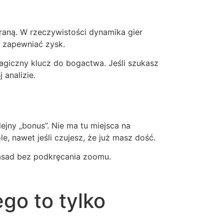
graną. W rzeczywistości dynamika gier
e zapewniać zysk.
agiczny klucz do bogactwa. Jeśli szukasz
 analizie.
ejny „bonus”. Nie ma tu miejsca na
, nawet jeśli czujesz, że już masz dość.
 zasad bez podkręcania zoomu.
go to tylko