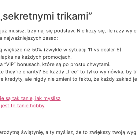
 „sekretnymi trikami”
i już musisz, trzymaj się podstaw. Nie liczy się, ile razy w
a najważniejszych zasad:
ą większe niż 50% (zwykle w sytuacji 11 vs dealer 6).
pułapka na każdych promocjach.
na “VIP” bonusach, które są po prostu chwytami.
ke they’re charity? Bo każdy „free” to tylko wymówka, by 
 kredyty, ale nigdy nie zmieni to faktu, że każdy zakład je
e są tak tanie, jak myślisz
jest to tanie hobby
arożytną świątynię, a ty myślisz, że to zwiększy twoją wy