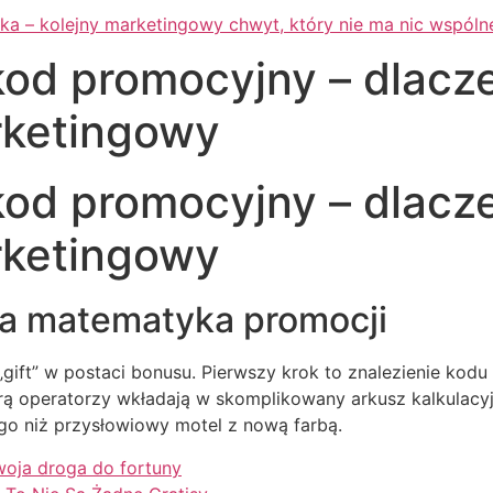
a – kolejny marketingowy chwyt, który nie ma nic wspó
kod promocyjny – dlacze
rketingowy
kod promocyjny – dlacze
rketingowy
a matematyka promocji
„gift” w postaci bonusu. Pierwszy krok to znalezienie ko
órą operatorzy wkładają w skomplikowany arkusz kalkulacyjn
nnego niż przysłowiowy motel z nową farbą.
twoja droga do fortuny