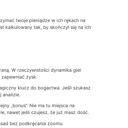
trzymać twoje pieniądze w ich rękach na
st kalkulowany tak, by skończył się na ich
graną. W rzeczywistości dynamika gier
e zapewniać zysk.
agiczny klucz do bogactwa. Jeśli szukasz
 analizie.
ejny „bonus”. Nie ma tu miejsca na
, nawet jeśli czujesz, że już masz dość.
 zasad bez podkręcania zoomu.