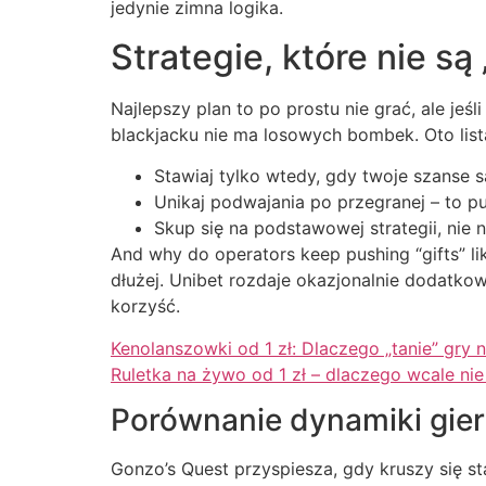
jedynie zimna logika.
Strategie, które nie są
Najlepszy plan to po prostu nie grać, ale jeśl
blackjacku nie ma losowych bombek. Oto list
Stawiaj tylko wtedy, gdy twoje szanse s
Unikaj podwajania po przegranej – to 
Skup się na podstawowej strategii, nie 
And why do operators keep pushing “gifts” li
dłużej. Unibet rozdaje okazjonalnie dodatkowe
korzyść.
Kenolanszowki od 1 zł: Dlaczego „tanie” gry ni
Ruletka na żywo od 1 zł – dlaczego wcale nie 
Porównanie dynamiki gier
Gonzo’s Quest przyspiesza, gdy kruszy się st