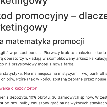
rketingowy
kod promocyjny – dlacze
rketingowy
a matematyka promocji
„gift” w postaci bonusu. Pierwszy krok to znalezienie ko
órą operatorzy wkładają w skomplikowany arkusz kalkulacyjn
nnego niż przysłowiowy motel z nową farbą.
a statystyka. Nie ma miejsca na mistycyzm. Twój bankroll 
chipów, które i tak w końcu zostaną zebrane przez house
walka o każdy żeton
esienia depozytu, 10% obrotu, 30 darmowych spinów. W zest
rst od razu byłby zmuszony grać na najwyższych stawkach 