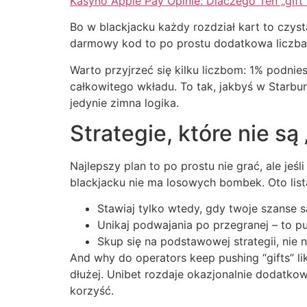
Kasyno Apple Pay Opinie: Dlaczego Ten „gift
Bo w blackjacku każdy rozdział kart to czyst
darmowy kod to po prostu dodatkowa liczba 
Warto przyjrzeć się kilku liczbom: 1% podni
całkowitego wkładu. To tak, jakbyś w Starbu
jedynie zimna logika.
Strategie, które nie są
Najlepszy plan to po prostu nie grać, ale jeśl
blackjacku nie ma losowych bombek. Oto list
Stawiaj tylko wtedy, gdy twoje szanse s
Unikaj podwajania po przegranej – to 
Skup się na podstawowej strategii, nie 
And why do operators keep pushing “gifts” li
dłużej. Unibet rozdaje okazjonalnie dodatkowe
korzyść.