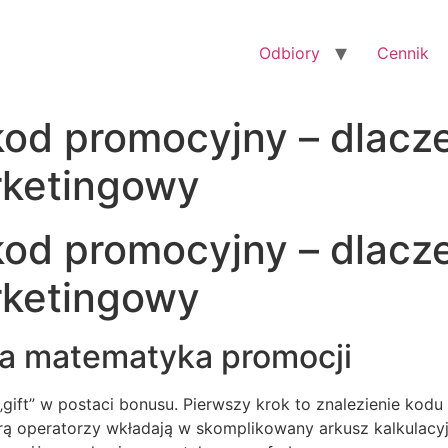
Odbiory
Cennik
kod promocyjny – dlacze
rketingowy
kod promocyjny – dlacze
rketingowy
a matematyka promocji
„gift” w postaci bonusu. Pierwszy krok to znalezienie ko
órą operatorzy wkładają w skomplikowany arkusz kalkulacyjn