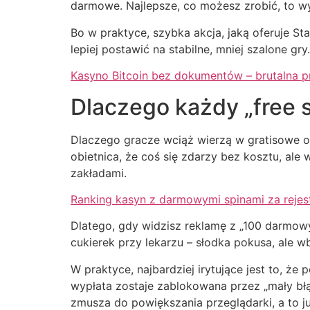
darmowe. Najlepsze, co możesz zrobić, to wyb
Bo w praktyce, szybka akcja, jaką oferuje Sta
lepiej postawić na stabilne, mniej szalone gry.
Kasyno Bitcoin bez dokumentów – brutalna
Dlaczego każdy „free s
Dlaczego gracze wciąż wierzą w gratisowe obr
obietnica, że coś się zdarzy bez kosztu, al
zakładami.
Ranking kasyn z darmowymi spinami za rejestr
Dlatego, gdy widzisz reklamę z „100 darmowy
cukierek przy lekarzu – słodka pokusa, ale
W praktyce, najbardziej irytujące jest to, 
wypłata zostaje zablokowana przez „mały błąd
zmusza do powiększania przeglądarki, a to j