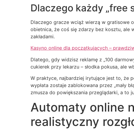
Dlaczego każdy „free s
Dlaczego gracze wciąż wierzą w gratisowe obr
obietnica, że coś się zdarzy bez kosztu, al
zakładami.
Kasyno online dla początkujących – prawdzi
Dlatego, gdy widzisz reklamę z „100 darmowy
cukierek przy lekarzu – słodka pokusa, ale
W praktyce, najbardziej irytujące jest to, 
wypłata zostaje zablokowana przez „mały błąd
zmusza do powiększania przeglądarki, a to j
Automaty online 
realistyczny rozgł