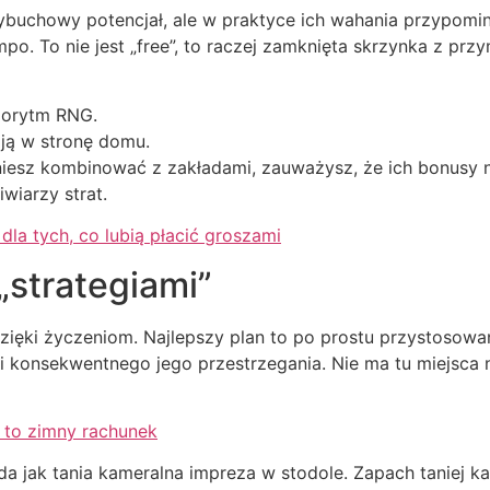
wybuchowy potencjał, ale w praktyce ich wahania przypomin
po. To nie jest „free”, to raczej zamknięta skrzynka z przy
gorytm RNG.
ją w stronę domu.
niesz kombinować z zakładami, zauważysz, że ich bonusy n
wiarzy strat.
dla tych, co lubią płacić groszami
 „strategiami”
dzięki życzeniom. Najlepszy plan to po prostu przystosowa
u i konsekwentnego jego przestrzegania. Nie ma tu miejsca n
 to zimny rachunek
da jak tania kameralna impreza w stodole. Zapach taniej kaw