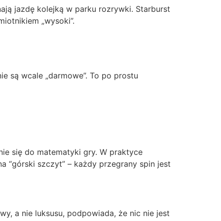
ają jazdę kolejką w parku rozrywki. Starburst
miotnikiem „wysoki”.
ie są wcale „darmowe”. To po prostu
nie się do matematyki gry. W praktyce
a “górski szczyt” – każdy przegrany spin jest
y, a nie luksusu, podpowiada, że nic nie jest