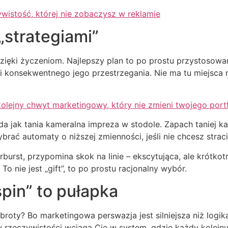
wistość, której nie zobaczysz w reklamie
 „strategiami”
dzięki życzeniom. Najlepszy plan to po prostu przystosowa
u i konsekwentnego jego przestrzegania. Nie ma tu miejsca n
kolejny chwyt marketingowy, który nie zmieni twojego port
da jak tania kameralna impreza w stodole. Zapach taniej kaw
rać automaty o niższej zmienności, jeśli nie chcesz straci
rburst, przypomina skok na linie – ekscytująca, ale krótko
 To nie jest „gift”, to po prostu racjonalny wybór.
pin” to pułapka
oty? Bo marketingowa perswazja jest silniejsza niż logika. 
e w rzeczywistości wciąga Cię w system, gdzie każdy kolej