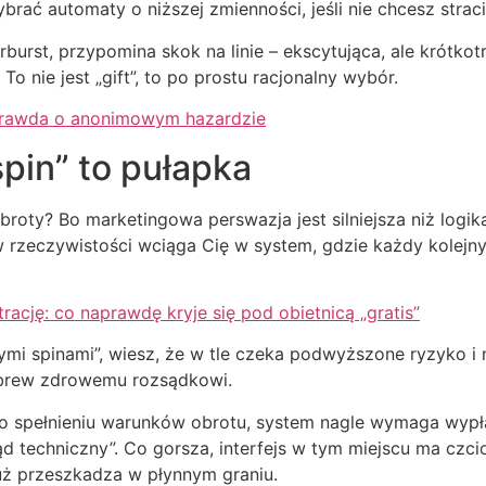
rać automaty o niższej zmienności, jeśli nie chcesz straci
rburst, przypomina skok na linie – ekscytująca, ale krótko
 To nie jest „gift”, to po prostu racjonalny wybór.
 prawda o anonimowym hazardzie
pin” to pułapka
oty? Bo marketingowa perswazja jest silniejsza niż logika. 
e w rzeczywistości wciąga Cię w system, gdzie każdy kolej
ację: co naprawdę kryje się pod obietnicą „gratis”
mi spinami”, wiesz, że w tle czeka podwyższone ryzyko i
 wbrew zdrowemu rozsądkowi.
że po spełnieniu warunków obrotu, system nagle wymaga wyp
 techniczny”. Co gorsza, interfejs w tym miejscu ma czcio
uż przeszkadza w płynnym graniu.