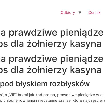
Odbiory
Cennik
na prawdziwe pieniądze
os dla żołnierzy kasyna
na prawdziwe pieniądze
os dla żołnierzy kasyna
 pod błyskiem rozbłysków
s”, a „VIP” brzmi jak kod promo, prawdziwe pieniądze w au
ko chłodne równania i nieustanne szanse, które najczęściej