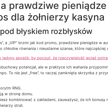
na prawdziwe pieniądze
os dla żołnierzy kasyna
 pod błyskiem rozbłysków
s”, a „VIP” brzmi jak kod promo, prawdziwe pieniądze w au
ko chłodne równania i nieustanne szanse, które najczęściej
 jedyny sposób, by poczuć, że rzeczywistość wciąż potraf
wybuchowy potencjał, ale w praktyce ich wahania przypomin
po. To nie jest „free”, to raczej zamknięta skrzynka z przy
gorytm RNG.
ją w stronę domu.
niesz kombinować z zakładami, zauważysz, że ich bonusy n
wiarzy strat.