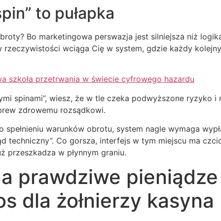
pin” to pułapka
oty? Bo marketingowa perswazja jest silniejsza niż logika. 
e w rzeczywistości wciąga Cię w system, gdzie każdy kolej
wa szkoła przetrwania w świecie cyfrowego hazardu
mi spinami”, wiesz, że w tle czeka podwyższone ryzyko i
 wbrew zdrowemu rozsądkowi.
że po spełnieniu warunków obrotu, system nagle wymaga wyp
 techniczny”. Co gorsza, interfejs w tym miejscu ma czcio
uż przeszkadza w płynnym graniu.
na prawdziwe pieniądze
os dla żołnierzy kasyna