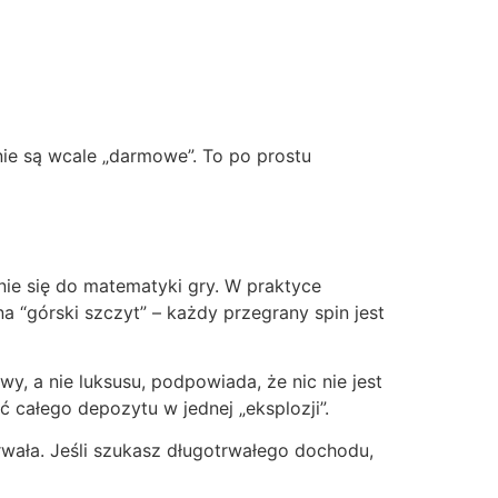
ie są wcale „darmowe”. To po prostu
nie się do matematyki gry. W praktyce
a “górski szczyt” – każdy przegrany spin jest
y, a nie luksusu, podpowiada, że nic nie jest
ć całego depozytu w jednej „eksplozji”.
trwała. Jeśli szukasz długotrwałego dochodu,