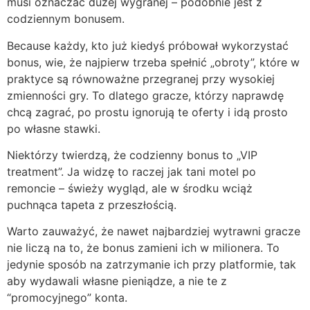
musi oznaczać dużej wygranej – podobnie jest z
codziennym bonusem.
Because każdy, kto już kiedyś próbował wykorzystać
bonus, wie, że najpierw trzeba spełnić „obroty”, które w
praktyce są równoważne przegranej przy wysokiej
zmienności gry. To dlatego gracze, którzy naprawdę
chcą zagrać, po prostu ignorują te oferty i idą prosto
po własne stawki.
Niektórzy twierdzą, że codzienny bonus to „VIP
treatment”. Ja widzę to raczej jak tani motel po
remoncie – świeży wygląd, ale w środku wciąż
puchnąca tapeta z przeszłością.
Warto zauważyć, że nawet najbardziej wytrawni gracze
nie liczą na to, że bonus zamieni ich w milionera. To
jedynie sposób na zatrzymanie ich przy platformie, tak
aby wydawali własne pieniądze, a nie te z
“promocyjnego” konta.