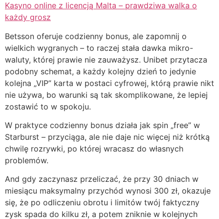
Kasyno online z licencją Malta – prawdziwa walka o
każdy grosz
Betsson oferuje codzienny bonus, ale zapomnij o
wielkich wygranych – to raczej stała dawka mikro-
waluty, której prawie nie zauważysz. Unibet przytacza
podobny schemat, a każdy kolejny dzień to jedynie
kolejna „VIP” karta w postaci cyfrowej, którą prawie nikt
nie używa, bo warunki są tak skomplikowane, że lepiej
zostawić to w spokoju.
W praktyce codzienny bonus działa jak spin „free” w
Starburst – przyciąga, ale nie daje nic więcej niż krótką
chwilę rozrywki, po której wracasz do własnych
problemów.
And gdy zaczynasz przeliczać, że przy 30 dniach w
miesiącu maksymalny przychód wynosi 300 zł, okazuje
się, że po odliczeniu obrotu i limitów twój faktyczny
zysk spada do kilku zł, a potem zniknie w kolejnych