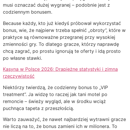
musi oznaczać dużej wygranej – podobnie jest z
codziennym bonusem.
Because każdy, kto już kiedyś próbował wykorzystać
bonus, wie, że najpierw trzeba spełnić „obroty”, które w
praktyce są równoważne przegranej przy wysokiej
zmienności gry. To dlatego gracze, którzy naprawdę
chcą zagrać, po prostu ignorują te oferty i idą prosto
po własne stawki.
Kasyna w Polsce 2026: Drapieżne statystyki i zimna
rzeczywistość
Niektórzy twierdzą, że codzienny bonus to „VIP
treatment”. Ja widzę to raczej jak tani motel po
remoncie – świeży wygląd, ale w środku wciąż
puchnąca tapeta z przeszłością.
Warto zauważyć, że nawet najbardziej wytrawni gracze
nie liczą na to, że bonus zamieni ich w milionera. To