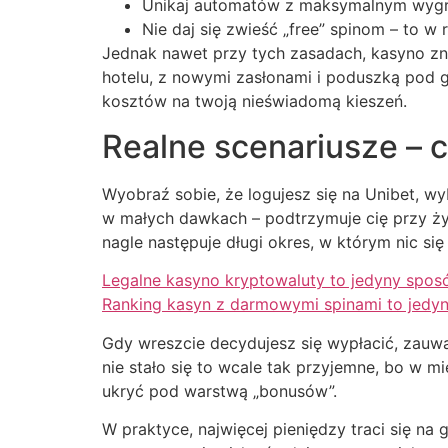
Unikaj automatów z maksymalnym wygrani
Nie daj się zwieść „free” spinom – to 
Jednak nawet przy tych zasadach, kasyno zna
hotelu, z nowymi zasłonami i poduszką pod gł
kosztów na twoją nieświadomą kieszeń.
Realne scenariusze – c
Wyobraź sobie, że logujesz się na Unibet, w
w małych dawkach – podtrzymuje cię przy życiu
nagle następuje długi okres, w którym nic si
Legalne kasyno kryptowaluty to jedyny spos
Ranking kasyn z darmowymi spinami to jedyn
Gdy wreszcie decydujesz się wypłacić, zauwa
nie stało się to wcale tak przyjemne, bo w m
ukryć pod warstwą „bonusów”.
W praktyce, najwięcej pieniędzy traci się na 