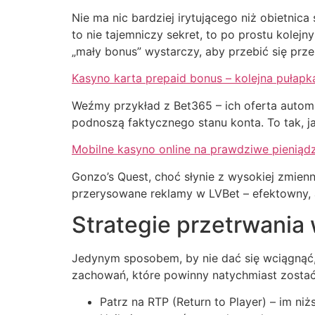
Nie ma nic bardziej irytującego niż obietni
to nie tajemniczy sekret, to po prostu kole
„mały bonus” wystarczy, aby przebić się prze
Kasyno karta prepaid bonus – kolejna pułapk
Weźmy przykład z Bet365 – ich oferta automat
podnoszą faktycznego stanu konta. To tak, ja
Mobilne kasyno online na prawdziwe pieniądz
Gonzo’s Quest, choć słynie z wysokiej zmien
przerysowane reklamy w LVBet – efektowny, a
Strategie przetrwania
Jedynym sposobem, by nie dać się wciągnąć, 
zachowań, które powinny natychmiast zosta
Patrz na RTP (Return to Player) – im niż