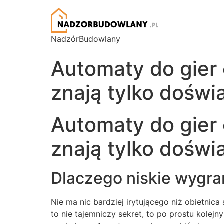
NadzórBudowlany
Automaty do gier 
znają tylko doświ
Automaty do gier 
znają tylko doświ
Dlaczego niskie wygran
Nie ma nic bardziej irytującego niż obietni
to nie tajemniczy sekret, to po prostu kole