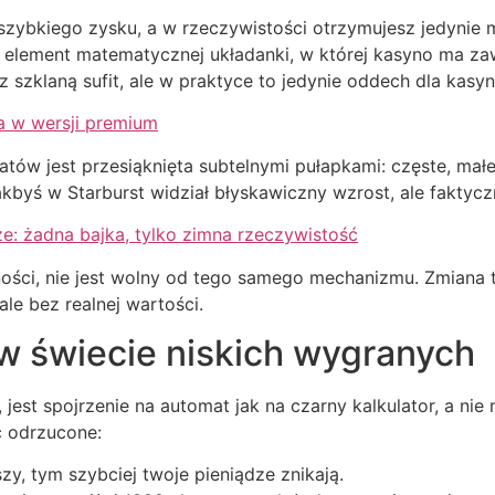
ca szybkiego zysku, a w rzeczywistości otrzymujesz jedyni
jny element matematycznej układanki, w której kasyno ma z
z szklaną sufit, ale w praktyce to jedynie oddech dla kasyn
a w wersji premium
ów jest przesiąknięta subtelnymi pułapkami: częste, małe wy
kbyś w Starburst widział błyskawiczny wzrost, ale faktyczn
e: żadna bajka, tylko zimna rzeczywistość
ności, nie jest wolny od tego samego mechanizmu. Zmiana 
le bez realnej wartości.
 w świecie niskich wygranych
jest spojrzenie na automat jak na czarny kalkulator, a ni
ć odrzucone:
szy, tym szybciej twoje pieniądze znikają.