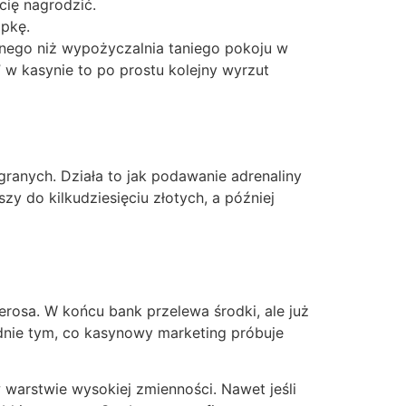
cię nagrodzić.
apkę.
innego niż wypożyczalnia taniego pokoju w
” w kasynie to po prostu kolejny wyrzut
granych. Działa to jak podawanie adrenaliny
zy do kilkudziesięciu złotych, a później
erosa. W końcu bank przelewa środki, ale już
ładnie tym, co kasynowy marketing próbuje
 w warstwie wysokiej zmienności. Nawet jeśli