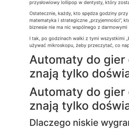
przysłowiowy lollipop w dentysty, który zos
Ostatecznie, każdy, kto spędza godziny przy
matematyka i strategiczne „przyjemności”, kt
biznesie nie ma nic wspólnego z darmowymi p
I tak, po godzinach walki z tymi wszystkimi
używać mikroskopu, żeby przeczytać, co nap
Automaty do gier 
znają tylko doświ
Automaty do gier 
znają tylko doświ
Dlaczego niskie wygran