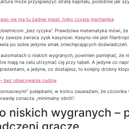
uktura może przyspieszyć stratę kapitału, podobnie jak sz
go nie ma tu żadnej magii, tylko czysta mechanika
 obietnicom „bez ryzyka”. Prawdziwa matematyka mówi, że w
 zawsze zwraca zysk kasynowi. Kasyno nie jest filantropią;
tawia po sobie jedynie smak zniechęcających doświadczeń.
 automatach o niskich wygranych, powinien pamiętać, że ni
óre mają na celu utrzymać cię przy tabeli. A jedyne co nap
rezentami, a jedyne, co dostajesz, to kolejny drobny kłop
 – bez obiecywania cudów
 „bonusowymi” pułapkami, w końcu zauważam, że czcionka w 
rawdę oznacza „minimalny obrót”.
o niskich wygranych – p
adczeni gracze