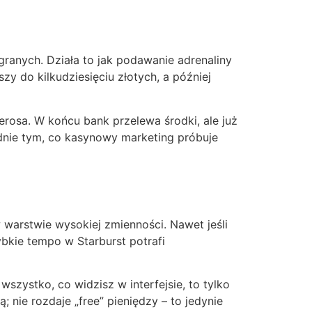
granych. Działa to jak podawanie adrenaliny
zy do kilkudziesięciu złotych, a później
erosa. W końcu bank przelewa środki, ale już
ładnie tym, co kasynowy marketing próbuje
 w warstwie wysokiej zmienności. Nawet jeśli
ybkie tempo w Starburst potrafi
szystko, co widzisz w interfejsie, to tylko
 nie rozdaje „free” pieniędzy – to jedynie