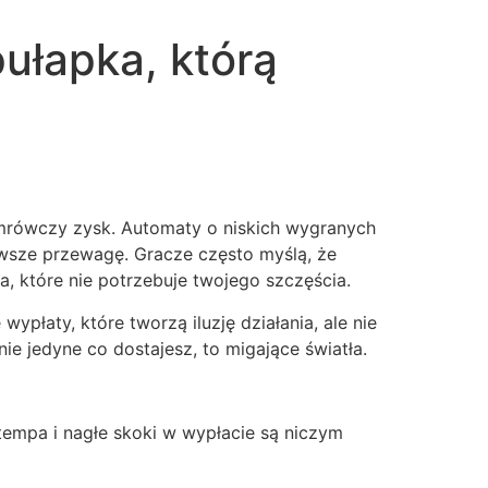
ułapka, którą
e mrówczy zysk. Automaty o niskich wygranych
awsze przewagę. Gracze często myślą, że
a, które nie potrzebuje twojego szczęścia.
płaty, które tworzą iluzję działania, ale nie
ie jedyne co dostajesz, to migające światła.
tempa i nagłe skoki w wypłacie są niczym