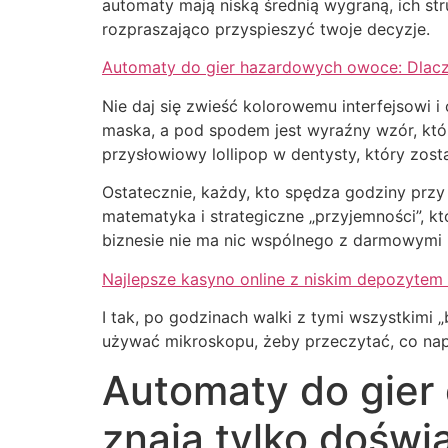
automaty mają niską średnią wygraną, ich str
rozpraszająco przyspieszyć twoje decyzje.
Automaty do gier hazardowych owoce: Dlacze
Nie daj się zwieść kolorowemu interfejsowi i
maska, a pod spodem jest wyraźny wzór, który
przysłowiowy lollipop w dentysty, który zos
Ostatecznie, każdy, kto spędza godziny przy
matematyka i strategiczne „przyjemności”, kt
biznesie nie ma nic wspólnego z darmowymi p
Najlepsze kasyno online z niskim depozytem
I tak, po godzinach walki z tymi wszystkimi
używać mikroskopu, żeby przeczytać, co nap
Automaty do gier 
znają tylko doświ