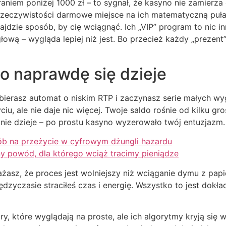
em poniżej 1000 zł – to sygnał, że kasyno nie zamierza 
w rzeczywistości darmowe miejsce na ich matematyczną puł
jdzie sposób, by cię wciągnąć. Ich „VIP” program to nic 
ową – wygląda lepiej niż jest. Bo przecież każdy „prezent
o naprawdę się dzieje
ybierasz automat o niskim RTP i zaczynasz serie małych wy
, ale nie daje nic więcej. Twoje saldo rośnie od kilku gros
ę nie dzieje – po prostu kasyno wyzerowało twój entuzjazm.
ób na przeżycie w cyfrowym dżungli hazardu
y powód, dla którego wciąż tracimy pieniądze
żasz, że proces jest wolniejszy niż wciąganie dymu z papi
iędzyczasie straciłeś czas i energię. Wszystko to jest dok
gry, które wyglądają na proste, ale ich algorytmy kryją się