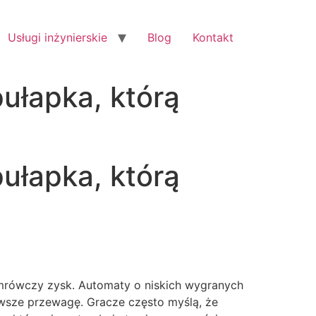
Usługi inżynierskie
Blog
Kontakt
ułapka, którą
ułapka, którą
e mrówczy zysk. Automaty o niskich wygranych
awsze przewagę. Gracze często myślą, że