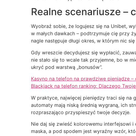
Realne scenariusze – c
Wyobraź sobie, że logujesz się na Unibet, w
w małych dawkach – podtrzymuje cię przy życiu
nagle następuje długi okres, w którym nic si
Gdy wreszcie decydujesz się wypłacić, zauwa
nie stało się to wcale tak przyjemne, bo w m
ukryć pod warstwą „bonusów”.
Kasyno na telefon na prawdziwe pieniądze –
Blackjack na telefon ranking: Dlaczego Twoj
W praktyce, najwięcej pieniędzy traci się na 
automaty mają niską średnią wygraną, ich str
rozpraszająco przyspieszyć twoje decyzje.
Nie daj się zwieść kolorowemu interfejsowi i
maska, a pod spodem jest wyraźny wzór, który