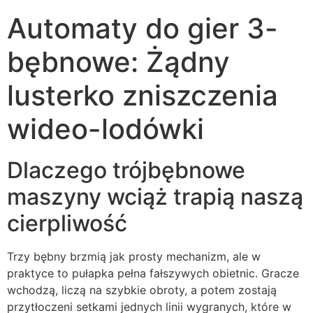
Automaty do gier 3-
bębnowe: Żądny
lusterko zniszczenia
wideo-lodówki
Dlaczego trójbębnowe
maszyny wciąż trapią naszą
cierpliwość
Trzy bębny brzmią jak prosty mechanizm, ale w
praktyce to pułapka pełna fałszywych obietnic. Gracze
wchodzą, liczą na szybkie obroty, a potem zostają
przytłoczeni setkami jednych linii wygranych, które w