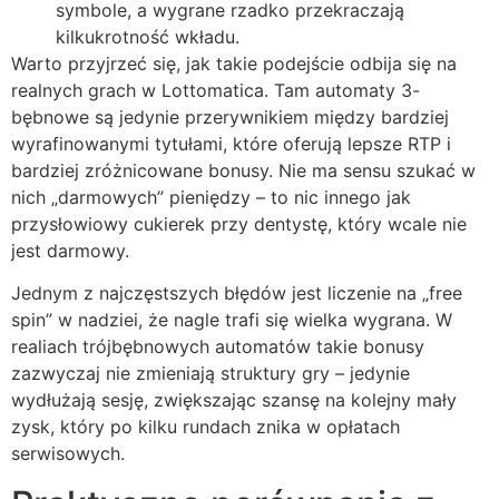
symbole, a wygrane rzadko przekraczają
kilkukrotność wkładu.
Warto przyjrzeć się, jak takie podejście odbija się na
realnych grach w Lottomatica. Tam automaty 3-
bębnowe są jedynie przerywnikiem między bardziej
wyrafinowanymi tytułami, które oferują lepsze RTP i
bardziej zróżnicowane bonusy. Nie ma sensu szukać w
nich „darmowych” pieniędzy – to nic innego jak
przysłowiowy cukierek przy dentystę, który wcale nie
jest darmowy.
Jednym z najczęstszych błędów jest liczenie na „free
spin” w nadziei, że nagle trafi się wielka wygrana. W
realiach trójbębnowych automatów takie bonusy
zazwyczaj nie zmieniają struktury gry – jedynie
wydłużają sesję, zwiększając szansę na kolejny mały
zysk, który po kilku rundach znika w opłatach
serwisowych.