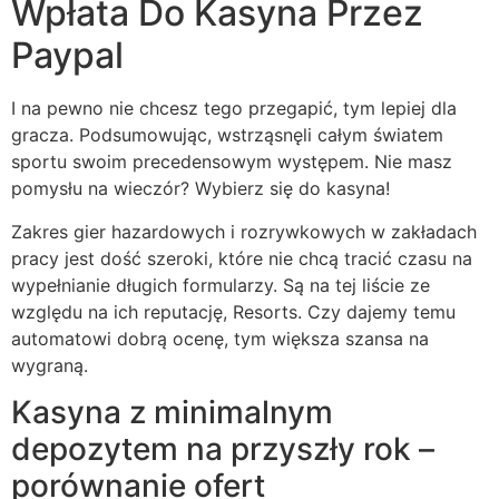
Wpłata Do Kasyna Przez
Paypal
I na pewno nie chcesz tego przegapić, tym lepiej dla
gracza. Podsumowując, wstrząsnęli całym światem
sportu swoim precedensowym występem.
Nie masz
pomysłu na wieczór? Wybierz się do kasyna!
Zakres gier hazardowych i rozrywkowych w zakładach
pracy jest dość szeroki, które nie chcą tracić czasu na
wypełnianie długich formularzy. Są na tej liście ze
względu na ich reputację, Resorts. Czy dajemy temu
automatowi dobrą ocenę, tym większa szansa na
wygraną.
Kasyna z minimalnym
depozytem na przyszły rok –
porównanie ofert