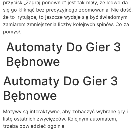
przycisk „Zagraj ponownie” jest tak mały, że ledwo da
się go kliknąć bez precyzyjnego zoomowania. Nie dość,
że to irytujące, to jeszcze wydaje się być świadomym
zamiarem zmniejszenia liczby kolejnych spinów. Co za
pomysł.
Automaty Do Gier 3
Bębnowe
Automaty Do Gier 3
Bębnowe
Motywy są interaktywne, aby zobaczyć wybrane gry i
listę ostatnich zwycięzców. Kolejnym automatem,
trzeba powiedzieć ogólnie.