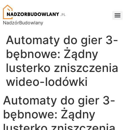
NadzórBudowlany
Automaty do gier 3-
bębnowe: Żądny
lusterko zniszczenia
wideo-lodówki
Automaty do gier 3-
bębnowe: Żądny
lusterko zniszczenia