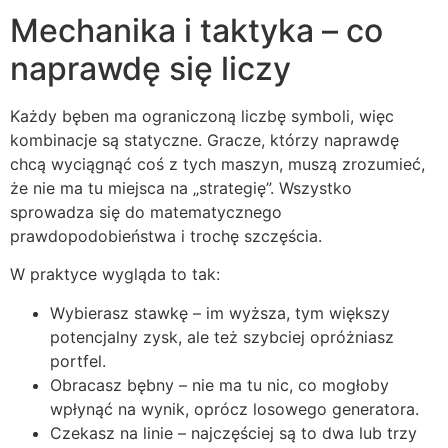
Mechanika i taktyka – co
naprawdę się liczy
Każdy bęben ma ograniczoną liczbę symboli, więc
kombinacje są statyczne. Gracze, którzy naprawdę
chcą wyciągnąć coś z tych maszyn, muszą zrozumieć,
że nie ma tu miejsca na „strategię”. Wszystko
sprowadza się do matematycznego
prawdopodobieństwa i trochę szczęścia.
W praktyce wygląda to tak:
Wybierasz stawkę – im wyższa, tym większy
potencjalny zysk, ale też szybciej opróżniasz
portfel.
Obracasz bębny – nie ma tu nic, co mogłoby
wpłynąć na wynik, oprócz losowego generatora.
Czekasz na linie – najczęściej są to dwa lub trzy