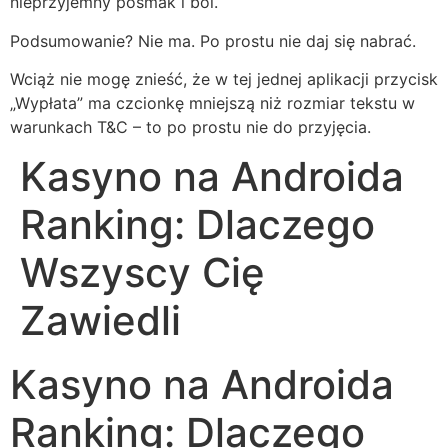
nieprzyjemny posmak i ból.
Podsumowanie? Nie ma. Po prostu nie daj się nabrać.
Wciąż nie mogę znieść, że w tej jednej aplikacji przycisk
„Wypłata” ma czcionkę mniejszą niż rozmiar tekstu w
warunkach T&C – to po prostu nie do przyjęcia.
Kasyno na Androida
Ranking: Dlaczego
Wszyscy Cię
Zawiedli
Kasyno na Androida
Ranking: Dlaczego