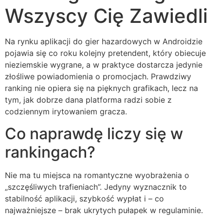
Wszyscy Cię Zawiedli
Na rynku aplikacji do gier hazardowych w Androidzie
pojawia się co roku kolejny pretendent, który obiecuje
nieziemskie wygrane, a w praktyce dostarcza jedynie
złośliwe powiadomienia o promocjach. Prawdziwy
ranking nie opiera się na pięknych grafikach, lecz na
tym, jak dobrze dana platforma radzi sobie z
codziennym irytowaniem gracza.
Co naprawdę liczy się w
rankingach?
Nie ma tu miejsca na romantyczne wyobrażenia o
„szczęśliwych trafieniach”. Jedyny wyznacznik to
stabilność aplikacji, szybkość wypłat i – co
najważniejsze – brak ukrytych pułapek w regulaminie.