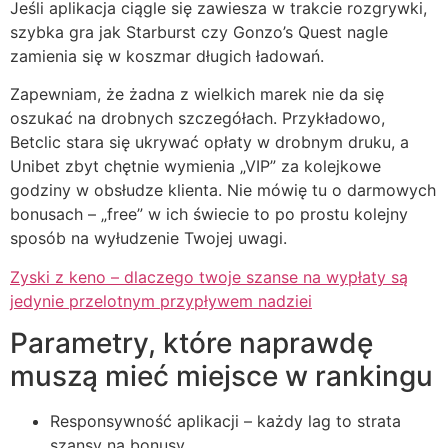
Jeśli aplikacja ciągle się zawiesza w trakcie rozgrywki,
szybka gra jak Starburst czy Gonzo’s Quest nagle
zamienia się w koszmar długich ładowań.
Zapewniam, że żadna z wielkich marek nie da się
oszukać na drobnych szczegółach. Przykładowo,
Betclic stara się ukrywać opłaty w drobnym druku, a
Unibet zbyt chętnie wymienia „VIP” za kolejkowe
godziny w obsłudze klienta. Nie mówię tu o darmowych
bonusach – „free” w ich świecie to po prostu kolejny
sposób na wyłudzenie Twojej uwagi.
Zyski z keno – dlaczego twoje szanse na wypłaty są
jedynie przelotnym przypływem nadziei
Parametry, które naprawdę
muszą mieć miejsce w rankingu
Responsywność aplikacji – każdy lag to strata
szansy na bonusy.