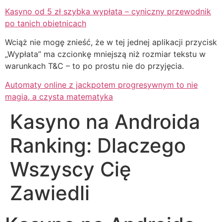
Kasyno od 5 zł szybka wypłata – cyniczny przewodnik
po tanich obietnicach
Wciąż nie mogę znieść, że w tej jednej aplikacji przycisk
„Wypłata” ma czcionkę mniejszą niż rozmiar tekstu w
warunkach T&C – to po prostu nie do przyjęcia.
Automaty online z jackpotem progresywnym to nie
magia, a czysta matematyka
Kasyno na Androida
Ranking: Dlaczego
Wszyscy Cię
Zawiedli