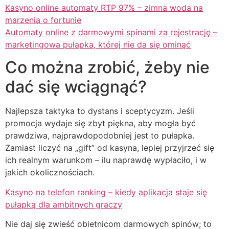
Kasyno online automaty RTP 97% – zimna woda na
marzenia o fortunie
Automaty online z darmowymi spinami za rejestrację –
marketingowa pułapka, której nie da się ominąć
Co można zrobić, żeby nie
dać się wciągnąć?
Najlepsza taktyka to dystans i sceptycyzm. Jeśli
promocja wydaje się zbyt piękna, aby mogła być
prawdziwa, najprawdopodobniej jest to pułapka.
Zamiast liczyć na „gift” od kasyna, lepiej przyjrzeć się
ich realnym warunkom – ilu naprawdę wypłaciło, i w
jakich okolicznościach.
Kasyno na telefon ranking – kiedy aplikacja staje się
pułapką dla ambitnych graczy
Nie daj się zwieść obietnicom darmowych spinów; to