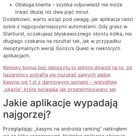
Obsługa klienta – szybka odpowiedź nie może
trwać dłużej niż dwa pięć minut.
Dodatkowo, warto wziąć pod uwagę, jak aplikacja radzi
sobie z najpopularniejszymi automatami. Gdy grasz w
Starburst, oczekujesz błyskawicznego obrotu kółka, nie
długiego czekania na rezultat tak, jak w przypadku
nieoptymalnych wersji Gonzo’s Quest w niektórych
aplikacjach.
Kenowy bonus bez depozytu to jedyny dowód na to, że
hazardnicy potrafią się oszukać samych siebie
Kasyno od 1 zł z darmowymi spinami – wstydliwe
„okazje”, które wciągają jak przeterminowany ser
Jakie aplikacje wypadają
najgorzej?
Przeglądając „kasyno na androida ranking” natknąłem
się na kilka rozczarowań. Niektóre aplikacje obiecują