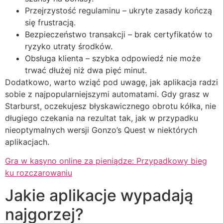
Przejrzystość regulaminu – ukryte zasady kończą
się frustracją.
Bezpieczeństwo transakcji – brak certyfikatów to
ryzyko utraty środków.
Obsługa klienta – szybka odpowiedź nie może
trwać dłużej niż dwa pięć minut.
Dodatkowo, warto wziąć pod uwagę, jak aplikacja radzi
sobie z najpopularniejszymi automatami. Gdy grasz w
Starburst, oczekujesz błyskawicznego obrotu kółka, nie
długiego czekania na rezultat tak, jak w przypadku
nieoptymalnych wersji Gonzo’s Quest w niektórych
aplikacjach.
Gra w kasyno online za pieniądze: Przypadkowy bieg
ku rozczarowaniu
Jakie aplikacje wypadają
najgorzej?