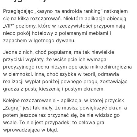
Przeglądając „kasyno na androida ranking” natknąłem
się na kilka rozczarowań. Niektóre aplikacje obiecują
„VIP” poziomy, które w rzeczywistości przypominają
nieco pokój hotelowy z połamanymi meblami i
zapachem wilgotnego dywanu.
Jedna z nich, choć popularna, ma tak niewielkie
przyciski wypłaty, że wciśnięcie ich wymaga
precyzyjnego ruchu niczym operacja mikrochirurgiczna
w ciemności. Inna, choć szybka w teorii, odmawia
realizacji wypłat poniżej pewnego progu, zostawiając
gracza z pustą kieszenią i pustym ekranem.
Kolejne rozczarowanie – aplikacja, w której przycisk
„Zagraj” jest tak mały, że musisz powiększyć ekran, a
potem jeszcze raz przyznać się, że nie widzisz go
wcale. To nie jest przypadek, to celowa gra
wprowadzająca w błąd.