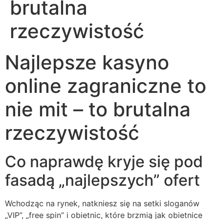
brutalna
rzeczywistość
Najlepsze kasyno
online zagraniczne to
nie mit – to brutalna
rzeczywistość
Co naprawdę kryje się pod
fasadą „najlepszych” ofert
Wchodząc na rynek, natkniesz się na setki sloganów
„VIP”, „free spin” i obietnic, które brzmią jak obietnice