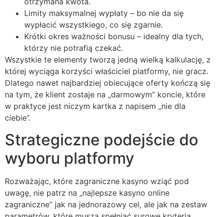
otrzymana kwota.
Limity maksymalnej wypłaty – bo nie da się
wypłacić wszystkiego, co się zgarnie.
Krótki okres ważności bonusu – idealny dla tych,
którzy nie potrafią czekać.
Wszystkie te elementy tworzą jedną wielką kalkulację, z
której wyciąga korzyści właściciel platformy, nie gracz.
Dlatego nawet najbardziej obiecujące oferty kończą się
na tym, że klient zostaje na „darmowym” koncie, które
w praktyce jest niczym kartka z napisem „nie dla
ciebie”.
Strategiczne podejście do
wyboru platformy
Rozważając, które zagraniczne kasyno wziąć pod
uwagę, nie patrz na „najlepsze kasyno online
zagraniczne” jak na jednorazowy cel, ale jak na zestaw
parametrów, które muszą spełniać surowe kryteria.