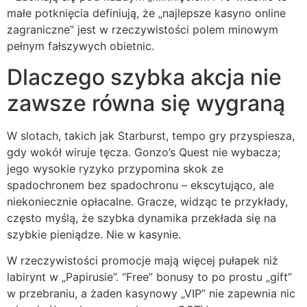
małe potknięcia definiują, że „najlepsze kasyno online
zagraniczne” jest w rzeczywistości polem minowym
pełnym fałszywych obietnic.
Dlaczego szybka akcja nie
zawsze równa się wygraną
W slotach, takich jak Starburst, tempo gry przyspiesza,
gdy wokół wiruje tęcza. Gonzo’s Quest nie wybacza;
jego wysokie ryzyko przypomina skok ze
spadochronem bez spadochronu – ekscytująco, ale
niekoniecznie opłacalne. Gracze, widząc te przykłady,
często myślą, że szybka dynamika przekłada się na
szybkie pieniądze. Nie w kasynie.
W rzeczywistości promocje mają więcej pułapek niż
labirynt w „Papirusie”. “Free” bonusy to po prostu „gift”
w przebraniu, a żaden kasynowy „VIP” nie zapewnia nic