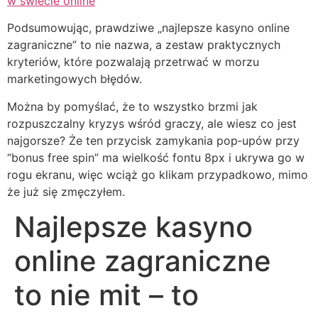
w świecie online
Podsumowując, prawdziwe „najlepsze kasyno online
zagraniczne” to nie nazwa, a zestaw praktycznych
kryteriów, które pozwalają przetrwać w morzu
marketingowych błędów.
Można by pomyślać, że to wszystko brzmi jak
rozpuszczalny kryzys wśród graczy, ale wiesz co jest
najgorsze? Że ten przycisk zamykania pop‑upów przy
“bonus free spin” ma wielkość fontu 8px i ukrywa go w
rogu ekranu, więc wciąż go klikam przypadkowo, mimo
że już się zmęczyłem.
Najlepsze kasyno
online zagraniczne
to nie mit – to