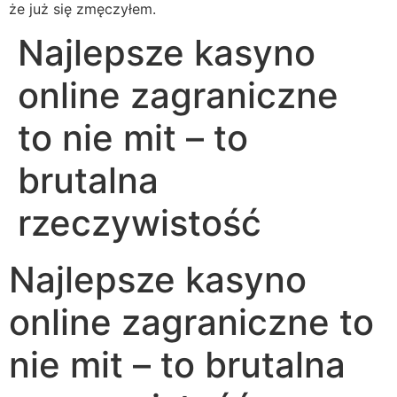
że już się zmęczyłem.
Najlepsze kasyno
online zagraniczne
to nie mit – to
brutalna
rzeczywistość
Najlepsze kasyno
online zagraniczne to
nie mit – to brutalna