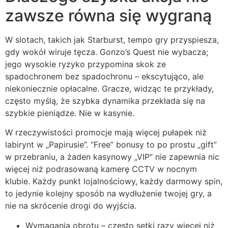
zawsze równa się wygraną
W slotach, takich jak Starburst, tempo gry przyspiesza,
gdy wokół wiruje tęcza. Gonzo’s Quest nie wybacza;
jego wysokie ryzyko przypomina skok ze
spadochronem bez spadochronu – ekscytująco, ale
niekoniecznie opłacalne. Gracze, widząc te przykłady,
często myślą, że szybka dynamika przekłada się na
szybkie pieniądze. Nie w kasynie.
W rzeczywistości promocje mają więcej pułapek niż
labirynt w „Papirusie”. “Free” bonusy to po prostu „gift”
w przebraniu, a żaden kasynowy „VIP” nie zapewnia nic
więcej niż podrasowaną kamerę CCTV w nocnym
klubie. Każdy punkt lojalnościowy, każdy darmowy spin,
to jedynie kolejny sposób na wydłużenie twojej gry, a
nie na skrócenie drogi do wyjścia.
Wymagania obrotu – często setki razy więcej niż