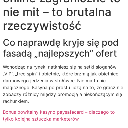
nie mit – to brutalna
rzeczywistość
Co naprawdę kryje się pod
fasadą „najlepszych” ofert
Wchodząc na rynek, natkniesz się na setki sloganów
„VIP”, „free spin” i obietnic, które brzmią jak obietnice
darmowego jedzenia w stołówce. Nie ma tu nic
magicznego. Kasyna po prostu liczą na to, że gracz nie
zobaczy różnicy między promocją a niekończącym się
rachunkiem.
Bonus powitalny kasyno paysafecard – dlaczego to
tylko kolejna sztuczka marketerów