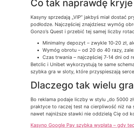
Co tak naprawdę kryj
Kasyny sprzedają „VIP” jakbyś miał dostać pr
podłodze. Najczęściej znajdziesz wymóg obrot
Gonzo’s Quest i przebić tej samej liczby rotacj
Minimalny depozyt – zwykle 10‑20 zł, al
Wymóg obrotu – od 20 do 40 razy, zale
Czas trwania – najczęściej 7‑14 dni od re
Betclic i Unibet wykorzystują te same schemat
szybka gra w sloty, które przyspieszają serce,
Dlaczego tak wielu gr
Bo reklama podaje liczby w stylu „do 5000 z
praktyce to raczej test na cierpliwość niż na
nawet najniższe stawki nie oddzielą Cię od k
Kasyno Google Pay szybka wypłata – gdy tech