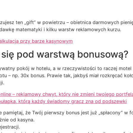
jesz ten „gift” w powietrzu – obietnica darmowych pieniędz
 dawkę matematyki i kilku warstw reklamowych kurzu.
 kalkulacja przy barze kasynowym
e się pod warstwą bonusową?
ywatny pokój w hotelu, a w rzeczywistości to raczej motel
u – np. 30x bonus. Prawie tak, jakbyś miał rozkręcać koło
i.
ine – reklamowy chwyt, który nie zmieni twojego portfel
pułapka, którą każdy świadomy gracz zna od podszewki
e pamiętaj, że Twój pierwszy bonus jest już „spłacony” w 
żnie od kasyna.
jestracji.