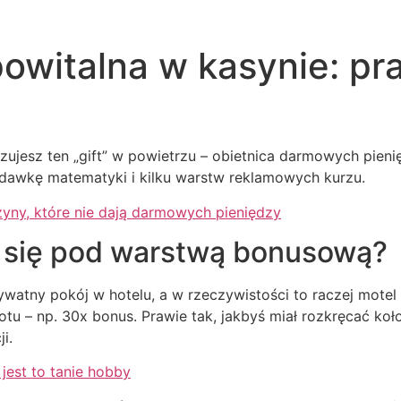
powitalna w kasynie: p
jesz ten „gift” w powietrzu – obietnica darmowych pieniędz
 dawkę matematyki i kilku warstw reklamowych kurzu.
yny, które nie dają darmowych pieniędzy
e się pod warstwą bonusową?
ywatny pokój w hotelu, a w rzeczywistości to raczej motel
u – np. 30x bonus. Prawie tak, jakbyś miał rozkręcać koło
i.
jest to tanie hobby