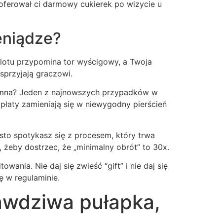
 oferował ci darmowy cukierek po wizycie u
eniądze?
 slotu przypomina tor wyścigowy, a Twoja
sprzyjają graczowi.
 dymna? Jeden z najnowszych przypadków w
płaty zamieniają się w niewygodny pierścień
ęsto spotykasz się z procesem, który trwa
, żeby dostrzec, że „minimalny obrót” to 30x.
ia. Nie daj się zwieść “gift” i nie daj się
ę w regulaminie.
rawdziwa pułapka,