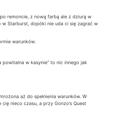
 po remoncie, z nową farbą ale z dziurą w
 w Starburst, dopóki nie uda ci się zagrać w
formie warunków.
a powitalna w kasynie” to nic innego jak
zamrożona aż do spełnienia warunków. W
e cię nieco czasu, a przy Gonzo’s Quest