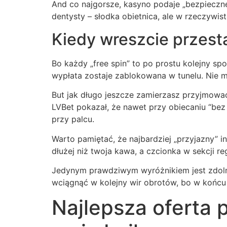
And co najgorsze, kasyno podaje „bezpieczne 
dentysty – słodka obietnica, ale w rzeczywis
Kiedy wreszcie przest
Bo każdy „free spin” to po prostu kolejny s
wypłata zostaje zablokowana w tunelu. Nie ma
But jak długo jeszcze zamierzasz przyjmowa
LVBet pokazał, że nawet przy obiecaniu “bez
przy palcu.
Warto pamiętać, że najbardziej „przyjazny” i
dłużej niż twoja kawa, a czcionka w sekcji re
Jedynym prawdziwym wyróżnikiem jest zdolnoś
wciągnąć w kolejny wir obrotów, bo w końcu 
Najlepsza oferta 