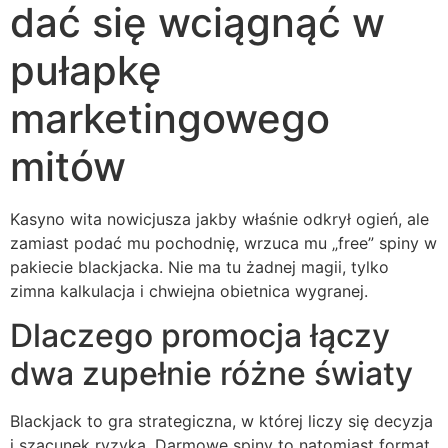
dać się wciągnąć w
pułapkę
marketingowego
mitów
Kasyno wita nowicjusza jakby właśnie odkrył ogień, ale
zamiast podać mu pochodnię, wrzuca mu „free” spiny w
pakiecie blackjacka. Nie ma tu żadnej magii, tylko
zimna kalkulacja i chwiejna obietnica wygranej.
Dlaczego promocja łączy
dwa zupełnie różne światy
Blackjack to gra strategiczna, w której liczy się decyzja
i szacunek ryzyka. Darmowe spiny to natomiast format