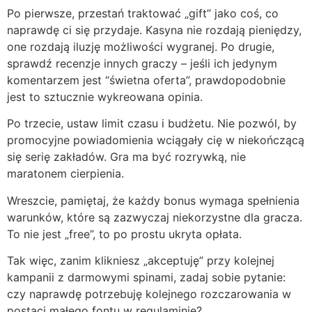
Po pierwsze, przestań traktować „gift” jako coś, co
naprawdę ci się przydaje. Kasyna nie rozdają pieniędzy,
one rozdają iluzję możliwości wygranej. Po drugie,
sprawdź recenzje innych graczy – jeśli ich jedynym
komentarzem jest “świetna oferta”, prawdopodobnie
jest to sztucznie wykreowana opinia.
Po trzecie, ustaw limit czasu i budżetu. Nie pozwól, by
promocyjne powiadomienia wciągały cię w niekończącą
się serię zakładów. Gra ma być rozrywką, nie
maratonem cierpienia.
Wreszcie, pamiętaj, że każdy bonus wymaga spełnienia
warunków, które są zazwyczaj niekorzystne dla gracza.
To nie jest „free”, to po prostu ukryta opłata.
Tak więc, zanim klikniesz „akceptuję” przy kolejnej
kampanii z darmowymi spinami, zadaj sobie pytanie:
czy naprawdę potrzebuję kolejnego rozczarowania w
postaci małego fontu w regulaminie?