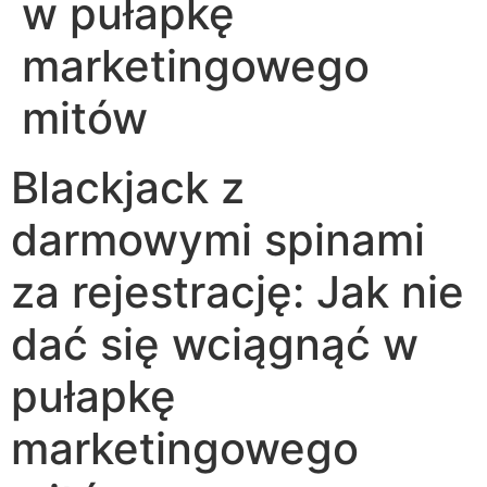
w pułapkę
marketingowego
mitów
Blackjack z
darmowymi spinami
za rejestrację: Jak nie
dać się wciągnąć w
pułapkę
marketingowego