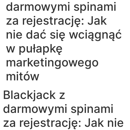
darmowymi spinami
za rejestrację: Jak
nie dać się wciągnąć
w pułapkę
marketingowego
mitów
Blackjack z
darmowymi spinami
za rejestrację: Jak nie