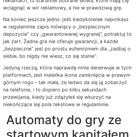
reklamach, to starannie dobrane słowa, które mają cię
wciągnąć w wir reklamowy, a nie w prawdziwą grę.
Na koniec jeszcze jedno: jeśli kiedykolwiek napotkasz
w regulaminie zapis mówiący o „bezpiecznym
depozycie” czy „gwarantowanej wygranej”, potraktuj to
jak żart. Żadna gra nie oferuje gwarancji, a każde
„bezpieczne” jest po prostu eufemizmem dla „zadbaj o
siebie, bo nigdy nie wiesz, co się stanie”.
Jedyną rzeczą, która naprawdę mnie denerwuje w tych
platformach, jest maleńka ikona zamknięcia w prawym
górnym rogu – tak mała, że ledwo da się ją zobaczyć
na telefonie, i to dopiero po kilku sekundach
przewijania, kiedy już zdążyłeś się wkurzyć na
niekończące się pola tekstowe w regulaminie.
Automaty do gry ze
startowym kapitałem