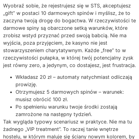
Wyobraź sobie, że rejestrujesz się w STS, akceptujesz
„gift” w postaci 10 darmowych spinów i myślisz, że to
zaczyna twoją drogę do bogactwa. W rzeczywistości te
darmowe spiny są obarczone setką warunków, które
zrobisz wstyd przyznać przed swoją babcią. Nie ma
wyjścia, poza przyjęciem, że kasyno nie jest
stowarzyszeniem charytatywnym. Każde „free” to w
rzeczywistości pułapka, w której twój potencjalny zysk
jest równy zero, a jedynym, co dostajesz, jest frustracja.
Wkładasz 20 zł – automaty natychmiast odliczają
prowizję.
Otrzymujesz 5 darmowych spinów – warunek:
musisz obrócić 100 zł.
Po spełnieniu warunku twoje środki zostają
zamrożone na następny tydzień.
Tak wygląda typowy scenariusz w praktyce. Nie ma tu
żadnego „VIP treatment”. To raczej tanie wnętrze
hostelu, w którym maluje się ściany nowym kolorem, by