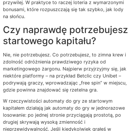
przywilej. W praktyce to raczej loteria z wymarzonymi
bonusami, które rozpuszczają się tak szybko, jak lody
na słońcu.
Czy naprawdę potrzebujesz
startowego kapitału?
Nie, nie potrzebujesz. Co potrzebujesz, to zimna krew i
zdolność odróżnienia prawdziwego ryzyka od
marketingowego żargonu. Najpierw przyjrzyjmy się, jak
niektóre platformy – na przykład Betclic czy Unibet –
podrywają graczy, wprowadzając „free spin” w miejscu,
gdzie powinna znajdować się rzetelna gra.
W rzeczywistości automaty do gry ze startowym
kapitałem działają jak automaty do gry w jednorazowe
losowanie: po jednej stronie przyciągają prostotą, po
drugiej skrywają wysoką zmienność i
nieprzewidywalność. Jeśli kiedykolwiek grałeś w