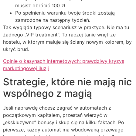
musisz obrócić 100 zł.
Po spełnieniu warunku twoje środki zostają
zamrożone na następny tydzień.
Tak wygląda typowy scenariusz w praktyce. Nie ma tu
żadnego „VIP treatment”. To raczej tanie wnętrze
hostelu, w którym maluje się ściany nowym kolorem, by
ukryć brud.
Opinie o kasynach internetowych: prawdziwy kryzys
marketingowej iluzji
Strategie, które nie mają nic
wspólnego z magią
Jeśli naprawdę chcesz zagrać w automatach z
początkowym kapitałem, przestań wierzyć w
„ekskluzywne” bonusy i skup się na kilku faktach. Po
pierwsze, każdy automat ma wbudowaną przewagę