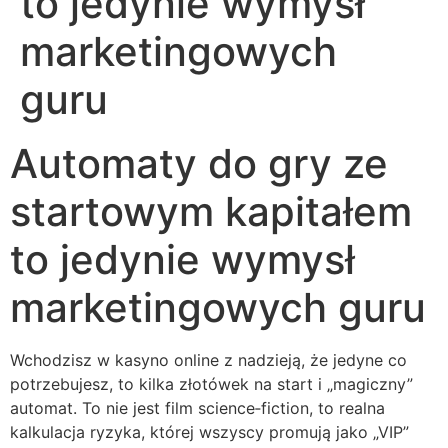
to jedynie wymysł
marketingowych
guru
Automaty do gry ze
startowym kapitałem
to jedynie wymysł
marketingowych guru
Wchodzisz w kasyno online z nadzieją, że jedyne co
potrzebujesz, to kilka złotówek na start i „magiczny”
automat. To nie jest film science‑fiction, to realna
kalkulacja ryzyka, której wszyscy promują jako „VIP”