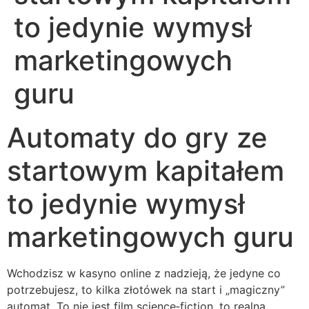
to jedynie wymysł
marketingowych
guru
Automaty do gry ze
startowym kapitałem
to jedynie wymysł
marketingowych guru
Wchodzisz w kasyno online z nadzieją, że jedyne co
potrzebujesz, to kilka złotówek na start i „magiczny”
automat. To nie jest film science‑fiction, to realna