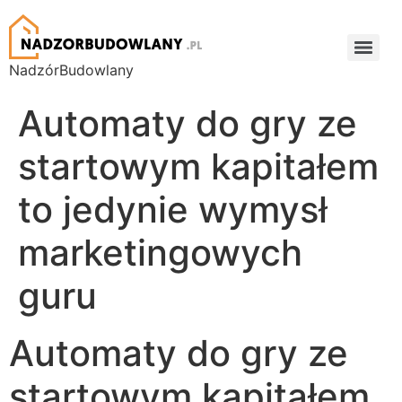
NadzórBudowlany
Automaty do gry ze
startowym kapitałem
to jedynie wymysł
marketingowych
guru
Automaty do gry ze
startowym kapitałem