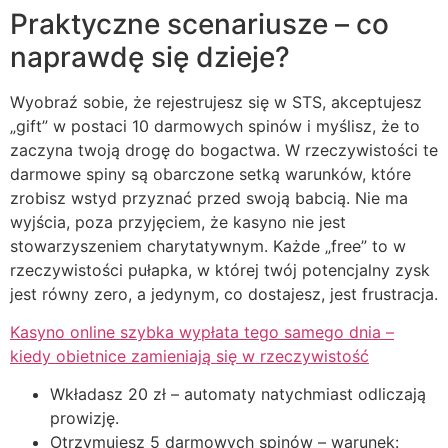
Praktyczne scenariusze – co
naprawdę się dzieje?
Wyobraź sobie, że rejestrujesz się w STS, akceptujesz
„gift” w postaci 10 darmowych spinów i myślisz, że to
zaczyna twoją drogę do bogactwa. W rzeczywistości te
darmowe spiny są obarczone setką warunków, które
zrobisz wstyd przyznać przed swoją babcią. Nie ma
wyjścia, poza przyjęciem, że kasyno nie jest
stowarzyszeniem charytatywnym. Każde „free” to w
rzeczywistości pułapka, w której twój potencjalny zysk
jest równy zero, a jedynym, co dostajesz, jest frustracja.
Kasyno online szybka wypłata tego samego dnia –
kiedy obietnice zamieniają się w rzeczywistość
Wkładasz 20 zł – automaty natychmiast odliczają
prowizję.
Otrzymujesz 5 darmowych spinów – warunek: